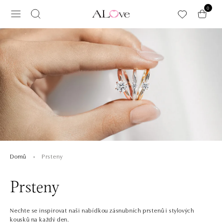
Přeskočit na hlavní obsah
0
Prsteny
Domů
Prsteny
Nechte se inspirovat naši nabídkou zásnubních prstenů i stylových
kousků na každý den.