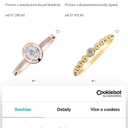
Prsten s ametystem brazil Bonbon
Prsten s diamantem Lovely Spark
od 17 283 Kč
od 17 012 Kč
Prsten se safírem a diamanty
Prsten s diamantem Shiny Dots
Sapphire Princess
od 21 526 Kč
od 22 566 Kč
Souhlas
Detaily
Více o cookies