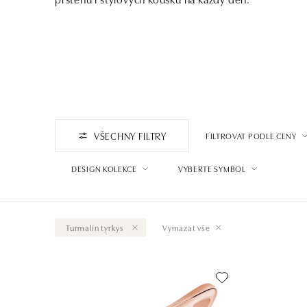
VŠECHNY FILTRY
FILTROVAT PODLE CENY
DESIGN KOLEKCE
VYBERTE SYMBOL
Turmalín tyrkys
Vymazat vše