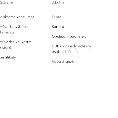
Získejte
ALOve
Soukromá konzultace
O nás
Průvodce výběrem
Kariéra
diamantu
Obchodní podmínky
Průvodce velikostmi
GDPR - Zásady ochrany
prstenů
osobních údajů
Certifikáty
Mapa stránek