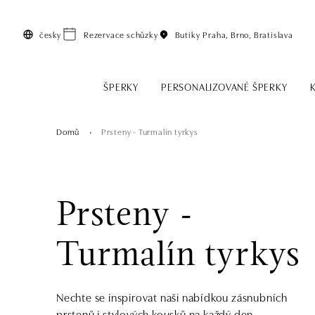
Přeskočit na hlavní obsah
česky
Rezervace schůzky
Butiky
Praha, Brno, Bratislava
ŠPERKY
PERSONALIZOVANÉ ŠPERKY
Domů
Prsteny - Turmalín tyrkys
Prsteny -
Turmalín tyrkys
Nechte se inspirovat naši nabídkou zásnubních
prstenů i stylových kousků na každý den.