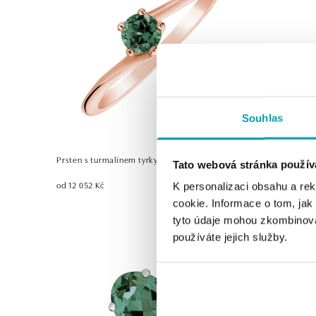
Souhlas
Prsten s turmalínem tyrkys Bonbon
Prsten s t
Tato webová stránka použív
od 12 052 Kč
od 22 421 K
K personalizaci obsahu a re
cookie. Informace o tom, jak
tyto údaje mohou zkombinovat
používáte jejich služby.