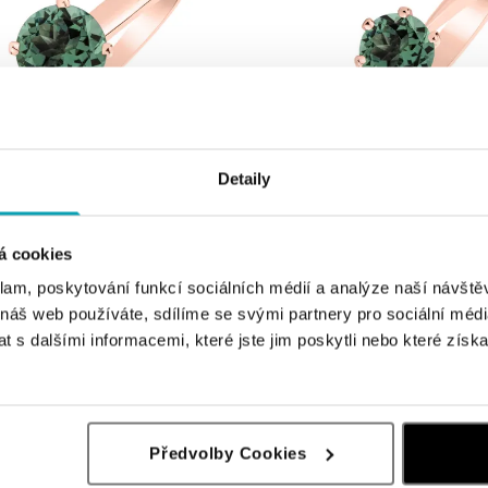
Detaily
urmalínem tyrkys Bonbon
Prsten s turmalínem tyrkys Bonbon
á cookies
č
od 13 625 Kč
klam, poskytování funkcí sociálních médií a analýze naší návšt
 náš web používáte, sdílíme se svými partnery pro sociální média
 s dalšími informacemi, které jste jim poskytli nebo které získa
Předvolby Cookies