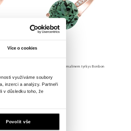
Více o cookies
Prsten s diamanty a turmalínem tyrkys Bonbon
od 31 851 Kč
ěvnosti využíváme soubory
, inzerci a analýzy. Partneři
li v důsledku toho, že
Povolit vše