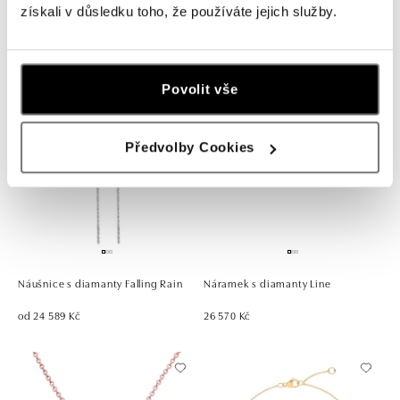
získali v důsledku toho, že používáte jejich služby.
Dash
Drop
19 570 Kč
od 11 894 Kč
Povolit vše
Předvolby Cookies
Náušnice s diamanty Falling Rain
Náramek s diamanty Line
od 24 589 Kč
26 570 Kč