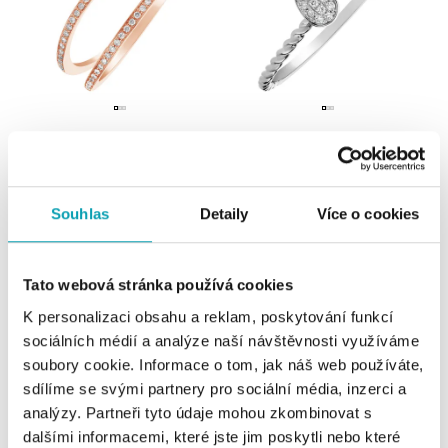
Prsten s diamanty Double Beauty
Prsten s diamanty Endless Drop
od 19 064 Kč
od 9 904 Kč
Souhlas
Detaily
Více o cookies
Tato webová stránka používá cookies
K personalizaci obsahu a reklam, poskytování funkcí
sociálních médií a analýze naší návštěvnosti využíváme
soubory cookie. Informace o tom, jak náš web používáte,
sdílíme se svými partnery pro sociální média, inzerci a
analýzy. Partneři tyto údaje mohou zkombinovat s
dalšími informacemi, které jste jim poskytli nebo které
Náhrdelník s diamanty Essential
Náramek s černými diamanty Shiny