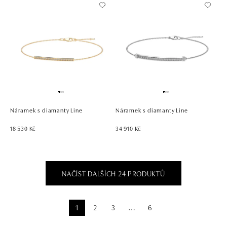
Náramek s diamanty Line
Náramek s diamanty Line
18 530 Kč
34 910 Kč
NAČÍST DALŠÍCH 24 PRODUKTŮ
1
2
3
6
⋯