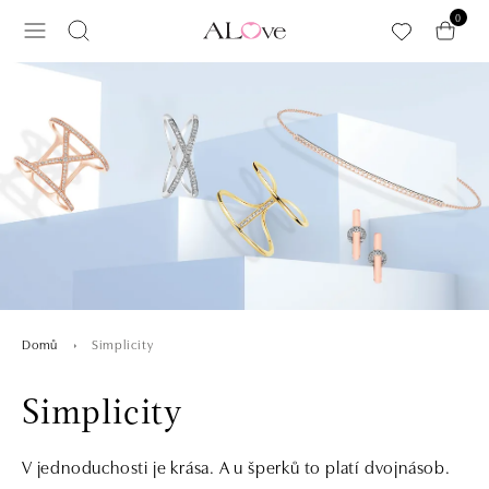
Přeskočit na hlavní obsah
0
Simplicity
Domů
Simplicity
V jednoduchosti je krása. A u šperků to platí dvojnásob.