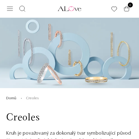
Přeskočit na hlavní obsah
0
Creoles
Domů
Creoles
Kruh je považovaný za dokonalý tvar symbolizující původ