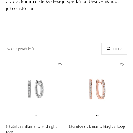
života. Minimalistický design šperků tu dává vyniknout
jeho čisté linii.
24 z 53 produktů
FILTR
Náušnice s diamanty Midnight
Náušnice s diamanty Magical Loop
Loop