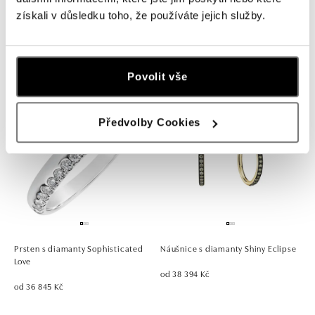
získali v důsledku toho, že používáte jejich služby.
Prsten s diamanty Sunshine Sky
Náušnice s diamanty Shiny Eclipse
od 24 229 Kč
od 42 354 Kč
Povolit vše
Předvolby Cookies
Prsten s diamanty Sophisticated
Náušnice s diamanty Shiny Eclipse
Love
od 38 394 Kč
od 36 845 Kč