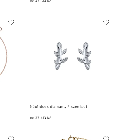
od 47 614 Kč
Náušnice s diamanty Frozen Leaf
od 37 413 Kč