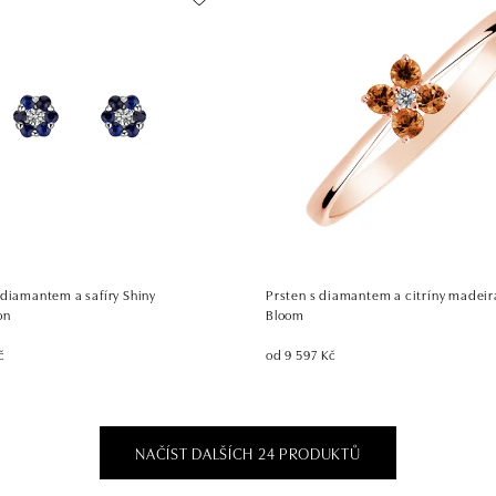
 diamantem a safíry Shiny
Prsten s diamantem a citríny madeir
on
Bloom
č
od 9 597 Kč
NAČÍST DALŠÍCH 24 PRODUKTŮ