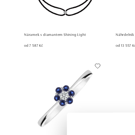
Náramek s diamantem Shining Light
Náhrdelník 
od 7 587 Kč
od 13 557 K