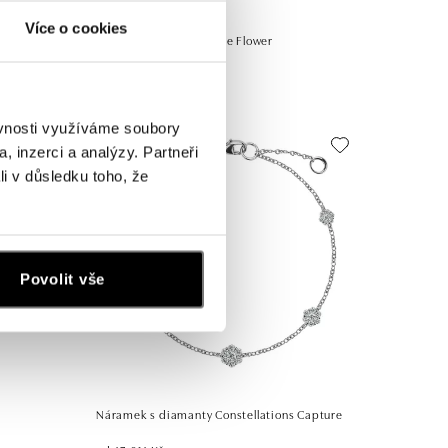
Více o cookies
som
Prsten s diamanty Noble Flower
od 44 117 Kč
ěvnosti využíváme soubory
, inzerci a analýzy. Partneři
li v důsledku toho, že
Povolit vše
Náramek s diamanty Constellations Capture