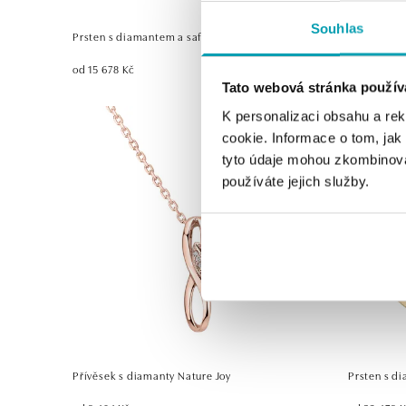
Souhlas
Prsten s diamantem a safíry Shiny Constellation
Náušnice s
od 15 678 Kč
od 27 693 
Tato webová stránka použív
K personalizaci obsahu a re
cookie. Informace o tom, jak
tyto údaje mohou zkombinovat
používáte jejich služby.
Přívěsek s diamanty Nature Joy
Prsten s d