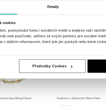
Detaily
 diamanty Happy Trefoil
Náhrdelník s diamantem Shiny Blos
Kč
od 14 447 Kč
á cookies
klam, poskytování funkcí sociálních médií a analýze naší návšt
 náš web používáte, sdílíme se svými partnery pro sociální média
 s dalšími informacemi, které jste jim poskytli nebo které získa
Předvolby Cookies
iamanty Sparkling Flower
Náušnice s diamanty Shine Poem