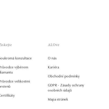
Získejte
ALOve
Soukromá konzultace
O nás
Průvodce výběrem
Kariéra
diamantu
Obchodní podmínky
Průvodce velikostmi
GDPR - Zásady ochrany
prstenů
osobních údajů
Certifikáty
Mapa stránek