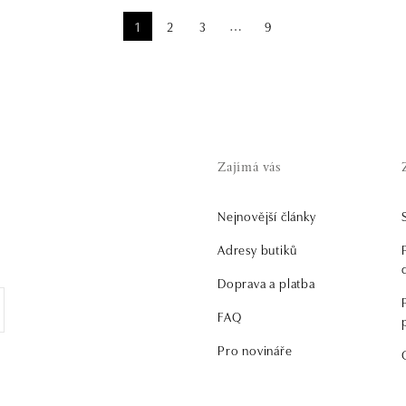
1
2
3
9
⋯
Zajímá vás
Nejnovější články
.
Adresy butiků
Doprava a platba
FAQ
Pro novináře