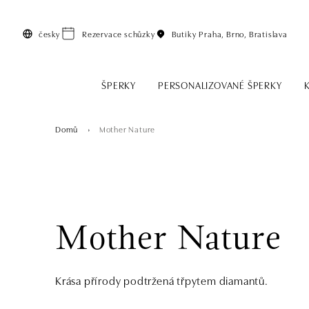
Přeskočit na hlavní obsah
česky
Rezervace schůzky
Butiky
Praha, Brno, Bratislava
ŠPERKY
PERSONALIZOVANÉ ŠPERKY
Domů
Mother Nature
Mother Nature
Krása přírody podtržená třpytem diamantů.