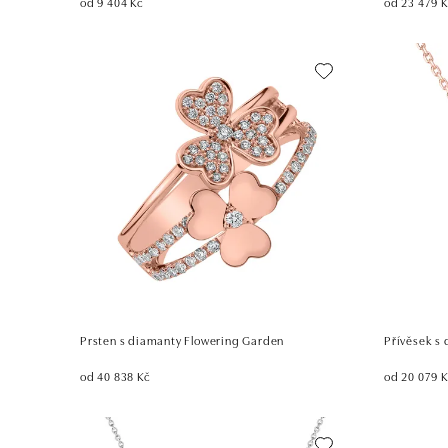
od 9 404 Kč
od 23 479 
Prsten s diamanty Flowering Garden
Přívěsek s 
od 40 838 Kč
od 20 079 