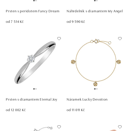
Prsten s peridotem Fancy Dream
Náhrdelník s diamantem My Angel
od 7 514 Kč
od 9 590 Kč
Prsten s diamantem Eternal Joy
Náramek Lucky Devotion
od 12 002 Kč
od 11 011 Kč