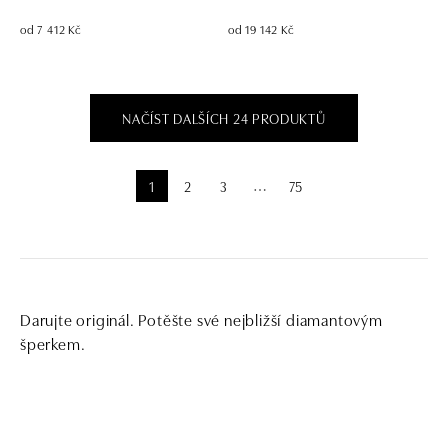
od 7 412 Kč
od 19 142 Kč
NAČÍST DALŠÍCH 24 PRODUKTŮ
1
2
3
75
⋯
Darujte originál. Potěšte své nejbližší diamantovým
šperkem.