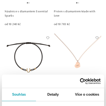
Náušnice s diamantem Essential
Prsten s diamantem Made with
Sparks
Love
od 10 240 Kč
od 10 783 Kč
Náramek Spiral Alphabeth U
Náhrdelník s diamantem Love
Souhlas
Detaily
Více o cookies
od 2 904 Kč
od 8 501 Kč