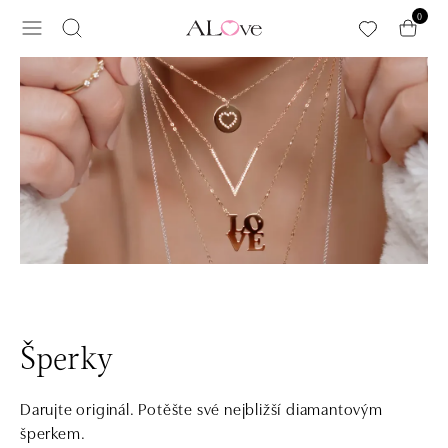
Přeskočit na hlavní obsah
0
Šperky
Darujte originál. Potěšte své nejbližší diamantovým
šperkem.