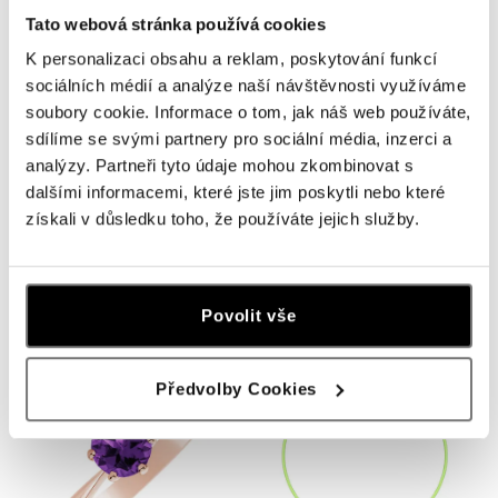
Tato webová stránka používá cookies
K personalizaci obsahu a reklam, poskytování funkcí
sociálních médií a analýze naší návštěvnosti využíváme
soubory cookie. Informace o tom, jak náš web používáte,
sdílíme se svými partnery pro sociální média, inzerci a
analýzy. Partneři tyto údaje mohou zkombinovat s
dalšími informacemi, které jste jim poskytli nebo které
získali v důsledku toho, že používáte jejich služby.
Náušnice s diamantem a topazy
Náhrdelník s diamantem Heaven
swiss Divine Bloom
Wing
od 16 653 Kč
od 9 953 Kč
Povolit vše
Předvolby Cookies