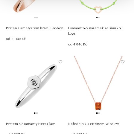
Prsten s ametystem brazil Bonbon
Diamantový náramek se šňůrkou
Love
od 10 140 Kč
od 4 040 Kč
Prstem s diamanty HexaGlam
Náhrdelník s citrínem Winslow