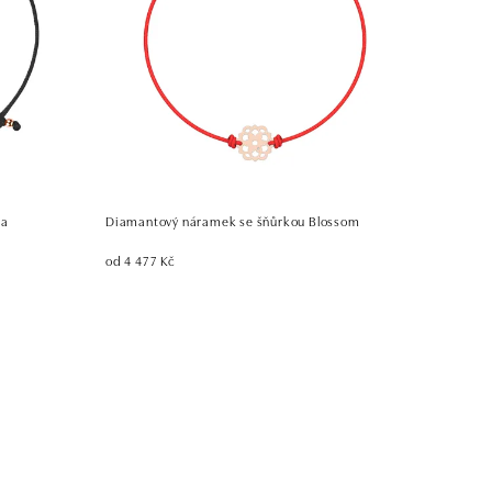
la
Diamantový náramek se šňůrkou Blossom
od 4 477 Kč