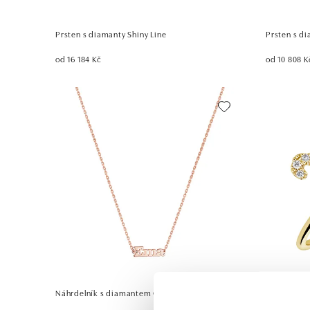
Prsten s diamanty Shiny Line
Prsten s d
od 16 184 Kč
od 10 808 K
Náhrdelník s diamantem Classic name
Prsten s di