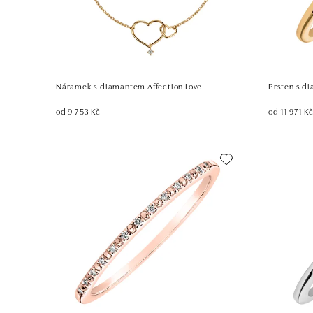
Náramek s diamantem Affection Love
Prsten s d
od 9 753 Kč
od 11 971 K