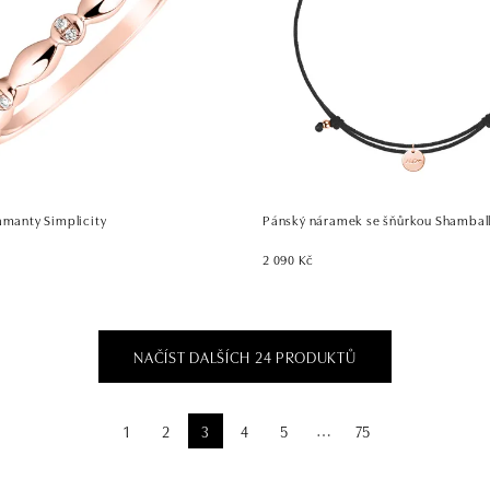
amanty Simplicity
Pánský náramek se šňůrkou Shambal
2 090 Kč
NAČÍST DALŠÍCH 24 PRODUKTŮ
1
2
3
4
5
75
⋯