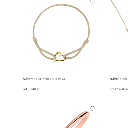
Náramek se šňůrkou Láska
Náhrdelník
od 5 748 Kč
od 12 494 K