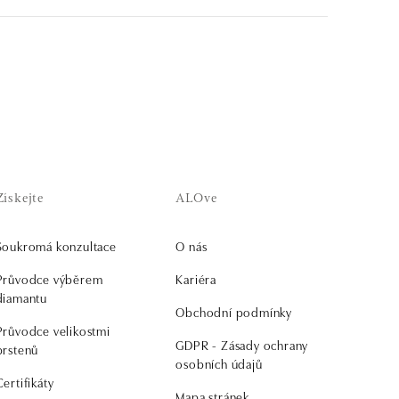
Získejte
ALOve
Soukromá konzultace
O nás
Průvodce výběrem
Kariéra
diamantu
Obchodní podmínky
Průvodce velikostmi
GDPR - Zásady ochrany
prstenů
osobních údajů
Certifikáty
Mapa stránek