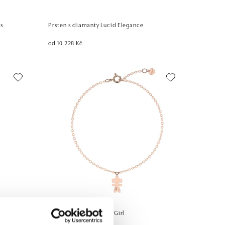
es
Prsten s diamanty Lucid Elegance
od 10 228 Kč
ivine Bloom
Náramek s diamantem Girl