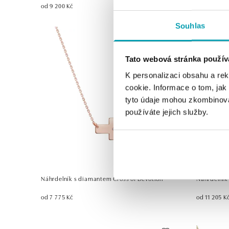
od 9 200 Kč
od 16 478 K
Souhlas
Tato webová stránka použív
K personalizaci obsahu a re
cookie. Informace o tom, jak
tyto údaje mohou zkombinovat
používáte jejich služby.
Náhrdelník s diamantem Cross of Devotion
Náhrdelník
od 7 775 Kč
od 11 205 K