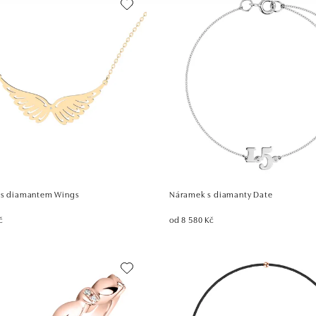
 s diamantem Wings
Náramek s diamanty Date
č
od 8 580 Kč