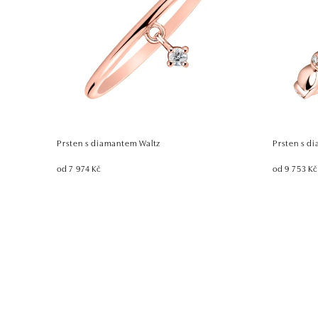
Prsten s diamantem Waltz
Prsten s di
od 7 974 Kč
od 9 753 Kč