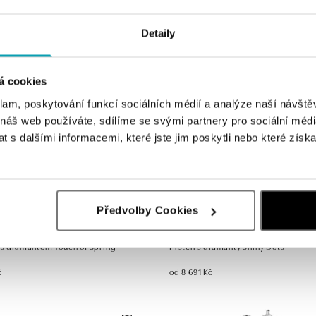
č
od 16 018 Kč
Detaily
á cookies
klam, poskytování funkcí sociálních médií a analýze naší návšt
 náš web používáte, sdílíme se svými partnery pro sociální média
 s dalšími informacemi, které jste jim poskytli nebo které získa
Předvolby Cookies
 s diamantem Touch of Spring
Prsten s diamanty Shiny Dots
č
od 8 691 Kč