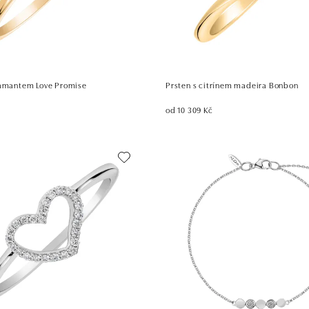
iamantem Love Promise
Prsten s citrínem madeira Bonbon
č
od 10 309 Kč