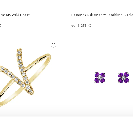
iamanty Wild Heart
Náramek s diamanty Sparkling Circl
č
od 13 253 Kč
amanty Curly Glittery V
Náušnice s diamantem a ametysty D