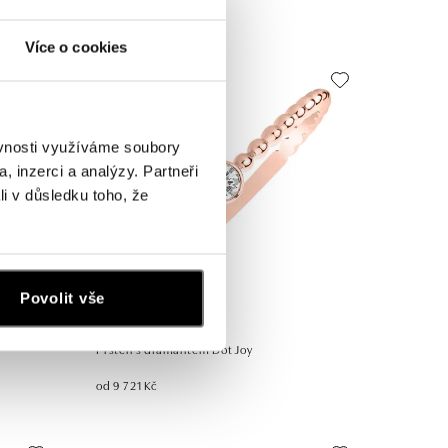
od 7 412 Kč
Více o cookies
ěvnosti využíváme soubory
, inzerci a analýzy. Partneři
li v důsledku toho, že
Povolit vše
Prsten s diamantem Dot Joy
od 9 721 Kč