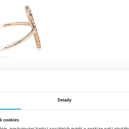
Detaily
á cookies
klam, poskytování funkcí sociálních médií a analýze naší návšt