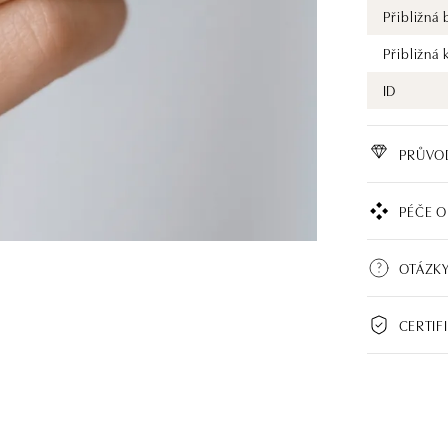
Přibližná
Přibližná 
ID
PRŮVO
PÉČE O
OTÁZKY
CERTIF