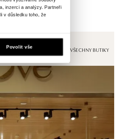
, inzerci a analýzy. Partneři
li v důsledku toho, že
Povolit vše
ZOBRAZIT VŠECHNY BUTIKY