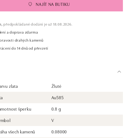
NAJÍT NA BUTIKU
m,
předpokládané dodání je už 18.08.2026.
alení a doprava zdarma
t pravosti drahých kamenů
rácení do 14 dnů od převzetí
rvu zlata
Žluté
ta
Au585
 hmotnost šperku
0.8 g
ymbol
V
 váha všech kamenů
0.08000