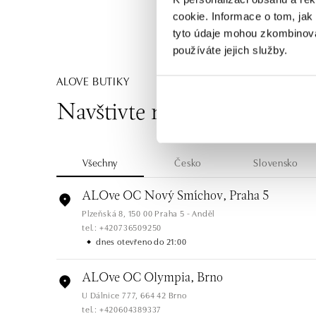
cookie. Informace o tom, jak
tyto údaje mohou zkombinovat
používáte jejich služby.
ALOVE BUTIKY
Navštivte naše butiky
Všechny
Česko
Slovensko
ALOve OC Nový Smíchov, Praha 5
Plzeňská 8, 150 00 Praha 5 - Anděl
tel.: +420736509250
dnes otevřeno do 21:00
ALOve OC Olympia, Brno
U Dálnice 777, 664 42 Brno
tel.: +420604389337