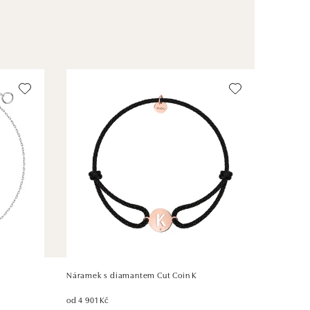
Náramek s diamantem Cut Coin K
od 4 901 Kč