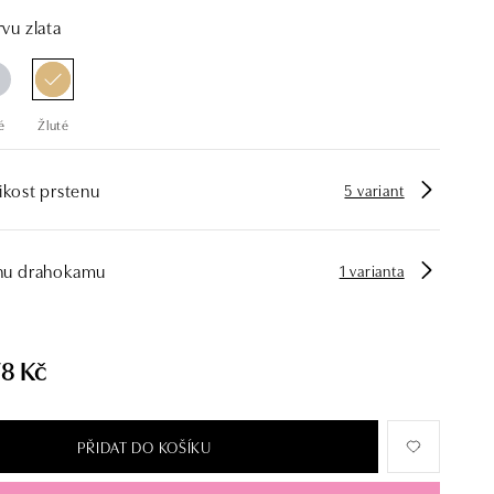
vu zlata
é
Žluté
ikost prstenu
5 variant
hu drahokamu
1 varianta
78 Kč
PŘIDAT DO KOŠÍKU