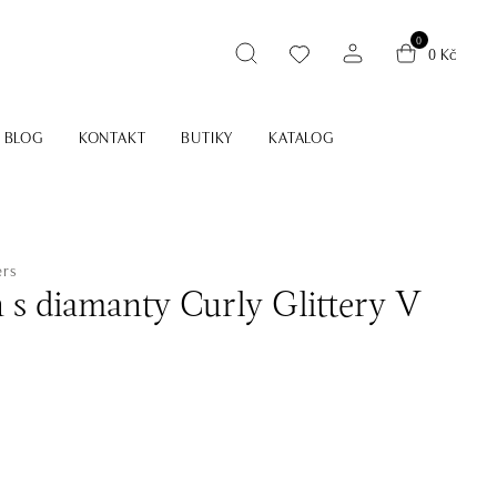
0
0 Kč
BLOG
KONTAKT
BUTIKY
KATALOG
ers
n s diamanty Curly Glittery V