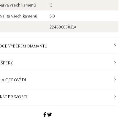
 barva všech kamenů
G
kvalita všech kamenů
SI3
224800830Z.A
DCE VÝBĚREM DIAMANTŮ
 ŠPERK
 A ODPOVĚDI
IKÁT PRAVOSTI