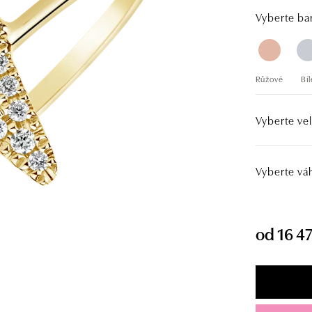
Vyberte bar
Růžové
Bíl
Vyberte vel
Vyberte vá
od 16 4