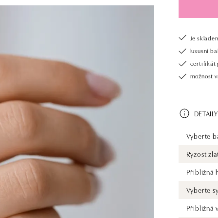
Je sklade
luxusní b
certifiká
možnost v
DETAILY
Vyberte ba
Ryzost zla
Přibližná
Vyberte s
Přibližná