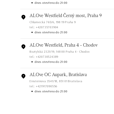
dnes otevřeno do 21:00
ALOve Westfield Černý most, Praha 9
Chlumecká 765/6, 198 19 Praha 9
tel.: +420735703904
dnes otevřeno do 21:00
ALOve Westfield, Praha 4 - Chodov
Roztylská 2321/19, 148 00 Praha 4 - Chodov
tel.: +420730524389
dnes otevřeno do 21:00
ALOve OC Aupark, Bratislava
Einsteinova 3541/18, 851 01 Bratislava
tel.: +421917090556
dnes otevřeno do 21:00
ALOve OC Eurovea, Bratislava
Pribinova 8, 811 09 Bratislava