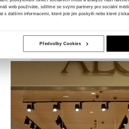
 náš web používáte, sdílíme se svými partnery pro sociální média
 s dalšími informacemi, které jste jim poskytli nebo které získa
Předvolby Cookies