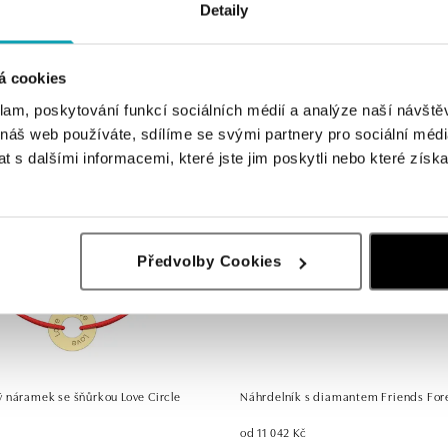
Detaily
 s diamantem Live Laugh Love
Náhrdelník s diamantem Exploring E
Kč
od 17 205 Kč
á cookies
klam, poskytování funkcí sociálních médií a analýze naší návšt
 náš web používáte, sdílíme se svými partnery pro sociální média
 s dalšími informacemi, které jste jim poskytli nebo které získa
Předvolby Cookies
 náramek se šňůrkou Love Circle
Náhrdelník s diamantem Friends For
od 11 042 Kč