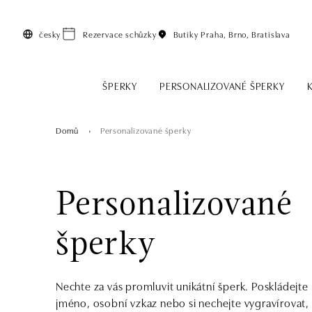
Přeskočit na hlavní obsah
česky
Rezervace schůzky
Butiky
Praha, Brno, Bratislava
ŠPERKY
PERSONALIZOVANÉ ŠPERKY
Domů
Personalizované šperky
Personalizované
šperky
Nechte za vás promluvit unikátní šperk. Poskládejte
jméno, osobní vzkaz nebo si nechejte vygravírovat,