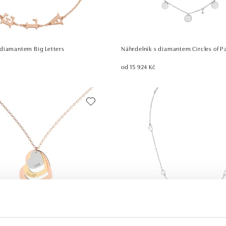
diamantem Big Letters
Náhrdelník s diamantem Circles of P
od 15 924 Kč