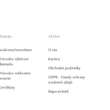
Získejte
ALOve
Soukromá konzultace
O nás
Průvodce výběrem
Kariéra
diamantu
Obchodní podmínky
Průvodce velikostmi
GDPR - Zásady ochrany
prstenů
osobních údajů
Certifikáty
Mapa stránek