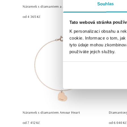
Souhlas
Náramek s diamantem a acháty Dark Desire
Náhrdelník
od 4 365 Kč
od 20 843 
Tato webová stránka použív
K personalizaci obsahu a re
cookie. Informace o tom, jak
tyto údaje mohou zkombinovat
používáte jejich služby.
Náramek s diamantem Amour Heart
Diamantový
od 7 412 Kč
od 6 040 Kč