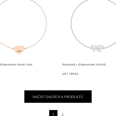
diamantem Heart Love
Náramek s diamantem Initials
od 7 380 Kč
NAČÍST DALŠÍCH 6 PRODUKTŮ
1
2