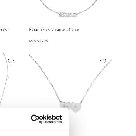
assion
Náramek s diamantem Name
od 6 670 Kč