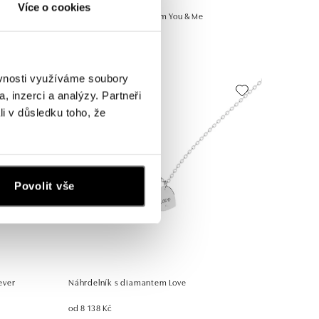
Více o cookies
motions
Náhrdelník s diamantem You & Me
od 9 590 Kč
ěvnosti využíváme soubory
, inzerci a analýzy. Partneři
li v důsledku toho, že
Povolit vše
ever
Náhrdelník s diamantem Love
od 8 138 Kč