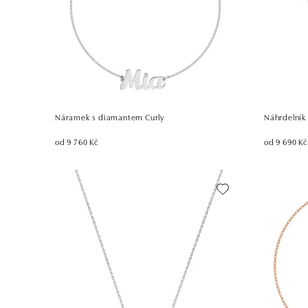
Náramek s diamantem Curly
Náhrdelník
od 9 760 Kč
od 9 690 Kč