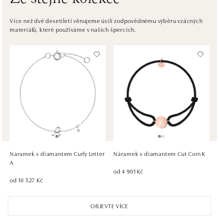
ALOve OC Eurovea, Bratislava
Pribinova 8, 811 09 Bratislava
Více než dvě desetiletí věnujeme úsilí zodpovědnému výběru vzácných
materiálů, které používáme v našich špercích.
tel.: +421917090467
dnes otevřeno od 10:00
HALADA OC Avion, Bratislava
Ivanská cesta 16, 821 04 Bratislava
tel.: +421 917 090 372
dnes otevřeno od 09:00
HALADA OC Eurovea, Bratislava
Pribinova 8, 811 09 Bratislava
tel.: +421 910 284 071
Náramek s diamantem Curly Letter
Náramek s diamantem Cut Coin K
dnes otevřeno od 10:00
A
od 4 901 Kč
od 10 527 Kč
OBJEVTE VÍCE