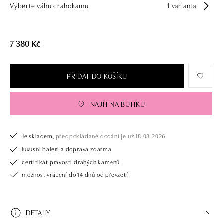
Vyberte váhu drahokamu
1 varianta
7 380 Kč
PŘIDAT DO KOŠÍKU
NAJÍT NA BUTIKU
Je skladem,
předpokládané dodání je už 18.08.2026.
luxusní balení a doprava zdarma
certifikát pravosti drahých kamenů
možnost vrácení do 14 dnů od převzetí
DETAILY