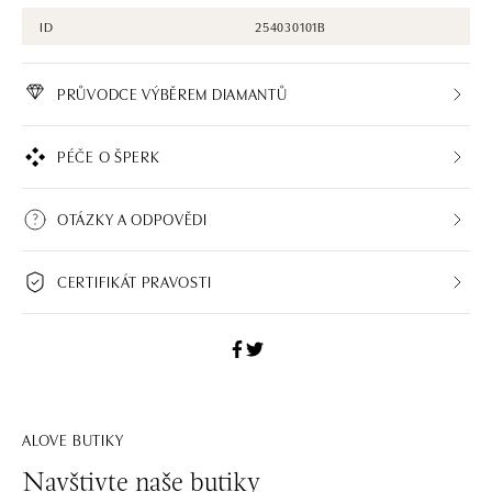
ID
254030101B
PRŮVODCE VÝBĚREM DIAMANTŮ
PÉČE O ŠPERK
OTÁZKY A ODPOVĚDI
CERTIFIKÁT PRAVOSTI
ALOVE BUTIKY
Navštivte naše butiky