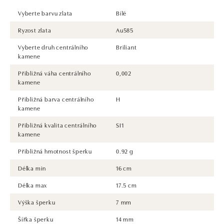
Vyberte barvu zlata
Bílé
Ryzost zlata
Au585
Vyberte druh centrálního
Briliant
kamene
Přibližná váha centrálního
0,002
kamene
Přibližná barva centrálního
H
kamene
Přibližná kvalita centrálního
SI1
kamene
Přibližná hmotnost šperku
0.92 g
Délka min
16 cm
Délka max
17.5 cm
Výška šperku
7 mm
Šířka šperku
14 mm