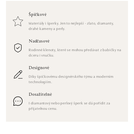
Špičkové
Materiály i šperky. Jen to nejlepší - zlato, diamanty,
drahé kameny a perly.
Nadčasové
Rodinné klenoty, které se mohou předávat z babičky na
dceru i vnučku.
Designové
Díky špičkovému designérského týmu a moderním
technologiím.
Dosažitelné
I diamantový nebo perlový šperk se dá pořídit za
přijatelnou cenu.