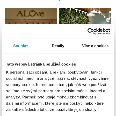
Souhlas
Detaily
Více o cookies
Všechny
Česko
Slovensko
Tato webová stránka používá cookies
K personalizaci obsahu a reklam, poskytování funkcí
ALOve OC Nový Smíchov, Praha 5
sociálních médií a analýze naší návštěvnosti využíváme
Plzeňská 8, 150 00 Praha 5 - Anděl
soubory cookie. Informace o tom, jak náš web používáte,
tel.: +420736509250
sdílíme se svými partnery pro sociální média, inzerci a
dnes otevřeno od 09:00
analýzy. Partneři tyto údaje mohou zkombinovat s
dalšími informacemi, které jste jim poskytli nebo které
ALOve OC Olympia, Brno
získali v důsledku toho, že používáte jejich služby.