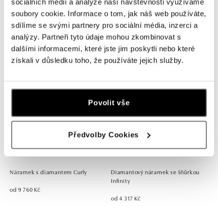
sociálních médií a analýze naší návštěvnosti využíváme
soubory cookie. Informace o tom, jak náš web používáte,
Náhrdelník s diamantem Cat
Prsten s rhodolitem Bonbon
sdílíme se svými partnery pro sociální média, inzerci a
analýzy. Partneři tyto údaje mohou zkombinovat s
od 9 589 Kč
od 26 620 Kč
dalšími informacemi, které jste jim poskytli nebo které
získali v důsledku toho, že používáte jejich služby.
Povolit vše
Předvolby Cookies
Náramek s diamantem Curly
Diamantový náramek se šňůrkou
Infinity
od 9 760 Kč
od 4 317 Kč