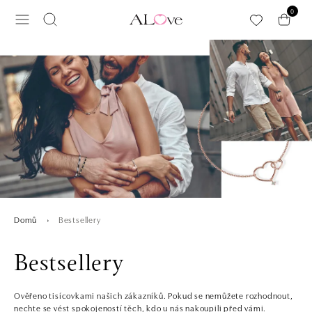
Přeskočit na hlavní obsah
0
Bestsellery
Domů
Bestsellery
Ověřeno tisícovkami našich zákazníků. Pokud se nemůžete rozhodnout,
nechte se vést spokojeností těch, kdo u nás nakoupili před vámi.