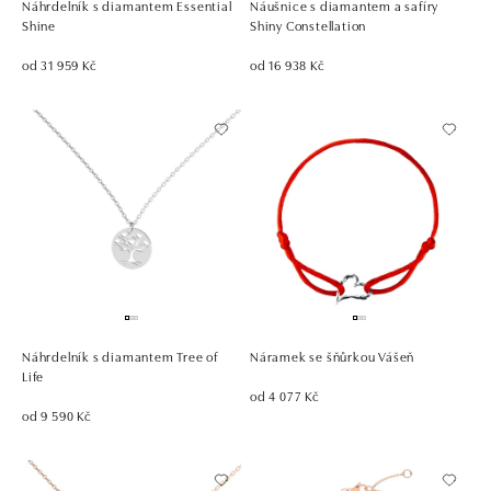
Náhrdelník s diamantem Essential
Náušnice s diamantem a safíry
Shine
Shiny Constellation
od 31 959 Kč
od 16 938 Kč
Náhrdelník s diamantem Tree of
Náramek se šňůrkou Vášeň
Life
od 4 077 Kč
od 9 590 Kč