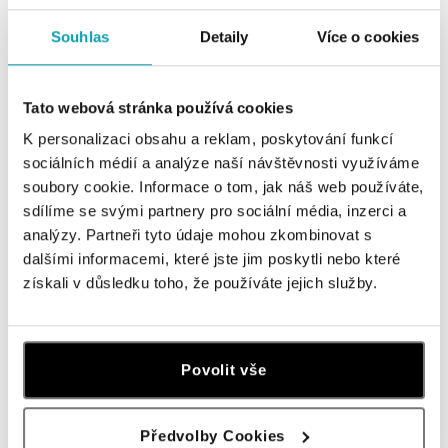
Všechny
Česko
Slovensko
Souhlas
Detaily
Více o cookies
ALOve OC Nový Smíchov, Praha 5
Plzeňská 8, 150 00 Praha 5 - Anděl
tel.: +420736509250
Tato webová stránka používá cookies
dnes otevřeno od 09:00
K personalizaci obsahu a reklam, poskytování funkcí
sociálních médií a analýze naší návštěvnosti využíváme
ALOve OC Olympia, Brno
soubory cookie. Informace o tom, jak náš web používáte,
U Dálnice 777, 664 42 Brno
sdílíme se svými partnery pro sociální média, inzerci a
tel.: +420604389337
analýzy. Partneři tyto údaje mohou zkombinovat s
dnes otevřeno od 09:00
dalšími informacemi, které jste jim poskytli nebo které
získali v důsledku toho, že používáte jejich služby.
ALOve Westfield Černý most, Praha 9
Chlumecká 765/6, 198 19 Praha 9
tel.: +420735703904
dnes otevřeno od 09:00
Povolit vše
ALOve Westfield, Praha 4 - Chodov
Předvolby Cookies