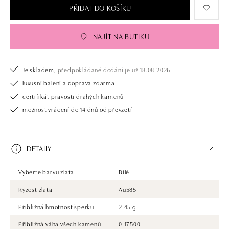
PŘIDAT DO KOŠÍKU
NAJÍT NA BUTIKU
Je skladem,
předpokládané dodání je už 18.08.2026.
luxusní balení a doprava zdarma
certifikát pravosti drahých kamenů
možnost vrácení do 14 dnů od převzetí
DETAILY
Vyberte barvu zlata
Bílé
Ryzost zlata
Au585
Přibližná hmotnost šperku
2.45 g
Přibližná váha všech kamenů
0.17500