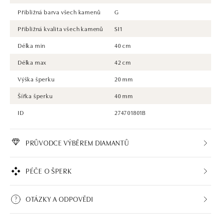
Přibližná barva všech kamenů
G
Přibližná kvalita všech kamenů
SI1
Délka min
40 cm
Délka max
42 cm
Výška šperku
20 mm
Šířka šperku
40 mm
ID
274701801B
PRŮVODCE VÝBĚREM DIAMANTŮ
PÉČE O ŠPERK
OTÁZKY A ODPOVĚDI