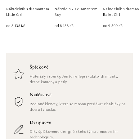
Náhrdelník s diamantem
Náhrdelník s diamantem
Náhrdelník s diama
Little Girl
Boy
Ballet Girl
od 8 138 Kč
od 8 138 Kč
od 9 590 Kč
Špičkové
Materiály i šperky. Jen to nejlepší - zlato, diamanty,
drahé kameny a perly.
Nadčasové
Rodinné klenoty, které se mohou předávat z babičky na
dceru i vnučku.
Designové
Díky špičkovému designérského týmu a moderním
technologiím.