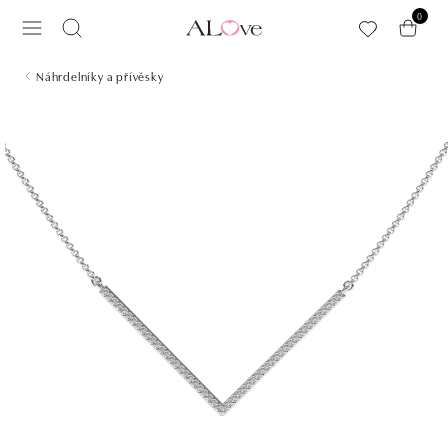
Přeskočit na hlavní obsah
0
Náhrdelníky a přívěsky