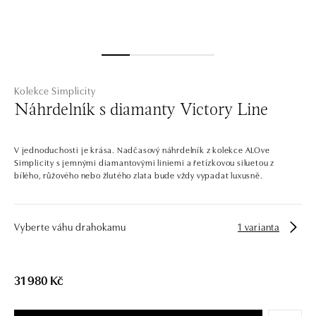
Kolekce Simplicity
Náhrdelník s diamanty Victory Line
V jednoduchosti je krása. Nadčasový náhrdelník z kolekce ALOve
Simplicity s jemnými diamantovými liniemi a řetízkovou siluetou z
bílého, růžového nebo žlutého zlata bude vždy vypadat luxusně.
Vyberte váhu drahokamu
1 varianta
31 980 Kč