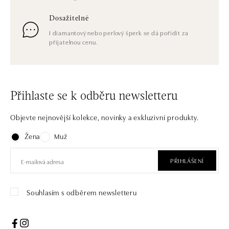
Dosažitelné
I diamantový nebo perlový šperk se dá pořídit za
přijatelnou cenu.
Přihlaste se k odběru newsletteru
Objevte nejnovější kolekce, novinky a exkluzivní produkty.
Žena
Muž
PŘIHLÁŠENÍ
Souhlasím s odběrem newsletteru