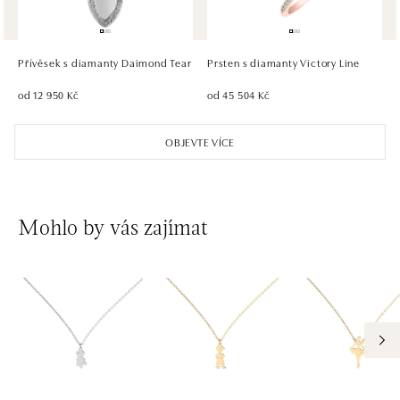
HALADA OC Eurovea, Bratislava
Pribinova 8, 811 09 Bratislava
tel.: +421 910 284 071
Přívěsek s diamanty Daimond Tear
Prsten s diamanty Victory Line
dnes otevřeno od 10:00
od 12 950 Kč
od 45 504 Kč
OBJEVTE VÍCE
Mohlo by vás zajímat