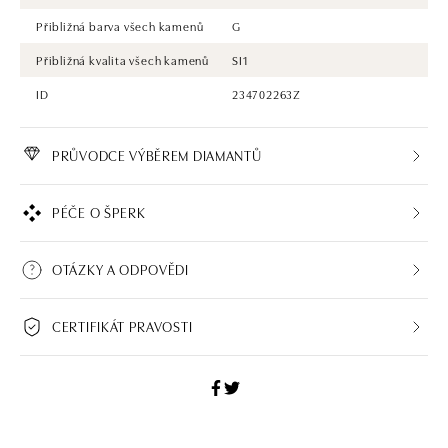
Přibližná barva všech kamenů
G
Přibližná kvalita všech kamenů
SI1
ID
234702263Z
PRŮVODCE VÝBĚREM DIAMANTŮ
PÉČE O ŠPERK
OTÁZKY A ODPOVĚDI
CERTIFIKÁT PRAVOSTI