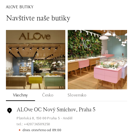
ALOVE BUTIKY
Navštivte naše butiky
Všechny
Česko
Slovensko
ALOve OC Nový Smíchov, Praha 5
Plzeňská 8, 150 00 Praha 5 - Anděl
tel.: +420736509250
dnes otevřeno od 09:00