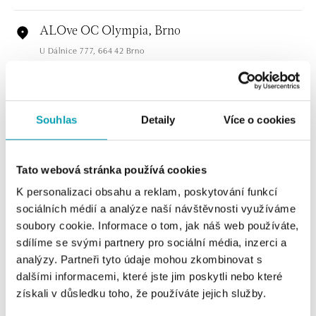
ALOve OC Olympia, Brno
U Dálnice 777, 664 42 Brno
tel.: +420604389337
dnes otevřeno od 09:00
ALOve Westfield Černý most, Praha 9
Souhlas
Detaily
Více o cookies
Chlumecká 765/6, 198 19 Praha 9
tel.: +420735703904
dnes otevřeno od 09:00
Tato webová stránka používá cookies
K personalizaci obsahu a reklam, poskytování funkcí
ALOve Westfield, Praha 4 - Chodov
sociálních médií a analýze naší návštěvnosti využíváme
Roztylská 2321/19, 148 00 Praha 4 - Chodov
soubory cookie. Informace o tom, jak náš web používáte,
tel.: +420730524389
sdílíme se svými partnery pro sociální média, inzerci a
dnes otevřeno od 09:00
analýzy. Partneři tyto údaje mohou zkombinovat s
dalšími informacemi, které jste jim poskytli nebo které
ZOBRAZIT VŠECHNY BUTIKY
ALOve OC Aupark, Bratislava
získali v důsledku toho, že používáte jejich služby.
Einsteinova 3541/18, 851 01 Bratislava