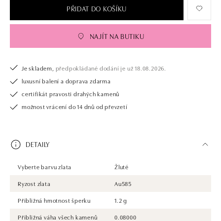
PŘIDAT DO KOŠÍKU
NAJÍT NA BUTIKU
Je skladem,
předpokládané dodání je už 18.08.2026.
luxusní balení a doprava zdarma
certifikát pravosti drahých kamenů
možnost vrácení do 14 dnů od převzetí
DETAILY
Vyberte barvu zlata
Žluté
Ryzost zlata
Au585
Přibližná hmotnost šperku
1.2 g
Přibližná váha všech kamenů
0.08000