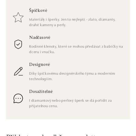
Špičkové
Materiály i šperky. Jen to nejlepší - zlato, diamanty,
drahé kameny a perly.
Nadčasové
Rodinné klenoty, které se mohou předávat z babičky na
dceru i vnučku.
Designové
Díky špičkovému designérského týmu a moderním
technologiím.
Dosažitelné
I diamantový nebo perlový šperk se dá pořídit za
přijatelnou cenu.