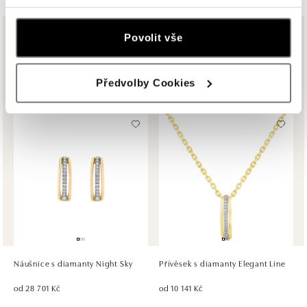
tel.: +421917090556
dnes otevřeno od 09:00
Povolit vše
Ze stejné kolekce
ALOve OC Eurovea, Bratislava
Pribinova 8, 811 09 Bratislava
Více než dvě desetiletí věnujeme úsilí zodpovědnému výběru vzácných
Předvolby Cookies
materiálů, které používáme v našich špercích.
tel.: +421917090467
dnes otevřeno od 10:00
HALADA OC Avion, Bratislava
Ivanská cesta 16, 821 04 Bratislava
tel.: +421 917 090 372
dnes otevřeno od 09:00
HALADA OC Eurovea, Bratislava
Pribinova 8, 811 09 Bratislava
tel.: +421 910 284 071
Náušnice s diamanty Night Sky
Přívěsek s diamanty Elegant Line
dnes otevřeno od 10:00
od 28 701 Kč
od 10 141 Kč