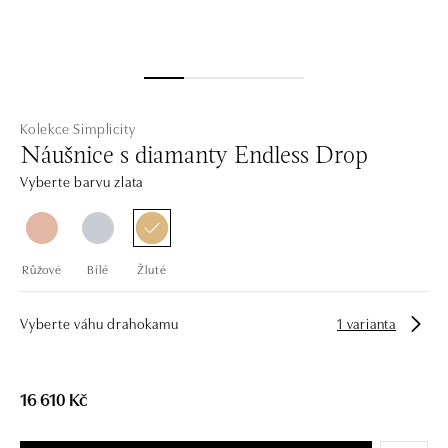
Kolekce Simplicity
Náušnice s diamanty Endless Drop
Vyberte barvu zlata
Růžové
Bílé
Žluté
Vyberte váhu drahokamu
1 varianta
16 610 Kč