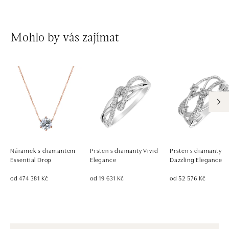
Mohlo by vás zajímat
Náramek s diamantem
Prsten s diamanty Vivid
Prsten s diamanty
Essential Drop
Elegance
Dazzling Elegance
od 474 381 Kč
od 19 631 Kč
od 52 576 Kč