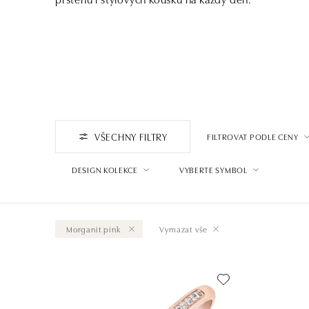
VŠECHNY FILTRY
FILTROVAT PODLE CENY
DESIGN KOLEKCE
VYBERTE SYMBOL
Morganit pink
Vymazat vše