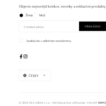
Objevte nejnovější kolekce, novinky a exkluzivní produkty
Žena
Muž
PŘIHLÁŠENÍ
Souhlasím s odběrem newsletteru
ČESKY
© 2026 OLA online s.r.o.. Všechna práva vyhrazena.
Vytvořil