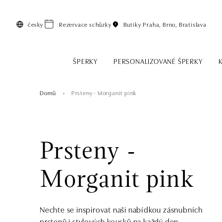
Přeskočit na hlavní obsah
česky
Rezervace schůzky
Butiky
Praha, Brno, Bratislava
ŠPERKY
PERSONALIZOVANÉ ŠPERKY
Domů
Prsteny - Morganit pink
Prsteny -
Morganit pink
Nechte se inspirovat naši nabídkou zásnubních
prstenů i stylových kousků na každý den.