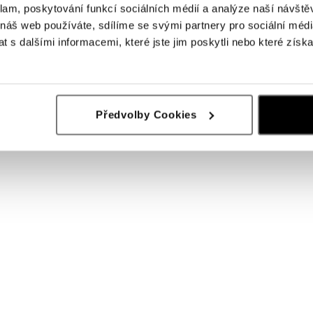
klam, poskytování funkcí sociálních médií a analýze naší návšt
 náš web používáte, sdílíme se svými partnery pro sociální média
 s dalšími informacemi, které jste jim poskytli nebo které získa
iamanty a morganitem Melody
Prsten s diamanty a morganitem Ann
Předvolby Cookies
od 40 220 Kč
č