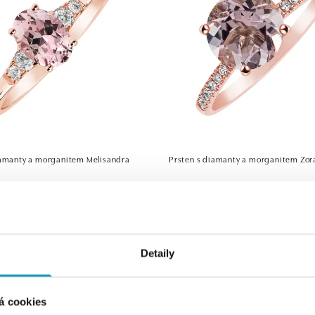
iamanty a morganitem Melisandra
Prsten s diamanty a morganitem Zor
Kč
od 58 092 Kč
Detaily
á cookies