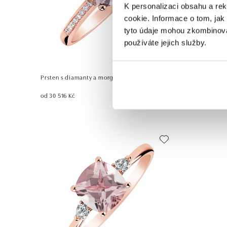
K personalizaci obsahu a re
cookie. Informace o tom, jak
tyto údaje mohou zkombinovat
používáte jejich služby.
Prsten s diamanty a morganitem Satin
Prsten s d
Symphony
od 30 516 Kč
od 38 974 K