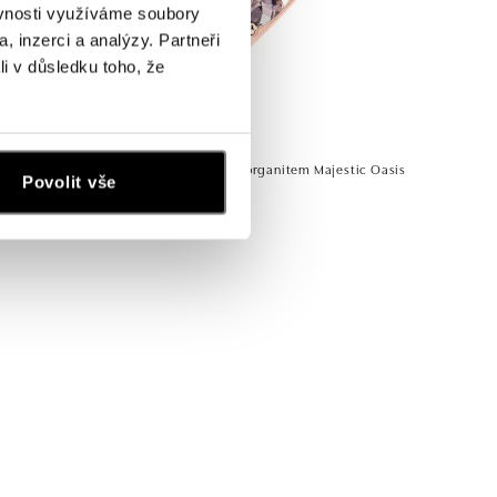
ěvnosti využíváme soubory
, inzerci a analýzy. Partneři
li v důsledku toho, že
elise
Prsten s diamanty a morganitem Majestic Oasis
Povolit vše
od 44 818 Kč