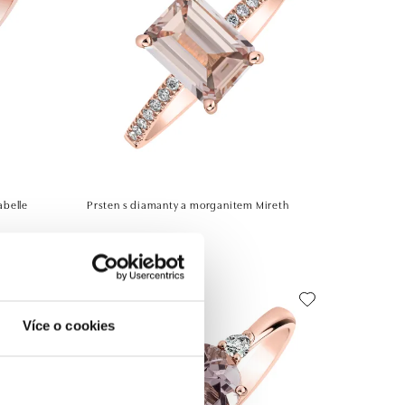
abelle
Prsten s diamanty a morganitem Mireth
od 51 050 Kč
Více o cookies