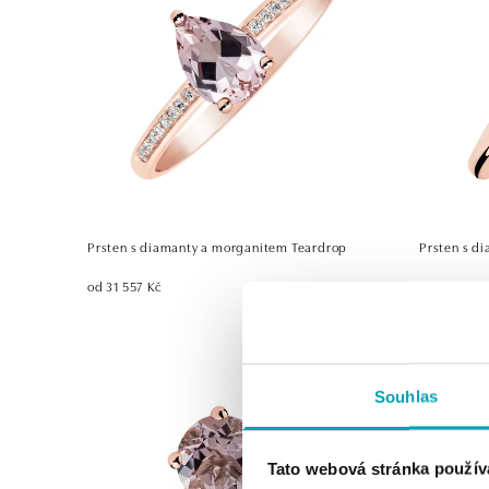
Prsten s diamanty a morganitem Teardrop
Prsten s d
od 31 557 Kč
od 30 903 
Souhlas
Tato webová stránka použív