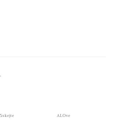
.
Získejte
ALOve