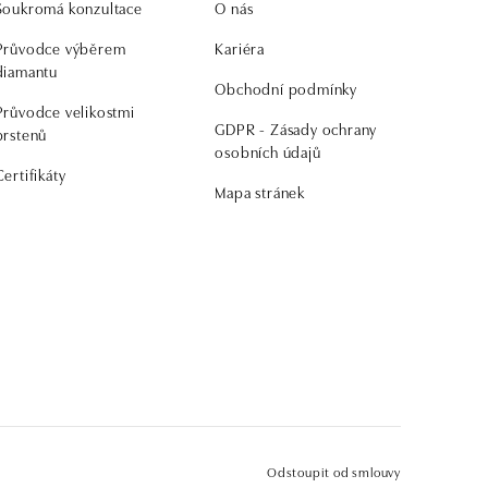
Soukromá konzultace
O nás
Průvodce výběrem
Kariéra
diamantu
Obchodní podmínky
Průvodce velikostmi
GDPR - Zásady ochrany
prstenů
osobních údajů
Certifikáty
Mapa stránek
Odstoupit od smlouvy