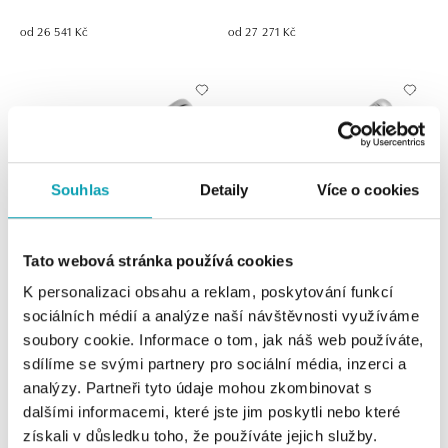
od 26 541 Kč
od 27 271 Kč
Souhlas
Detaily
Více o cookies
Tato webová stránka používá cookies
K personalizaci obsahu a reklam, poskytování funkcí
Prsten se safírem a diamanty
Prsten s diamanty a safírem
Princess
Princess
sociálních médií a analýze naší návštěvnosti využíváme
soubory cookie. Informace o tom, jak náš web používáte,
od 34 834 Kč
od 35 063 Kč
sdílíme se svými partnery pro sociální média, inzerci a
analýzy. Partneři tyto údaje mohou zkombinovat s
dalšími informacemi, které jste jim poskytli nebo které
získali v důsledku toho, že používáte jejich služby.