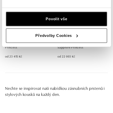
Povolit vše
Předvolby Cookies
Prsten se safírem a diamanty
Prsten s diamanty a safírem
Princess
Sapphire Princess
od 23 415 Kč
od 22 003 Kč
Nechte se inspirovat naši nabídkou zásnubních prstenů i
stylových kousků na každý den.