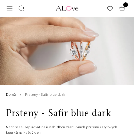
Přeskočit na hlavní obsah
0
Prsteny - Safír blue dark
Domů
Prsteny - Safír blue dark
Nechte se inspirovat naši nabídkou zásnubních prstenů i stylových
kousků na každý den.