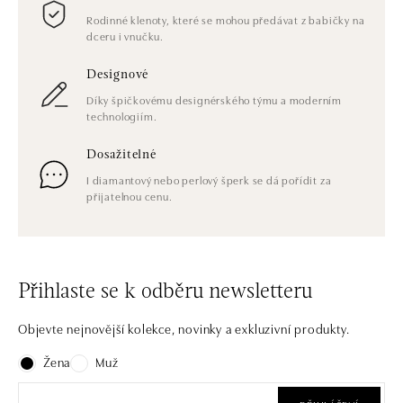
Rodinné klenoty, které se mohou předávat z babičky na
dceru i vnučku.
Designové
Díky špičkovému designérského týmu a moderním
technologiím.
Dosažitelné
I diamantový nebo perlový šperk se dá pořídit za
přijatelnou cenu.
Přihlaste se k odběru newsletteru
Objevte nejnovější kolekce, novinky a exkluzivní produkty.
Žena
Muž