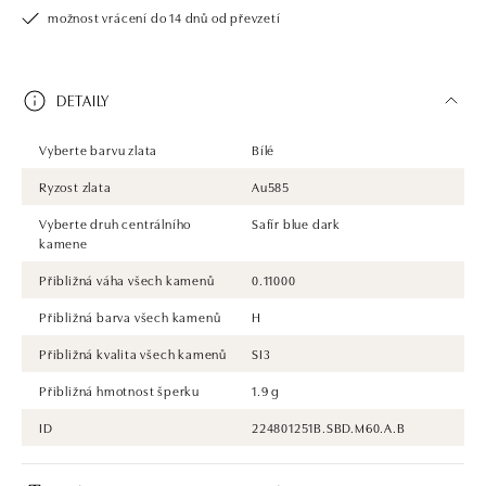
možnost vrácení do 14 dnů od převzetí
DETAILY
Vyberte barvu zlata
Bílé
Ryzost zlata
Au585
Vyberte druh centrálního
Safír blue dark
kamene
Přibližná váha všech kamenů
0.11000
Přibližná barva všech kamenů
H
Přibližná kvalita všech kamenů
SI3
Přibližná hmotnost šperku
1.9 g
ID
224801251B.SBD.M60.A.B