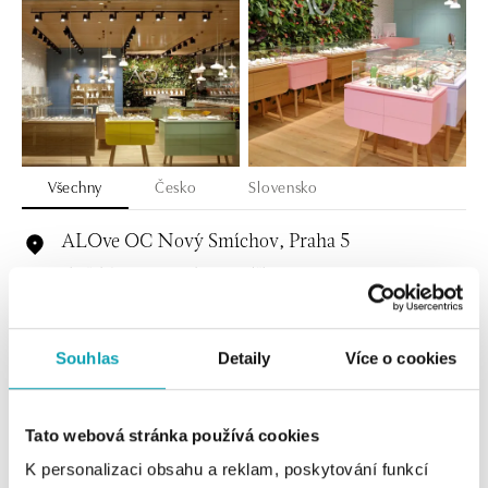
Všechny
Česko
Slovensko
ALOve OC Nový Smíchov, Praha 5
Plzeňská 8, 150 00 Praha 5 - Anděl
tel.: +420736509250
dnes otevřeno do 21:00
Souhlas
Detaily
Více o cookies
ALOve OC Olympia, Brno
U Dálnice 777, 664 42 Brno
tel.: +420604389337
Tato webová stránka používá cookies
dnes otevřeno do 21:00
K personalizaci obsahu a reklam, poskytování funkcí