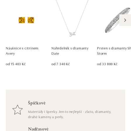
Náušnice s citrínem
Náhrdelník s diamanty
Prsten s diamanty S
Avery
Date
Storm
od 15 403 Kč
od 7 340 Kč
od 33 800 Kč
Špičkové
Materiály i šperky. Jen to nejlepší - zlato, diamanty,
drahé kameny a perly.
Nadčasové