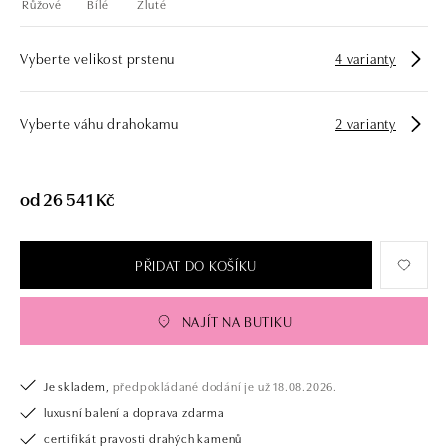
Růžové
Bílé
Žluté
Vyberte velikost prstenu
4 varianty
Vyberte váhu drahokamu
2 varianty
od 26 541 Kč
PŘIDAT DO KOŠÍKU
NAJÍT NA BUTIKU
Je skladem,
předpokládané dodání je už 18.08.2026.
luxusní balení a doprava zdarma
certifikát pravosti drahých kamenů