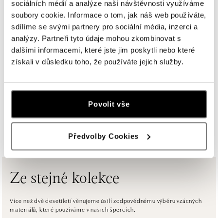
sociálních médií a analýze naší návštěvnosti využíváme
ALOve Westfield Černý most, Praha 9
soubory cookie. Informace o tom, jak náš web používáte,
Chlumecká 765/6, 198 19 Praha 9
sdílíme se svými partnery pro sociální média, inzerci a
tel.: +420735703904
analýzy. Partneři tyto údaje mohou zkombinovat s
dnes otevřeno do 21:00
dalšími informacemi, které jste jim poskytli nebo které
získali v důsledku toho, že používáte jejich služby.
ALOve Westfield, Praha 4 - Chodov
Roztylská 2321/19, 148 00 Praha 4 - Chodov
tel.: +420730524389
dnes otevřeno do 21:00
Povolit vše
ZOBRAZIT VŠECHNY BUTIKY
ALOve OC Aupark, Bratislava
Předvolby Cookies
Einsteinova 3541/18, 851 01 Bratislava
tel.: +421917090556
dnes otevřeno do 21:00
Ze stejné kolekce
ALOve OC Eurovea, Bratislava
Pribinova 8, 811 09 Bratislava
Více než dvě desetiletí věnujeme úsilí zodpovědnému výběru vzácných
materiálů, které používáme v našich špercích.
tel.: +421917090467