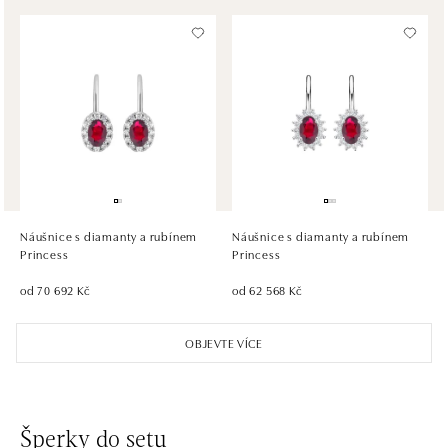
dnes otevřeno do 21:00
HALADA OC Avion, Bratislava
Ivanská cesta 16, 821 04 Bratislava
tel.: +421 917 090 372
dnes otevřeno do 21:00
HALADA OC Eurovea, Bratislava
Pribinova 8, 811 09 Bratislava
tel.: +421 910 284 071
Náušnice s diamanty a rubínem
Náušnice s diamanty a rubínem
dnes otevřeno do 21:00
Princess
Princess
od 70 692 Kč
od 62 568 Kč
OBJEVTE VÍCE
Šperky do setu