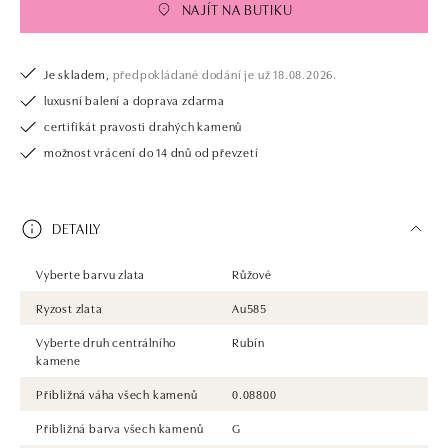
NAJÍT NA BUTIKU
Je skladem,
předpokládané dodání je už 18.08.2026.
luxusní balení a doprava zdarma
certifikát pravosti drahých kamenů
možnost vrácení do 14 dnů od převzetí
DETAILY
Vyberte barvu zlata
Růžové
Ryzost zlata
Au585
Vyberte druh centrálního
Rubín
kamene
Přibližná váha všech kamenů
0.08800
Přibližná barva všech kamenů
G