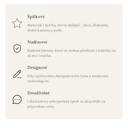
Špičkové
Materiály i šperky. Jen to nejlepší - zlato, diamanty,
drahé kameny a perly.
Nadčasové
Rodinné klenoty, které se mohou předávat z babičky na
dceru i vnučku.
Designové
Díky špičkovému designérského týmu a moderním
technologiím.
Dosažitelné
I diamantový nebo perlový šperk se dá pořídit za
přijatelnou cenu.