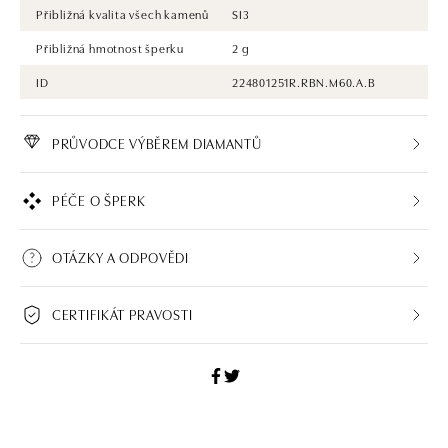
Přibližná kvalita všech kamenů
SI3
Přibližná hmotnost šperku
2 g
ID
224801251R.RBN.M60.A.B
PRŮVODCE VÝBĚREM DIAMANTŮ
PÉČE O ŠPERK
OTÁZKY A ODPOVĚDI
CERTIFIKÁT PRAVOSTI