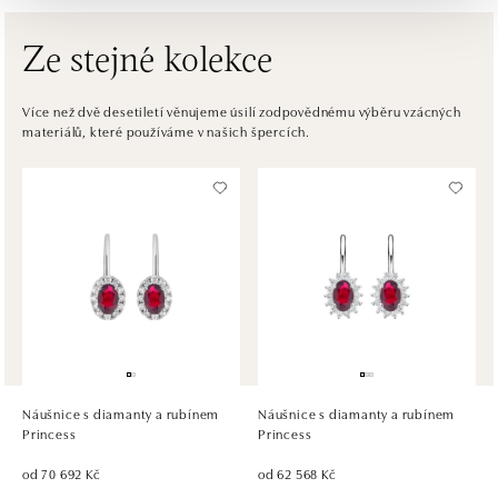
dnes otevřeno od 10:00
Ze stejné kolekce
ALOve OC Eurovea, Bratislava
Pribinova 8, 811 09 Bratislava
Více než dvě desetiletí věnujeme úsilí zodpovědnému výběru vzácných
materiálů, které používáme v našich špercích.
tel.: +421917090467
dnes otevřeno od 10:00
HALADA OC Avion, Bratislava
Ivanská cesta 16, 821 04 Bratislava
tel.: +421 917 090 372
dnes otevřeno od 10:00
HALADA OC Eurovea, Bratislava
Pribinova 8, 811 09 Bratislava
tel.: +421 910 284 071
Náušnice s diamanty a rubínem
Náušnice s diamanty a rubínem
dnes otevřeno od 10:00
Princess
Princess
od 70 692 Kč
od 62 568 Kč