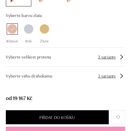
Vyberte barvu zlata
Růžové
Bílé
Žluté
Vyberte velikost prstenu
3 varianty
Vyberte váhu drahokamu
3 varianty
od 19 167 Kč
PŘIDAT DO KOŠÍKU