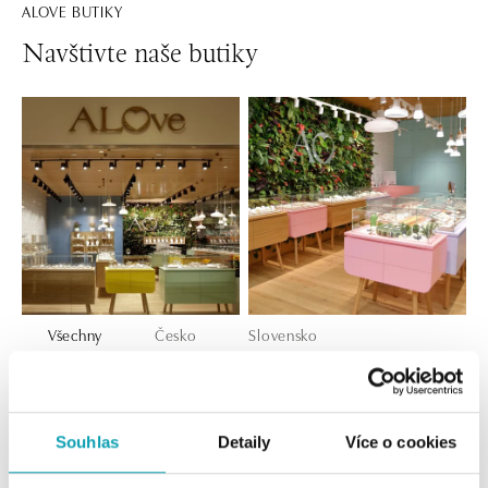
ALOVE BUTIKY
Navštivte naše butiky
Všechny
Česko
Slovensko
ALOve OC Nový Smíchov, Praha 5
Plzeňská 8, 150 00 Praha 5 - Anděl
tel.: +420736509250
Souhlas
Detaily
Více o cookies
dnes otevřeno od 09:00