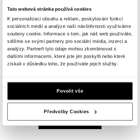
Tato webová stránka používá cookies
ALOve OC Olympia, Brno
U Dálnice 777, 664 42 Brno
K personalizaci obsahu a reklam, poskytování funkcí
tel.: +420604389337
sociálních médií a analýze naší návštěvnosti využíváme
dnes otevřeno od 10:00
soubory cookie. Informace o tom, jak náš web používáte,
sdílíme se svými partnery pro sociální média, inzerci a
ALOve Westfield Černý most, Praha 9
analýzy. Partneři tyto údaje mohou zkombinovat s
dalšími informacemi, které jste jim poskytli nebo které
Chlumecká 765/6, 198 19 Praha 9
tel.: +420735703904
získali v důsledku toho, že používáte jejich služby.
dnes otevřeno od 09:00
ALOve Westfield, Praha 4 - Chodov
Povolit vše
Roztylská 2321/19, 148 00 Praha 4 - Chodov
tel.: +420730524389
dnes otevřeno od 09:00
Předvolby Cookies
ZOBRAZIT VŠECHNY BUTIKY
ALOve OC Aupark, Bratislava
Einsteinova 3541/18, 851 01 Bratislava
tel.: +421917090556