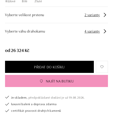
Růžové
Bílé
Žluté
Vyberte velikost prstenu
2 varianty
Vyberte váhu drahokamu
4 varianty
od 26 324 Kč
PŘIDAT DO KOŠÍKU
NAJÍT NA BUTIKU
Je skladem,
předpokládané dodání je už 19.08.2026.
luxusní balení a doprava zdarma
certifikát pravosti drahých kamenů