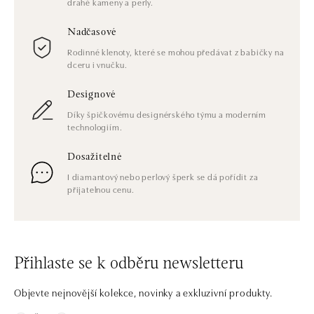
drahé kameny a perly.
Nadčasové
Rodinné klenoty, které se mohou předávat z babičky na
dceru i vnučku.
Designové
Díky špičkovému designérského týmu a moderním
technologiím.
Dosažitelné
I diamantový nebo perlový šperk se dá pořídit za
přijatelnou cenu.
Přihlaste se k odběru newsletteru
Objevte nejnovější kolekce, novinky a exkluzivní produkty.