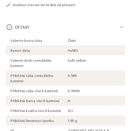
možnost vrácení do 14 dnů od převzetí
DETAILY
Vyberte barvu zlata
Žluté
Ryzost zlata
Au585
Vyberte druh centrálního
Safír yellow
kamene
Přibližná váha centrálního
0,580
kamene
Přibližná váha všech kamenů
0.11000
Přibližná barva všech kamenů
H
Přibližná kvalita všech kamenů
SI3
Přibližná hmotnost šperku
1.95 g
ID
224801251Z.SBZ.M70.A.B