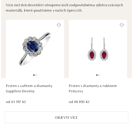
Pribinova 8, 811 09 Bratislava
Více než dvě desetiletí věnujeme úsilí zodpovědnému výběru vzácných
materiálů, které používáme v našich špercích.
tel.: +421917090467
dnes otevřeno od 10:00
HALADA OC Avion, Bratislava
Ivanská cesta 16, 821 04 Bratislava
tel.: +421 917 090 372
dnes otevřeno od 10:00
HALADA OC Eurovea, Bratislava
Pribinova 8, 811 09 Bratislava
tel.: +421 910 284 071
Prsten s safírem a diamanty
Prsten s diamanty a rubínem
dnes otevřeno od 10:00
Sapphire Destiny
Princess
od 43 197 Kč
od 48 893 Kč
OBJEVTE VÍCE