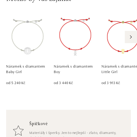
Náramek s diamantem
Náramek s diamantem
Náramek s diamant
Baby Girl
Boy
Little Girl
od 5 240 Kč
od 3 440 Kč
od 3 913 Kč
Špičkové
Materiály i šperky. Jen to nejlepší - zlato, diamanty,