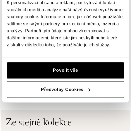
K personalizaci obsahu a reklam, poskytování funkcí
dnes otevřeno od 10:00
sociálních médií a analýze naší návštěvnosti využíváme
soubory cookie. Informace o tom, jak náš web používáte,
ALOve Westfield Černý most, Praha 9
sdílíme se svými partnery pro sociální média, inzerci a
Chlumecká 765/6, 198 19 Praha 9
analýzy. Partneři tyto údaje mohou zkombinovat s
tel.: +420735703904
dalšími informacemi, které jste jim poskytli nebo které
dnes otevřeno od 09:00
získali v důsledku toho, že používáte jejich služby.
ALOve Westfield, Praha 4 - Chodov
Roztylská 2321/19, 148 00 Praha 4 - Chodov
tel.: +420730524389
Povolit vše
dnes otevřeno od 09:00
Předvolby Cookies
ZOBRAZIT VŠECHNY BUTIKY
ALOve OC Aupark, Bratislava
Einsteinova 3541/18, 851 01 Bratislava
tel.: +421917090556
dnes otevřeno od 10:00
Ze stejné kolekce
ALOve OC Eurovea, Bratislava