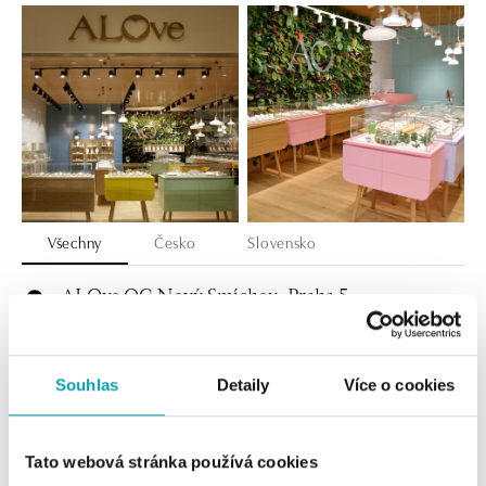
Všechny
Česko
Slovensko
ALOve OC Nový Smíchov, Praha 5
Plzeňská 8, 150 00 Praha 5 - Anděl
tel.: +420736509250
dnes otevřeno od 09:00
Souhlas
Detaily
Více o cookies
ALOve OC Olympia, Brno
U Dálnice 777, 664 42 Brno
Tato webová stránka používá cookies
tel.: +420604389337