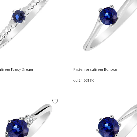
safírem Fancy Dream
Prsten se safírem Bonbon
č
od 24 031 Kč