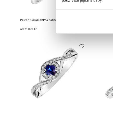
používáte jejich služby.
Prsten s diamanty a safírem Princess
Prsten s di
od 21 020 Kč
od 23 606 