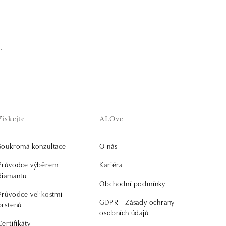
.
Získejte
ALOve
Soukromá konzultace
O nás
Průvodce výběrem
Kariéra
diamantu
Obchodní podmínky
Průvodce velikostmi
GDPR - Zásady ochrany
prstenů
osobních údajů
Certifikáty