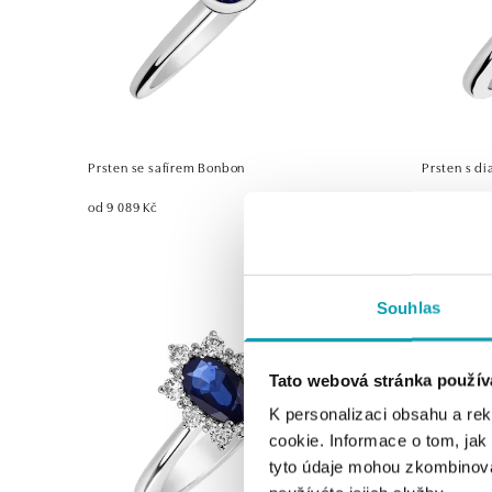
Prsten se safírem Bonbon
Prsten s di
od 9 089 Kč
od 37 401 K
Souhlas
Tato webová stránka použív
K personalizaci obsahu a re
cookie. Informace o tom, jak
tyto údaje mohou zkombinovat