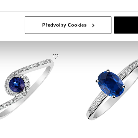
amanty a safírem Princess
Prsten s diamanty a safírem Glamour
Předvolby Cookies
Kč
od 54 416 Kč