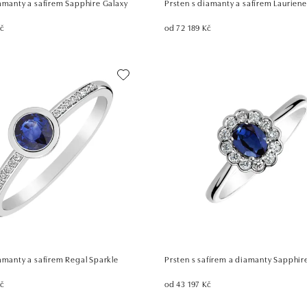
iamanty a safírem Sapphire Galaxy
Prsten s diamanty a safírem Lauriene
Kč
od 72 189 Kč
amanty a safírem Regal Sparkle
Prsten s safírem a diamanty Sapphir
Kč
od 43 197 Kč