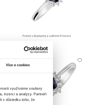
Prsten s diamanty a safírem Princess
od 22 078 Kč
Více o cookies
ěvnosti využíváme soubory
, inzerci a analýzy. Partneři
li v důsledku toho, že