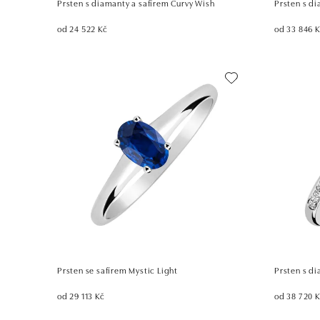
Prsten s diamanty a safírem Curvy Wish
Prsten s d
od 24 522 Kč
od 33 846 
Prsten se safírem Mystic Light
Prsten s di
od 29 113 Kč
od 38 720 