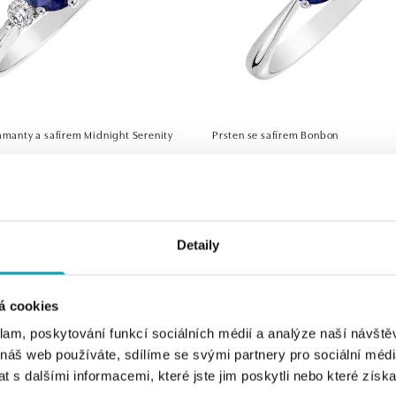
amanty a safírem Midnight Serenity
Prsten se safírem Bonbon
č
od 40 680 Kč
Detaily
á cookies
klam, poskytování funkcí sociálních médií a analýze naší návšt
 náš web používáte, sdílíme se svými partnery pro sociální média
 s dalšími informacemi, které jste jim poskytli nebo které získa