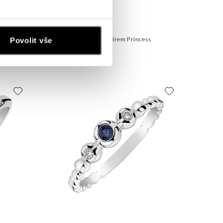
 Princess
Prsten s diamanty a safírem Princess
Povolit vše
od 26 846 Kč