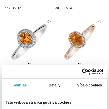
od 26 021 Kč
od 27 327 Kč
Prsten se safírem a diamanty
Prsten s diamanty a safírem
Princess
Princess
Souhlas
Detaily
Více o cookies
od 32 202 Kč
od 33 859 Kč
Tato webová stránka používá cookies