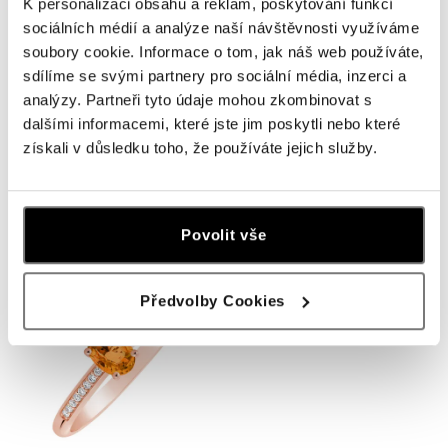
K personalizaci obsahu a reklam, poskytování funkcí
sociálních médií a analýze naší návštěvnosti využíváme
soubory cookie. Informace o tom, jak náš web používáte,
sdílíme se svými partnery pro sociální média, inzerci a
analýzy. Partneři tyto údaje mohou zkombinovat s
dalšími informacemi, které jste jim poskytli nebo které
získali v důsledku toho, že používáte jejich služby.
Prsten se safírem a diamanty
Prsten s diamanty a safírem
Princess
Sapphire Princess
od 22 655 Kč
od 21 524 Kč
Povolit vše
Předvolby Cookies