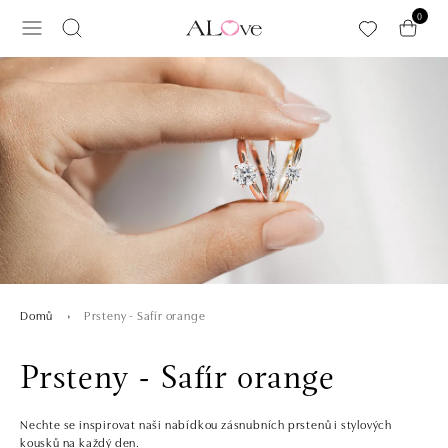
Přeskočit na hlavní obsah
0
Prsteny - Safír orange
Domů
Prsteny - Safír orange
Nechte se inspirovat naši nabídkou zásnubních prstenů i stylových
kousků na každý den.