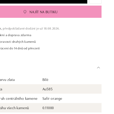
NAJÍT NA BUTIKU
m,
předpokládané dodání je už 18.08.2026.
alení a doprava zdarma
t pravosti drahých kamenů
rácení do 14 dnů od převzetí
rvu zlata
Bílé
ta
Au585
ruh centrálního kamene
Safír orange
 váha všech kamenů
0.11000