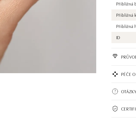
Přibližná
Přibližná 
Přibližná
ID
PRŮVO
PÉČE O
OTÁZKY
CERTIF