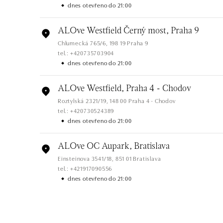
dnes otevřeno do 21:00
ALOve Westfield Černý most, Praha 9
Chlumecká 765/6, 198 19 Praha 9
tel.: +420735703904
dnes otevřeno do 21:00
ALOve Westfield, Praha 4 - Chodov
Roztylská 2321/19, 148 00 Praha 4 - Chodov
tel.: +420730524389
dnes otevřeno do 21:00
ALOve OC Aupark, Bratislava
Einsteinova 3541/18, 851 01 Bratislava
tel.: +421917090556
dnes otevřeno do 21:00
ALOve OC Eurovea, Bratislava
Pribinova 8, 811 09 Bratislava