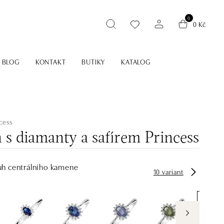
0
0 Kč
BLOG
KONTAKT
BUTIKY
KATALOG
cess
 s diamanty a safírem Princess
uh centrálního kamene
10 variant