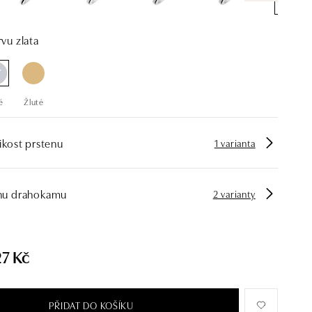
vu zlata
é
Žluté
ikost prstenu
1 varianta
hu drahokamu
2 varianty
27 Kč
PŘIDAT DO KOŠÍKU