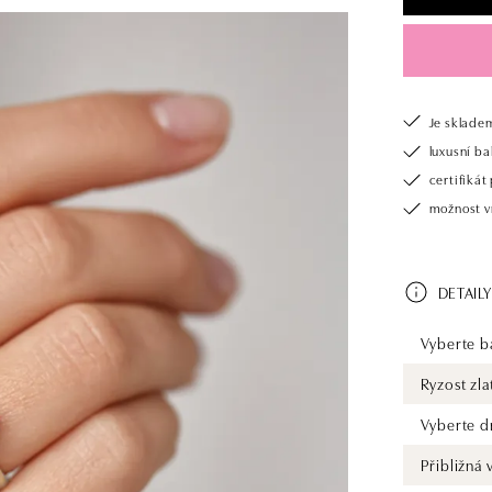
Je sklade
luxusní b
certifiká
možnost v
DETAILY
Vyberte ba
Ryzost zla
Vyberte d
Přibližná