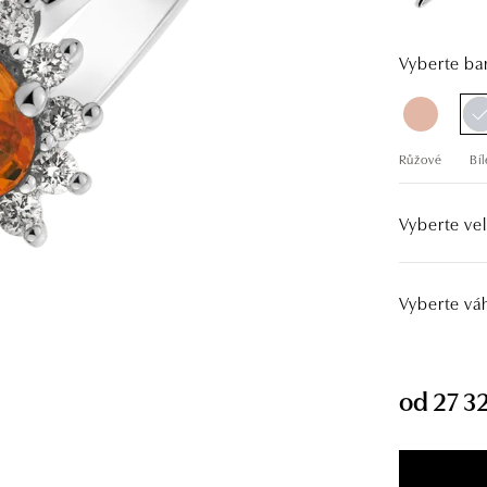
Vyberte bar
Růžové
Bíl
Vyberte vel
Vyberte vá
od 27 3