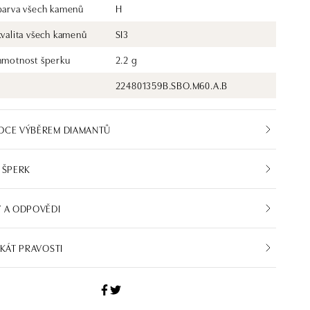
 barva všech kamenů
H
kvalita všech kamenů
SI3
 hmotnost šperku
2.2 g
224801359B.SBO.M60.A.B
DCE VÝBĚREM DIAMANTŮ
 ŠPERK
 A ODPOVĚDI
IKÁT PRAVOSTI