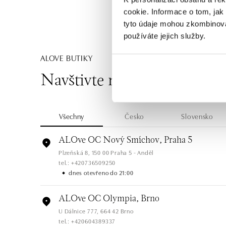
cookie. Informace o tom, jak
tyto údaje mohou zkombinovat
používáte jejich služby.
ALOVE BUTIKY
Navštivte naše butiky
Všechny
Česko
Slovensko
ALOve OC Nový Smíchov, Praha 5
Plzeňská 8, 150 00 Praha 5 - Anděl
tel.: +420736509250
dnes otevřeno do 21:00
ALOve OC Olympia, Brno
U Dálnice 777, 664 42 Brno
tel.: +420604389337