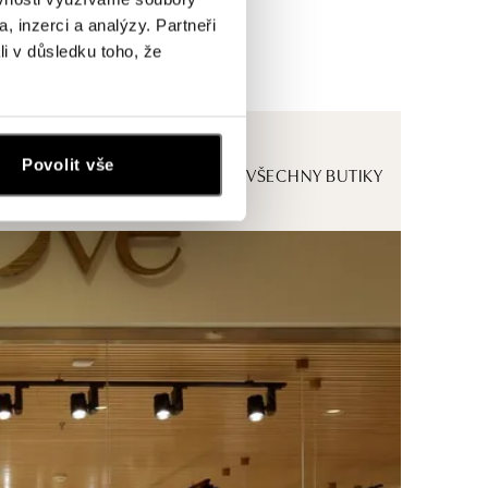
, inzerci a analýzy. Partneři
li v důsledku toho, že
Povolit vše
ZOBRAZIT VŠECHNY BUTIKY