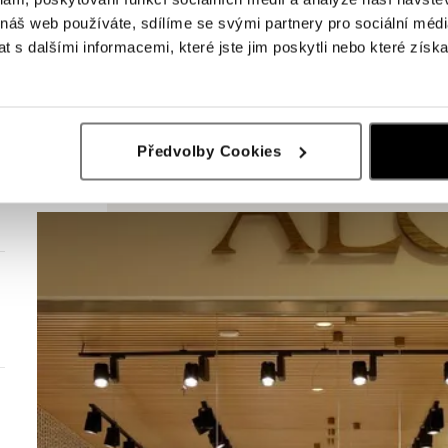
 náš web používáte, sdílíme se svými partnery pro sociální média
 s dalšími informacemi, které jste jim poskytli nebo které získa
Předvolby Cookies