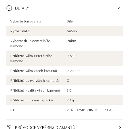
DETAILY
Vyberte barvu zlata
Bílé
Ryzost zlata
Au585
Vyberte druh centrálního
Rubín
kamene
Přibližná váha centrálního
0,530
kamene
Přibližná váha všech kamenů
0.26000
Přibližná barva všech kamenů
G
Přibližná kvalita všech kamenů
SI3
Přibližná hmotnost šperku
2.1 g
ID
234801251B.RBN.M50.PAT.A.B
PRŮVODCE VÝBĚREM DIAMANTŮ