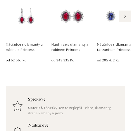
Náušnice s diamanty a
Náušnice s diamanty a
Náušnice s diamanty
rubínem Princess
rubínem Princess
tanzanitem Princess
od 62 568 Kč
od 343 335 Kč
od 205 432 Kč
Špičkové
Materiály i šperky. Jen to nejlepší - zlato, diamanty,
drahé kameny a perly.
Nadčasové