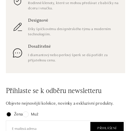
Rodinné klenoty, které se mohou předávat z babičky na
dceru i vnučku.
Designové
Díky špičkovému designérského týmu a moderním
technologiím.
Dosažitelné
I diamantový nebo perlový šperk se dá pořídit za
přijatelnou cenu.
Přihlaste se k odběru newsletteru
Objevte nejnovější kolekce, novinky a exkluzivní produkty.
Žena
Muž
PŘIHLÁŠENÍ