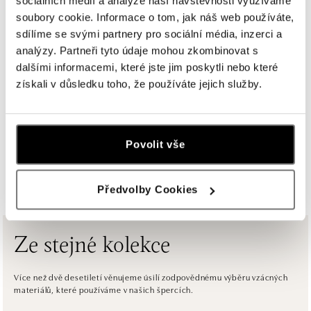
sociálních médií a analýze naší návštěvnosti využíváme
ALOve Westfield Černý most, Praha 9
soubory cookie. Informace o tom, jak náš web používáte,
Chlumecká 765/6, 198 19 Praha 9
sdílíme se svými partnery pro sociální média, inzerci a
tel.: +420735703904
dnes otevřeno od 09:00
analýzy. Partneři tyto údaje mohou zkombinovat s
dalšími informacemi, které jste jim poskytli nebo které
získali v důsledku toho, že používáte jejich služby.
ALOve Westfield, Praha 4 - Chodov
Roztylská 2321/19, 148 00 Praha 4 - Chodov
tel.: +420730524389
dnes otevřeno od 09:00
Povolit vše
ZOBRAZIT VŠECHNY BUTIKY
ALOve OC Aupark, Bratislava
Předvolby Cookies
Einsteinova 3541/18, 851 01 Bratislava
tel.: +421917090556
dnes otevřeno od 10:00
Ze stejné kolekce
ALOve OC Eurovea, Bratislava
Pribinova 8, 811 09 Bratislava
Více než dvě desetiletí věnujeme úsilí zodpovědnému výběru vzácných
materiálů, které používáme v našich špercích.
tel.: +421917090467
dnes otevřeno od 10:00