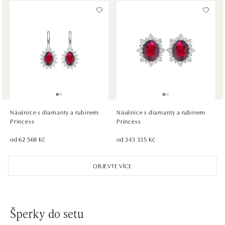
HALADA OC Avion, Bratislava
Ivanská cesta 16, 821 04 Bratislava
tel.: +421 917 090 372
dnes otevřeno od 10:00
HALADA OC Eurovea, Bratislava
Pribinova 8, 811 09 Bratislava
tel.: +421 910 284 071
Náušnice s diamanty a rubínem
Náušnice s diamanty a rubínem
dnes otevřeno od 10:00
Princess
Princess
od 62 568 Kč
od 343 335 Kč
OBJEVTE VÍCE
Šperky do setu