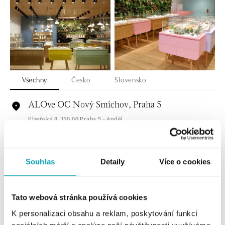
Všechny
Česko
Slovensko
ALOve OC Nový Smíchov, Praha 5
Plzeňská 8, 150 00 Praha 5 - Anděl
tel.: +420736509250
dnes otevřeno od 09:00
Souhlas
Detaily
Více o cookies
ALOve OC Olympia, Brno
U Dálnice 777, 664 42 Brno
tel.: +420604389337
Tato webová stránka používá cookies
dnes otevřeno od 10:00
K personalizaci obsahu a reklam, poskytování funkcí