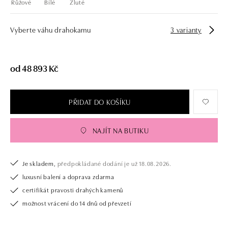
Růžové
Bílé
Žluté
Vyberte váhu drahokamu
3 varianty
od 48 893 Kč
PŘIDAT DO KOŠÍKU
NAJÍT NA BUTIKU
Je skladem,
předpokládané dodání je už 18.08.2026.
luxusní balení a doprava zdarma
certifikát pravosti drahých kamenů
možnost vrácení do 14 dnů od převzetí