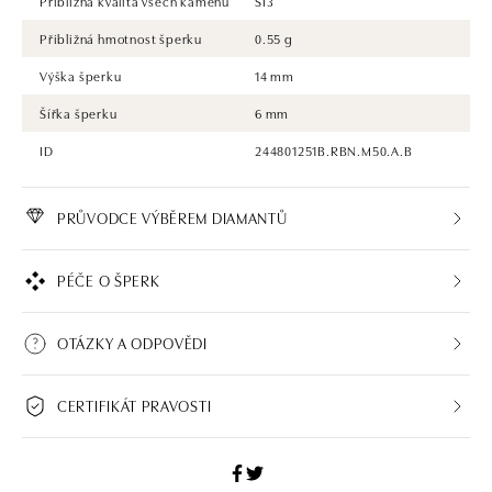
Přibližná kvalita všech kamenů
SI3
Přibližná hmotnost šperku
0.55 g
Výška šperku
14 mm
Šířka šperku
6 mm
ID
244801251B.RBN.M50.A.B
PRŮVODCE VÝBĚREM DIAMANTŮ
PÉČE O ŠPERK
OTÁZKY A ODPOVĚDI
CERTIFIKÁT PRAVOSTI