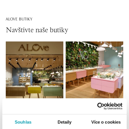
ALOVE BUTIKY
Navštivte naše butiky
Všechny
Česko
Slovensko
ALOve OC Nový Smíchov, Praha 5
Souhlas
Detaily
Více o cookies
Plzeňská 8, 150 00 Praha 5 - Anděl