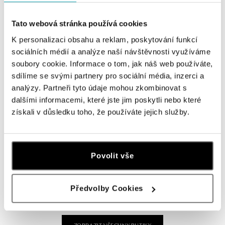
tel.: +420736509250
dnes otevřeno od 09:00
Tato webová stránka používá cookies
K personalizaci obsahu a reklam, poskytování funkcí
ALOve OC Olympia, Brno
sociálních médií a analýze naší návštěvnosti využíváme
U Dálnice 777, 664 42 Brno
soubory cookie. Informace o tom, jak náš web používáte,
tel.: +420604389337
sdílíme se svými partnery pro sociální média, inzerci a
dnes otevřeno od 10:00
analýzy. Partneři tyto údaje mohou zkombinovat s
dalšími informacemi, které jste jim poskytli nebo které
ALOve Westfield Černý most, Praha 9
získali v důsledku toho, že používáte jejich služby.
Chlumecká 765/6, 198 19 Praha 9
tel.: +420735703904
dnes otevřeno od 09:00
Povolit vše
ALOve Westfield, Praha 4 - Chodov
Roztylská 2321/19, 148 00 Praha 4 - Chodov
Předvolby Cookies
tel.: +420730524389
dnes otevřeno od 09:00
ZOBRAZIT VŠECHNY BUTIKY