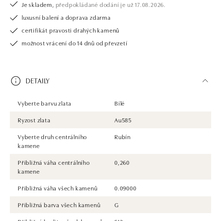
Je skladem,
předpokládané dodání je už 17.08.2026.
luxusní balení a doprava zdarma
certifikát pravosti drahých kamenů
možnost vrácení do 14 dnů od převzetí
DETAILY
Vyberte barvu zlata
Bílé
Ryzost zlata
Au585
Vyberte druh centrálního
Rubín
kamene
Přibližná váha centrálního
0,260
kamene
Přibližná váha všech kamenů
0.09000
Přibližná barva všech kamenů
G