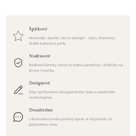
Špičkové
Materiály i šperky. Jen to nejlepší - zlato, diamanty,
drahé kameny a perly.
Nadčasové
Rodinné klenoty, které se mohou předávat z babičky na
dceru i vnučku.
Designové
Díky špičkovému designérského týmu a moderním
technologiím.
Dosažitelné
I diamantový nebo perlový šperk se dá pořídit za
přijatelnou cenu.