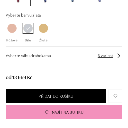
Vyberte barvu zlata
Růžové
Bílé
Žluté
Vyberte váhu drahokamu
6 variant
od 13 669 Kč
PŘIDAT DO KOŠÍKU
NAJÍT NA BUTIKU