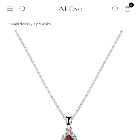
Přeskočit na hlavní obsah
0
Náhrdelníky a přívěsky