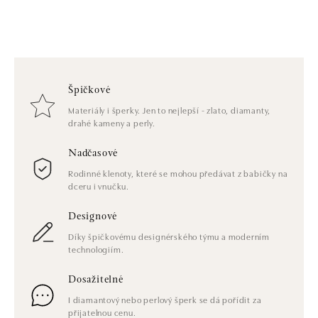
Špičkové
Materiály i šperky. Jen to nejlepší - zlato, diamanty,
drahé kameny a perly.
Nadčasové
Rodinné klenoty, které se mohou předávat z babičky na
dceru i vnučku.
Designové
Díky špičkovému designérského týmu a moderním
technologiím.
Dosažitelné
I diamantový nebo perlový šperk se dá pořídit za
přijatelnou cenu.