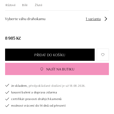
Růžové
Bílé
Žluté
Vyberte váhu drahokamu
1 varianta
8 985 Kč
PŘIDAT DO KOŠÍKU
NAJÍT NA BUTIKU
Je skladem,
předpokládané dodání je už 18.08.2026.
luxusní balení a doprava zdarma
certifikát pravosti drahých kamenů
možnost vrácení do 14 dnů od převzetí