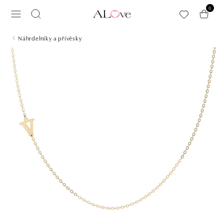
Přeskočit na hlavní obsah
0
Náhrdelníky a přívěsky