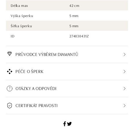
Délka max
42 cm
Výška šperku
5 mm
Šířka šperku
5 mm
ID
274030431Z
PRŮVODCE VÝBĚREM DIAMANTŮ
PÉČE O ŠPERK
OTÁZKY A ODPOVĚDI
CERTIFIKÁT PRAVOSTI