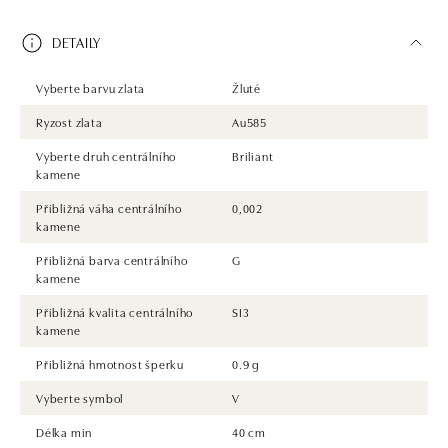
DETAILY
Vyberte barvu zlata
Žluté
Ryzost zlata
Au585
Vyberte druh centrálního
Briliant
kamene
Přibližná váha centrálního
0,002
kamene
Přibližná barva centrálního
G
kamene
Přibližná kvalita centrálního
SI3
kamene
Přibližná hmotnost šperku
0.9 g
Vyberte symbol
V
Délka min
40 cm