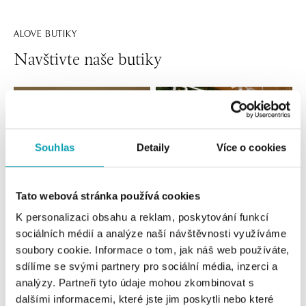
ALOVE BUTIKY
Navštivte naše butiky
Souhlas
Detaily
Více o cookies
Tato webová stránka používá cookies
K personalizaci obsahu a reklam, poskytování funkcí
sociálních médií a analýze naší návštěvnosti využíváme
Všechny
Česko
Slovensko
soubory cookie. Informace o tom, jak náš web používáte,
sdílíme se svými partnery pro sociální média, inzerci a
ALOve OC Nový Smíchov, Praha 5
analýzy. Partneři tyto údaje mohou zkombinovat s
Plzeňská 8, 150 00 Praha 5 - Anděl
dalšími informacemi, které jste jim poskytli nebo které
tel.: +420736509250