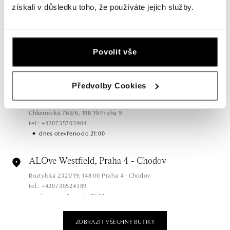
získali v důsledku toho, že používáte jejich služby.
dnes otevřeno do 21:00
ALOve OC Olympia, Brno
U Dálnice 777, 664 42 Brno
Povolit vše
tel.: +420604389337
dnes otevřeno do 21:00
Předvolby Cookies
ALOve Westfield Černý most, Praha 9
Chlumecká 765/6, 198 19 Praha 9
tel.: +420735703904
dnes otevřeno do 21:00
ALOve Westfield, Praha 4 - Chodov
Roztylská 2321/19, 148 00 Praha 4 - Chodov
tel.: +420730524389
dnes otevřeno do 21:00
ZOBRAZIT VŠECHNY BUTIKY
ALOve OC Aupark, Bratislava