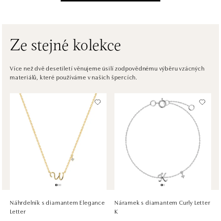
Einsteinova 3541/18, 851 01 Bratislava
tel.: +421917090556
dnes otevřeno do 21:00
Ze stejné kolekce
ALOve OC Eurovea, Bratislava
Pribinova 8, 811 09 Bratislava
Více než dvě desetiletí věnujeme úsilí zodpovědnému výběru vzácných
materiálů, které používáme v našich špercích.
tel.: +421917090467
dnes otevřeno do 21:00
HALADA OC Avion, Bratislava
Ivanská cesta 16, 821 04 Bratislava
tel.: +421 917 090 372
dnes otevřeno do 21:00
HALADA OC Eurovea, Bratislava
Pribinova 8, 811 09 Bratislava
tel.: +421 910 284 071
Náhrdelník s diamantem Elegance
Náramek s diamantem Curly Letter
dnes otevřeno do 21:00
Letter
K