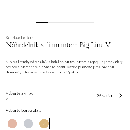
Kolekce Letters
Náhrdelník s diamantem Big Line V
Minimalistický náhrdelník z kolekce ALOve Letters propojuje jemný zlatý
řetízek s písmenem dle vašeho přání. Každé písmeno jsme ozdobili
diamanty, aby se vám na krku krásně třpytila.
Vyberte symbol
26 variant
V
Vyberte barvu zlata