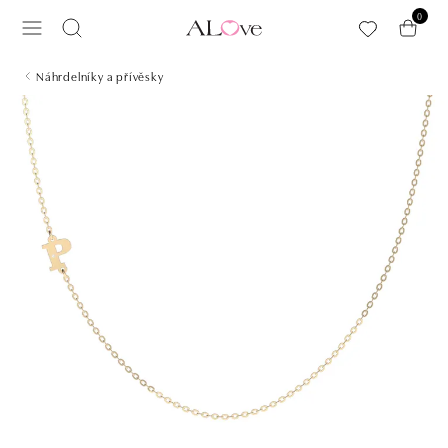
Přeskočit na hlavní obsah
0
Náhrdelníky a přívěsky