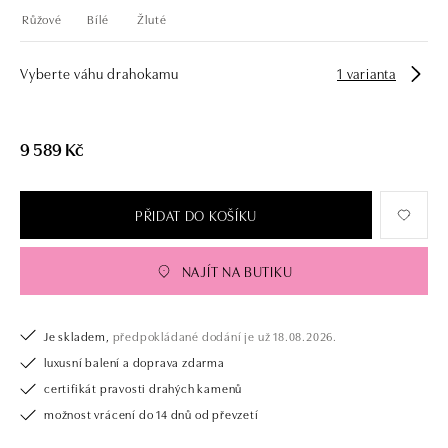
Růžové
Bílé
Žluté
Vyberte váhu drahokamu
1 varianta
9 589 Kč
PŘIDAT DO KOŠÍKU
NAJÍT NA BUTIKU
Je skladem,
předpokládané dodání je už 18.08.2026.
luxusní balení a doprava zdarma
certifikát pravosti drahých kamenů
možnost vrácení do 14 dnů od převzetí