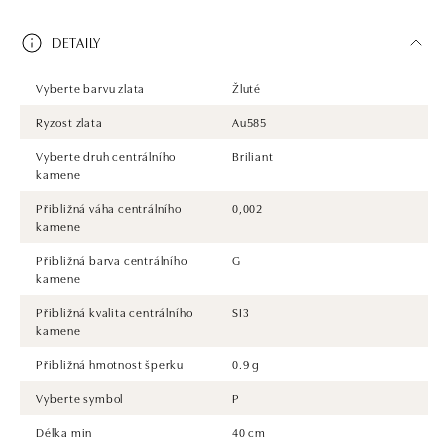
DETAILY
Vyberte barvu zlata
Žluté
Ryzost zlata
Au585
Vyberte druh centrálního
Briliant
kamene
Přibližná váha centrálního
0,002
kamene
Přibližná barva centrálního
G
kamene
Přibližná kvalita centrálního
SI3
kamene
Přibližná hmotnost šperku
0.9 g
Vyberte symbol
P
Délka min
40 cm