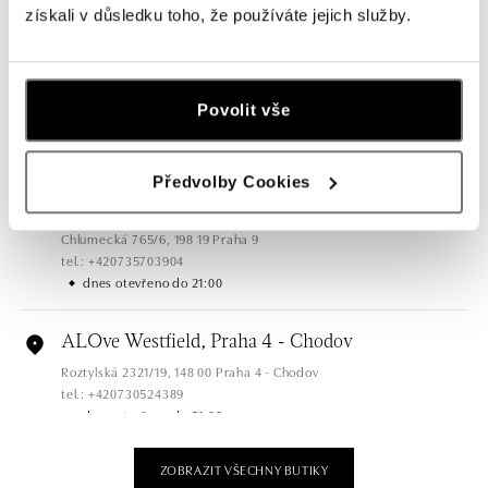
získali v důsledku toho, že používáte jejich služby.
dnes otevřeno do 21:00
ALOve OC Olympia, Brno
U Dálnice 777, 664 42 Brno
Povolit vše
tel.: +420604389337
dnes otevřeno do 21:00
Předvolby Cookies
ALOve Westfield Černý most, Praha 9
Chlumecká 765/6, 198 19 Praha 9
tel.: +420735703904
dnes otevřeno do 21:00
ALOve Westfield, Praha 4 - Chodov
Roztylská 2321/19, 148 00 Praha 4 - Chodov
tel.: +420730524389
dnes otevřeno do 21:00
ZOBRAZIT VŠECHNY BUTIKY
ALOve OC Aupark, Bratislava