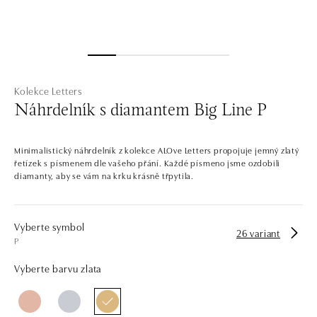
Kolekce Letters
Náhrdelník s diamantem Big Line P
Minimalistický náhrdelník z kolekce ALOve Letters propojuje jemný zlatý
řetízek s písmenem dle vašeho přání. Každé písmeno jsme ozdobili
diamanty, aby se vám na krku krásně třpytila.
Vyberte symbol
26 variant
P
Vyberte barvu zlata