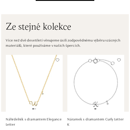
Einsteinova 3541/18, 851 01 Bratislava
tel.: +421917090556
dnes otevřeno do 21:00
Ze stejné kolekce
ALOve OC Eurovea, Bratislava
Pribinova 8, 811 09 Bratislava
Více než dvě desetiletí věnujeme úsilí zodpovědnému výběru vzácných
materiálů, které používáme v našich špercích.
tel.: +421917090467
dnes otevřeno do 21:00
HALADA OC Avion, Bratislava
Ivanská cesta 16, 821 04 Bratislava
tel.: +421 917 090 372
dnes otevřeno do 21:00
HALADA OC Eurovea, Bratislava
Pribinova 8, 811 09 Bratislava
tel.: +421 910 284 071
Náhrdelník s diamantem Elegance
Náramek s diamantem Curly Letter
dnes otevřeno do 21:00
Letter
K