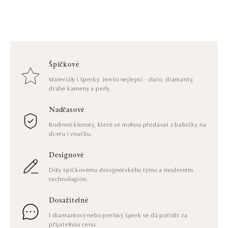
Špičkové
Materiály i šperky. Jen to nejlepší - zlato, diamanty,
drahé kameny a perly.
Nadčasové
Rodinné klenoty, které se mohou předávat z babičky na
dceru i vnučku.
Designové
Díky špičkovému designérského týmu a moderním
technologiím.
Dosažitelné
I diamantový nebo perlový šperk se dá pořídit za
přijatelnou cenu.