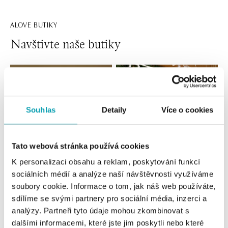
ALOVE BUTIKY
Navštivte naše butiky
Souhlas
Detaily
Více o cookies
Tato webová stránka používá cookies
K personalizaci obsahu a reklam, poskytování funkcí
sociálních médií a analýze naší návštěvnosti využíváme
Všechny
Česko
Slovensko
soubory cookie. Informace o tom, jak náš web používáte,
sdílíme se svými partnery pro sociální média, inzerci a
ALOve OC Nový Smíchov, Praha 5
analýzy. Partneři tyto údaje mohou zkombinovat s
Plzeňská 8, 150 00 Praha 5 - Anděl
dalšími informacemi, které jste jim poskytli nebo které
tel.: +420736509250