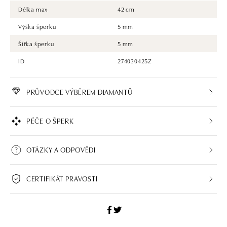
Délka max
42 cm
Výška šperku
5 mm
Šířka šperku
5 mm
ID
274030425Z
PRŮVODCE VÝBĚREM DIAMANTŮ
PÉČE O ŠPERK
OTÁZKY A ODPOVĚDI
CERTIFIKÁT PRAVOSTI