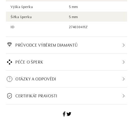
Výška šperku
5 mm
Šířka šperku
5 mm
ID
274030411Z
PRŮVODCE VÝBĚREM DIAMANTŮ
PÉČE O ŠPERK
OTÁZKY A ODPOVĚDI
CERTIFIKÁT PRAVOSTI