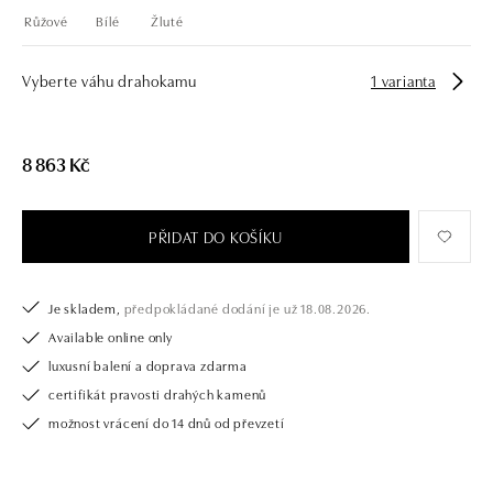
Růžové
Bílé
Žluté
Vyberte váhu drahokamu
1 varianta
8 863 Kč
PŘIDAT DO KOŠÍKU
Je skladem,
předpokládané dodání je už 18.08.2026.
Available online only
luxusní balení a doprava zdarma
certifikát pravosti drahých kamenů
možnost vrácení do 14 dnů od převzetí