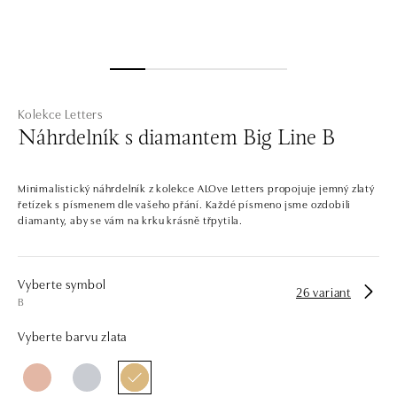
Kolekce Letters
Náhrdelník s diamantem Big Line B
Minimalistický náhrdelník z kolekce ALOve Letters propojuje jemný zlatý
řetízek s písmenem dle vašeho přání. Každé písmeno jsme ozdobili
diamanty, aby se vám na krku krásně třpytila.
Vyberte symbol
26 variant
B
Vyberte barvu zlata