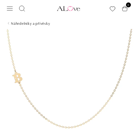
Přeskočit na hlavní obsah
0
Náhrdelníky a přívěsky