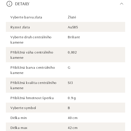
DETAILY
Vyberte barvu zlata
Žluté
Ryzost zlata
Au585
Vyberte druh centrálního
Briliant
kamene
Přibližná váha centrálního
0,002
kamene
Přibližná barva centrálního
G
kamene
Přibližná kvalita centrálního
SI3
kamene
Přibližná hmotnost šperku
0.9 g
Vyberte symbol
B
Délka min
40 cm
Délka max
42 cm