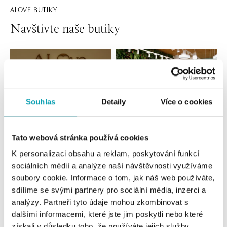
ALOVE BUTIKY
Navštivte naše butiky
Souhlas
Detaily
Více o cookies
Tato webová stránka používá cookies
K personalizaci obsahu a reklam, poskytování funkcí
Všechny
Česko
Slovensko
sociálních médií a analýze naší návštěvnosti využíváme
soubory cookie. Informace o tom, jak náš web používáte,
ALOve OC Nový Smíchov, Praha 5
sdílíme se svými partnery pro sociální média, inzerci a
Plzeňská 8, 150 00 Praha 5 - Anděl
analýzy. Partneři tyto údaje mohou zkombinovat s
tel.: +420736509250
dalšími informacemi, které jste jim poskytli nebo které
dnes otevřeno od 09:00
získali v důsledku toho, že používáte jejich služby.