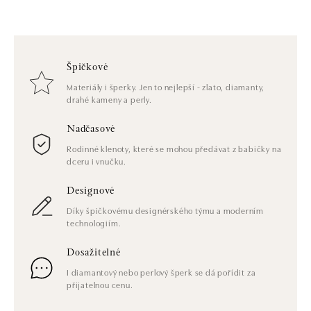
Špičkové
Materiály i šperky. Jen to nejlepší - zlato, diamanty,
drahé kameny a perly.
Nadčasové
Rodinné klenoty, které se mohou předávat z babičky na
dceru i vnučku.
Designové
Díky špičkovému designérského týmu a moderním
technologiím.
Dosažitelné
I diamantový nebo perlový šperk se dá pořídit za
přijatelnou cenu.