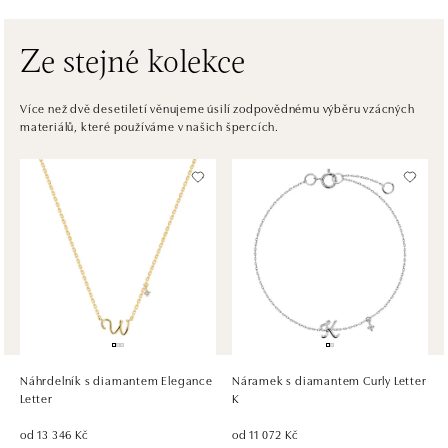
tel.: +421917090556
dnes otevřeno od 10:00
Ze stejné kolekce
ALOve OC Eurovea, Bratislava
Pribinova 8, 811 09 Bratislava
Více než dvě desetiletí věnujeme úsilí zodpovědnému výběru vzácných
materiálů, které používáme v našich špercích.
tel.: +421917090467
dnes otevřeno od 10:00
HALADA OC Avion, Bratislava
Ivanská cesta 16, 821 04 Bratislava
tel.: +421 917 090 372
dnes otevřeno od 10:00
HALADA OC Eurovea, Bratislava
Pribinova 8, 811 09 Bratislava
tel.: +421 910 284 071
Náhrdelník s diamantem Elegance
Náramek s diamantem Curly Letter
dnes otevřeno od 10:00
Letter
K
od 13 346 Kč
od 11 072 Kč