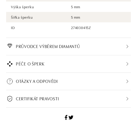
Výška šperku
5 mm
Šířka šperku
5 mm
ID
274030415Z
PRŮVODCE VÝBĚREM DIAMANTŮ
PÉČE O ŠPERK
OTÁZKY A ODPOVĚDI
CERTIFIKÁT PRAVOSTI