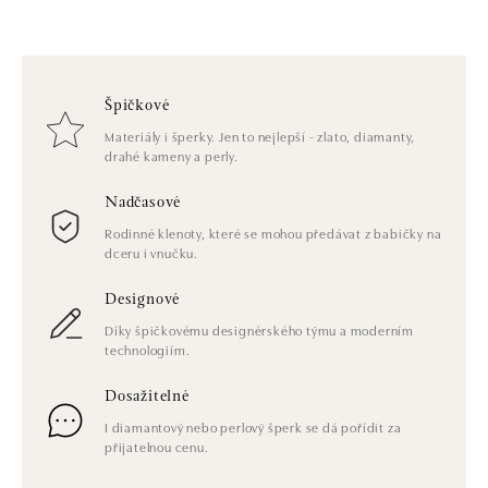
Špičkové
Materiály i šperky. Jen to nejlepší - zlato, diamanty,
drahé kameny a perly.
Nadčasové
Rodinné klenoty, které se mohou předávat z babičky na
dceru i vnučku.
Designové
Díky špičkovému designérského týmu a moderním
technologiím.
Dosažitelné
I diamantový nebo perlový šperk se dá pořídit za
přijatelnou cenu.