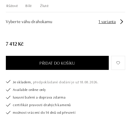
Růžové
Bílé
Žluté
Vyberte váhu drahokamu
1 varianta
7 412 Kč
PŘIDAT DO KOŠÍKU
Je skladem,
předpokládané dodání je už 18.08.2026.
Available online only
luxusní balení a doprava zdarma
certifikát pravosti drahých kamenů
možnost vrácení do 14 dnů od převzetí