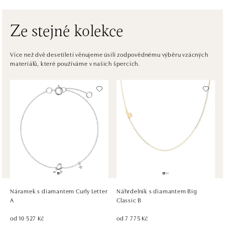
tel.: +421917090556
dnes otevřeno od 09:00
Ze stejné kolekce
ALOve OC Eurovea, Bratislava
Pribinova 8, 811 09 Bratislava
Více než dvě desetiletí věnujeme úsilí zodpovědnému výběru vzácných
materiálů, které používáme v našich špercích.
tel.: +421917090467
dnes otevřeno od 10:00
HALADA OC Avion, Bratislava
Ivanská cesta 16, 821 04 Bratislava
tel.: +421 917 090 372
dnes otevřeno od 09:00
HALADA OC Eurovea, Bratislava
Pribinova 8, 811 09 Bratislava
tel.: +421 910 284 071
Náramek s diamantem Curly Letter
Náhrdelník s diamantem Big
dnes otevřeno od 10:00
A
Classic B
od 10 527 Kč
od 7 775 Kč