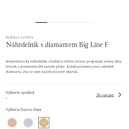
Kolekce Letters
Náhrdelník s diamantem Big Line F
Minimalistický náhrdelník z kolekce ALOve Letters propojuje jemný zlatý
řetízek s písmenem dle vašeho přání. Každé písmeno jsme ozdobili
diamanty, aby se vám na krku krásně třpytila.
Vyberte symbol
26 variant
F
Vyberte barvu zlata