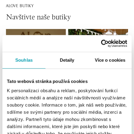
ALOVE BUTIKY
Navštivte naše butiky
Souhlas
Detaily
Více o cookies
Tato webová stránka používá cookies
K personalizaci obsahu a reklam, poskytování funkcí
Všechny
Česko
Slovensko
sociálních médií a analýze naší návštěvnosti využíváme
soubory cookie. Informace o tom, jak náš web používáte,
ALOve OC Nový Smíchov, Praha 5
sdílíme se svými partnery pro sociální média, inzerci a
Plzeňská 8, 150 00 Praha 5 - Anděl
analýzy. Partneři tyto údaje mohou zkombinovat s
tel.: +420736509250
dalšími informacemi, které jste jim poskytli nebo které
dnes otevřeno od 09:00
získali v důsledku toho, že používáte jejich služby.