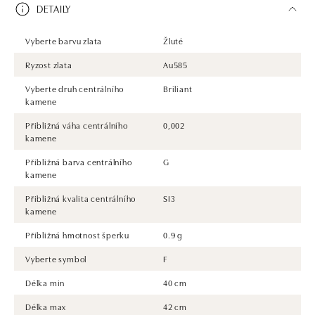
DETAILY
Vyberte barvu zlata
Žluté
Ryzost zlata
Au585
Vyberte druh centrálního
Briliant
kamene
Přibližná váha centrálního
0,002
kamene
Přibližná barva centrálního
G
kamene
Přibližná kvalita centrálního
SI3
kamene
Přibližná hmotnost šperku
0.9 g
Vyberte symbol
F
Délka min
40 cm
Délka max
42 cm