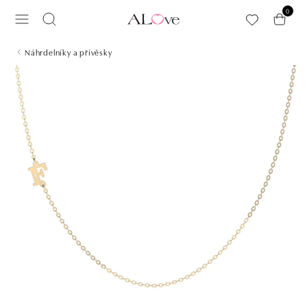
Přeskočit na hlavní obsah
0
Náhrdelníky a přívěsky