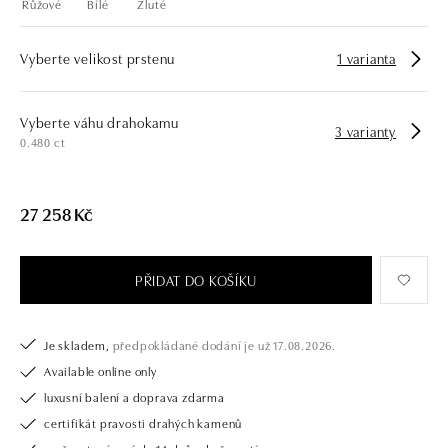
Růžové
Bílé
Žluté
Vyberte velikost prstenu
1 varianta
Vyberte váhu drahokamu
3 varianty
0.480 ct
27 258 Kč
PŘIDAT DO KOŠÍKU
Je skladem,
předpokládané dodání je už 17.08.2026.
Available online only
luxusní balení a doprava zdarma
certifikát pravosti drahých kamenů