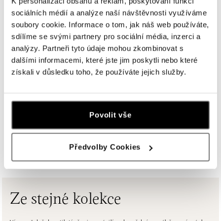
K personalizaci obsahu a reklam, poskytování funkcí
sociálních médií a analýze naší návštěvnosti využíváme
soubory cookie. Informace o tom, jak náš web používáte,
ALOve Westfield Černý most, Praha 9
sdílíme se svými partnery pro sociální média, inzerci a
Chlumecká 765/6, 198 19 Praha 9
analýzy. Partneři tyto údaje mohou zkombinovat s
tel.: +420735703904
dnes otevřeno do 21:00
dalšími informacemi, které jste jim poskytli nebo které
získali v důsledku toho, že používáte jejich služby.
ALOve Westfield, Praha 4 - Chodov
Roztylská 2321/19, 148 00 Praha 4 - Chodov
tel.: +420730524389
Povolit vše
dnes otevřeno do 21:00
ZOBRAZIT VŠECHNY BUTIKY
Předvolby Cookies
ALOve OC Aupark, Bratislava
Einsteinova 3541/18, 851 01 Bratislava
tel.: +421917090556
dnes otevřeno do 21:00
Ze stejné kolekce
ALOve OC Eurovea, Bratislava
Pribinova 8, 811 09 Bratislava