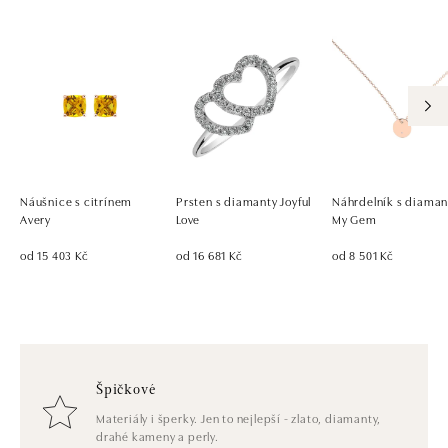
Náušnice s citrínem
Prsten s diamanty Joyful
Náhrdelník s diama
Avery
Love
My Gem
od 15 403 Kč
od 16 681 Kč
od 8 501 Kč
Špičkové
Materiály i šperky. Jen to nejlepší - zlato, diamanty,
drahé kameny a perly.