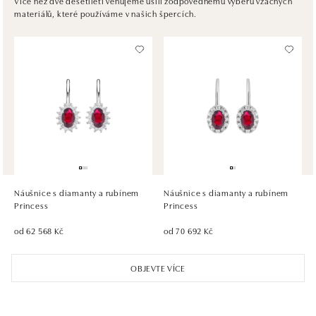
Více než dvě desetiletí věnujeme úsilí zodpovědnému výběru vzácných
materiálů, které používáme v našich špercích.
tel.: +421917090467
dnes otevřeno do 21:00
HALADA OC Avion, Bratislava
Ivanská cesta 16, 821 04 Bratislava
tel.: +421 917 090 372
dnes otevřeno do 21:00
HALADA OC Eurovea, Bratislava
Pribinova 8, 811 09 Bratislava
tel.: +421 910 284 071
Náušnice s diamanty a rubínem
Náušnice s diamanty a rubínem
dnes otevřeno do 21:00
Princess
Princess
od 62 568 Kč
od 70 692 Kč
OBJEVTE VÍCE