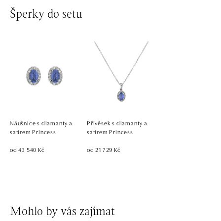
Šperky do setu
Náušnice s diamanty a
Přívěsek s diamanty a
safírem Princess
safírem Princess
od 43 540 Kč
od 21 729 Kč
Mohlo by vás zajímat