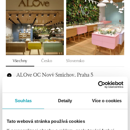
Všechny
Česko
Slovensko
ALOve OC Nový Smíchov, Praha 5
Plzeňská 8, 150 00 Praha 5 - Anděl
tel.: +420736509250
dnes otevřeno do 21:00
Souhlas
Detaily
Více o cookies
ALOve OC Olympia, Brno
U Dálnice 777, 664 42 Brno
Tato webová stránka používá cookies
tel.: +420604389337
dnes otevřeno do 21:00