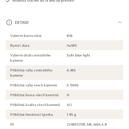
možnost vrácení do 14 dnů od převzetí
DETAILY
Vyberte barvu zlata
Bílé
Ryzost zlata
Au585
Vyberte druh centrálního
Safír blue light
kamene
Přibližná váha centrálního
0,480
kamene
Přibližná váha všech kamenů
0.11000
Přibližná barva všech kamenů
H
Přibližná kvalita všech kamenů
SI3
Přibližná hmotnost šperku
1.85 g
ID
224801251B.SBL.M60.A.B