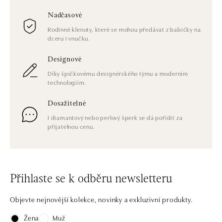
Nadčasové
Rodinné klenoty, které se mohou předávat z babičky na
dceru i vnučku.
Designové
Díky špičkovému designérského týmu a moderním
technologiím.
Dosažitelné
I diamantový nebo perlový šperk se dá pořídit za
přijatelnou cenu.
Přihlaste se k odběru newsletteru
Objevte nejnovější kolekce, novinky a exkluzivní produkty.
Žena
Muž