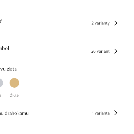
y
2 varianty
mbol
26 variant
vu zlata
é
Žluté
hu drahokamu
1 varianta