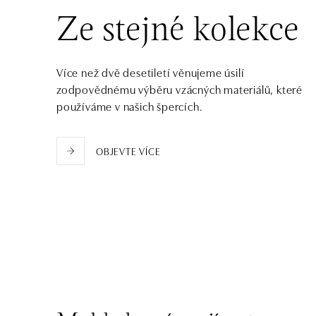
Ivanská cesta 16, 821 04 Bratislava
Ze stejné kolekce
tel.: +421 917 090 372
dnes otevřeno od 10:00
Více než dvě desetiletí věnujeme úsilí
HALADA OC Eurovea, Bratislava
zodpovědnému výběru vzácných materiálů, které
Pribinova 8, 811 09 Bratislava
používáme v našich špercích.
tel.: +421 910 284 071
dnes otevřeno od 10:00
OBJEVTE VÍCE