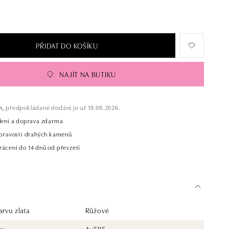
PŘIDAT DO KOŠÍKU
NAJÍT NA BUTIKU
m,
předpokládané dodání je už 18.08.2026.
alení a doprava zdarma
t pravosti drahých kamenů
rácení do 14 dnů od převzetí
rvu zlata
Růžové