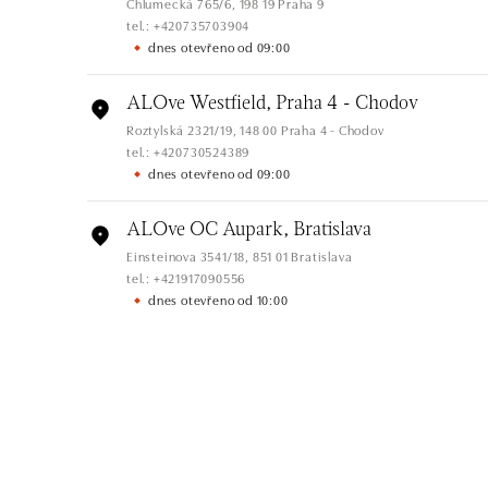
Chlumecká 765/6, 198 19 Praha 9
tel.: +420735703904
dnes otevřeno od 09:00
ALOve Westfield, Praha 4 - Chodov
Roztylská 2321/19, 148 00 Praha 4 - Chodov
tel.: +420730524389
dnes otevřeno od 09:00
ALOve OC Aupark, Bratislava
Einsteinova 3541/18, 851 01 Bratislava
tel.: +421917090556
dnes otevřeno od 10:00
ALOve OC Eurovea, Bratislava
Pribinova 8, 811 09 Bratislava
tel.: +421917090467
dnes otevřeno od 10:00
HALADA OC Avion, Bratislava