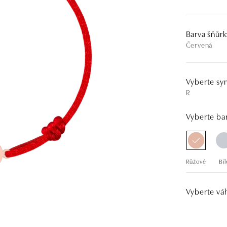
Barva šňůrk
Červená
Vyberte sy
R
Vyberte bar
Růžové
Bíl
Vyberte vá