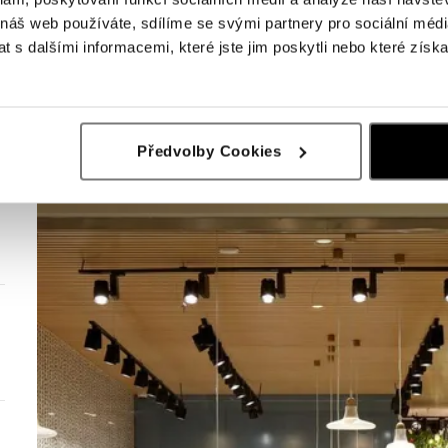
 náš web používáte, sdílíme se svými partnery pro sociální média
 s dalšími informacemi, které jste jim poskytli nebo které získa
Předvolby Cookies