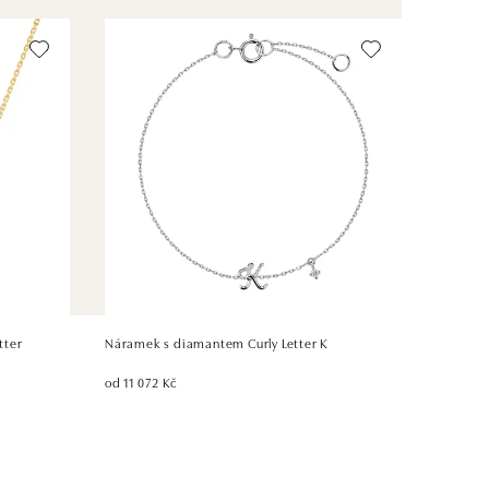
tter
Náramek s diamantem Curly Letter K
od 11 072 Kč