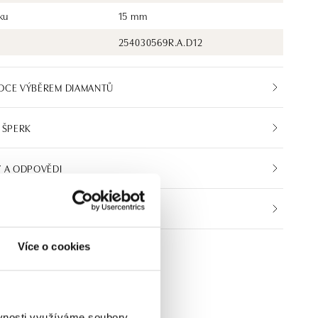
ku
15 mm
254030569R.A.D12
DCE VÝBĚREM DIAMANTŮ
 ŠPERK
 A ODPOVĚDI
IKÁT PRAVOSTI
Více o cookies
ěvnosti využíváme soubory