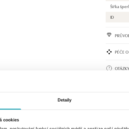
Šířka šper
ID
PRŮVO
PÉČE O
OTÁZKY
CERTIF
Detaily
á cookies
klam, poskytování funkcí sociálních médií a analýze naší návšt