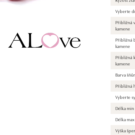
Ryzost zla
Vyberte d
Přibližná 
kamene
Přibližná 
kamene
Přibližná 
kamene
Barva šňů
Přibližná
Vyberte s
Délka min
Délka max
Výška špe