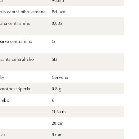
ta
Au585
ruh centrálního kamene
Briliant
váha centrálního
0,002
barva centrálního
G
kvalita centrálního
SI3
rky
Červená
 hmotnost šperku
0.8 g
ymbol
R
11.5 cm
20 cm
rku
9 mm