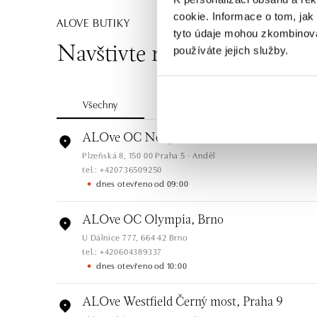
cookie. Informace o tom, jak
ALOVE BUTIKY
tyto údaje mohou zkombinovat
Navštivte naše butiky
používáte jejich služby.
Všechny
Česko
Slovensko
ALOve OC Nový Smíchov, Praha 5
Plzeňská 8, 150 00 Praha 5 - Anděl
tel.: +420736509250
dnes otevřeno od 09:00
ALOve OC Olympia, Brno
U Dálnice 777, 664 42 Brno
tel.: +420604389337
dnes otevřeno od 10:00
ALOve Westfield Černý most, Praha 9