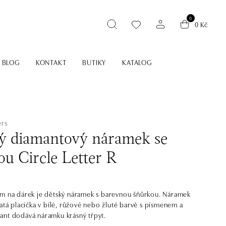
0
0 Kč
BLOG
KONTAKT
BUTIKY
KATALOG
ers
ý diamantový náramek se
ou Circle Letter R
m na dárek je dětský náramek s barevnou šňůrkou. Náramek
latá placička v bílé, růžové nebo žluté barvě s písmenem a
nt dodává náramku krásný třpyt.