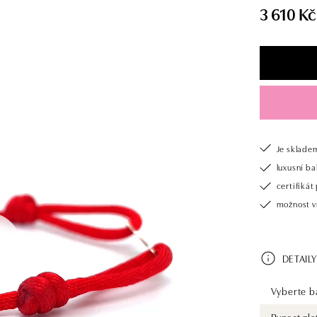
3 610 Kč
Je sklade
luxusní b
certifiká
možnost v
DETAILY
Vyberte ba