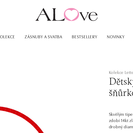
KOLEKCE
ZÁSNUBY A SVATBA
BESTSELLERY
NOVINKY
Kolekce Lett
Dětsk
šňůrk
Skvělým tipe
zdobí 14kt z
drobný diama