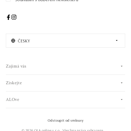
ČESKY
Zajímá vás
Získejte
ALOve
Odstoupit od smlouvy
© 2026 OLA online s.r.o.. Všechna práva vyhrazena.