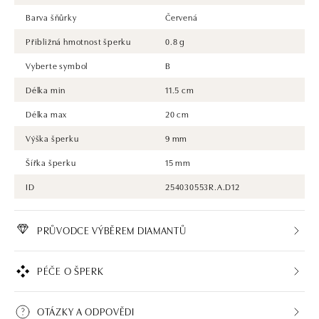
Barva šňůrky
Červená
Přibližná hmotnost šperku
0.8 g
Vyberte symbol
B
Délka min
11.5 cm
Délka max
20 cm
Výška šperku
9 mm
Šířka šperku
15 mm
ID
254030553R.A.D12
PRŮVODCE VÝBĚREM DIAMANTŮ
PÉČE O ŠPERK
OTÁZKY A ODPOVĚDI