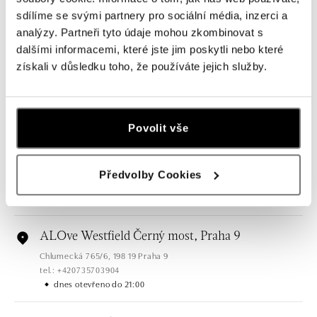
sdílíme se svými partnery pro sociální média, inzerci a
Všechny
Česko
Slovensko
analýzy. Partneři tyto údaje mohou zkombinovat s
dalšími informacemi, které jste jim poskytli nebo které
ALOve OC Nový Smíchov, Praha 5
získali v důsledku toho, že používáte jejich služby.
Plzeňská 8, 150 00 Praha 5 - Anděl
tel.: +420736509250
dnes otevřeno do 21:00
Povolit vše
ALOve OC Olympia, Brno
U Dálnice 777, 664 42 Brno
Předvolby Cookies
tel.: +420604389337
dnes otevřeno do 21:00
ALOve Westfield Černý most, Praha 9
Chlumecká 765/6, 198 19 Praha 9
tel.: +420735703904
dnes otevřeno do 21:00