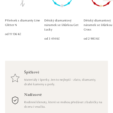
Přívěsek s diamanty Line
Dětský diamantový
Dětský diamantový
Glitter N
náramek se šňůrkou Get
náramek se šňůrkou 
Lucky
Cross
od 11 136 Kč
od 3 414 Kč
od 2 983 Kč
Špičkové
Materiály i šperky. Jen to nejlepší - zlato, diamanty,
drahé kameny a perly.
Nadčasové
Rodinné klenoty, které se mohou předávat z babičky na
dceru i vnučku.