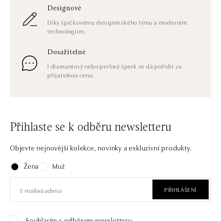
Designové
Díky špičkovému designérského týmu a moderním
technologiím.
Dosažitelné
I diamantový nebo perlový šperk se dá pořídit za
přijatelnou cenu.
Přihlaste se k odběru newsletteru
Objevte nejnovější kolekce, novinky a exkluzivní produkty.
Žena
Muž
PŘIHLÁŠENÍ
Souhlasím s odběrem newsletteru