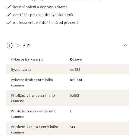
luxusní balení a doprava zdarma
certifikát pravosti drahých kamenů
možnost vrácení do 14 dnů od převzetí
DETAILY
Vyberte barvu zlata
Růžové
Ryzost zlata
Au585
Vyberte druh centrálního
Briliant
kamene
Přibližná váha centrálního
0,002
kamene
Přibližná barva centrálního
G
kamene
Přibližná kvalita centrálního
SI3
kamene