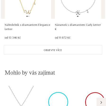
HALADA OC Eurovea, Bratislava
Pribinova 8, 811 09 Bratislava
tel.: +421 910 284 071
Náhrdelník s diamantem Elegance
Náramek s diamantem Curly Letter
dnes otevřeno do 21:00
Letter
K
od 13 346 Kč
od 11 072 Kč
OBJEVTE VÍCE
Mohlo by vás zajímat