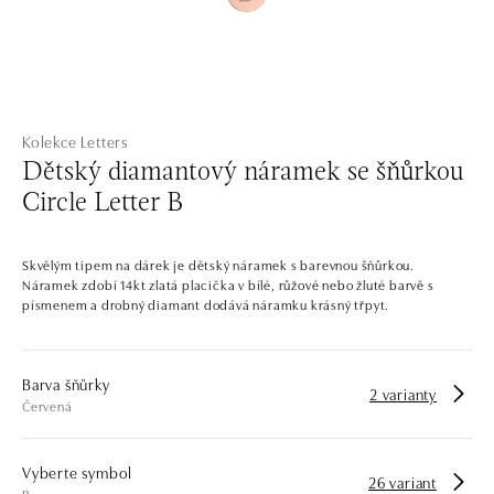
Kolekce Letters
Dětský diamantový náramek se šňůrkou
Circle Letter B
Skvělým tipem na dárek je dětský náramek s barevnou šňůrkou.
Náramek zdobí 14kt zlatá placička v bílé, růžové nebo žluté barvě s
písmenem a drobný diamant dodává náramku krásný třpyt.
Barva šňůrky
2 varianty
Červená
Vyberte symbol
26 variant
B