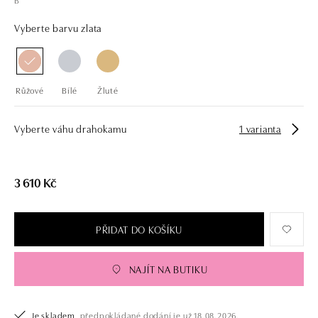
Vyberte barvu zlata
Růžové
Bílé
Žluté
Vyberte váhu drahokamu
1 varianta
3 610 Kč
PŘIDAT DO KOŠÍKU
NAJÍT NA BUTIKU
Je skladem,
předpokládané dodání je už 18.08.2026.