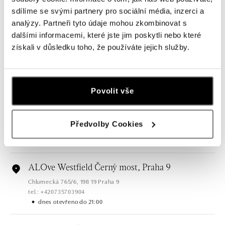
sdílíme se svými partnery pro sociální média, inzerci a
Všechny
Česko
Slovensko
analýzy. Partneři tyto údaje mohou zkombinovat s
dalšími informacemi, které jste jim poskytli nebo které
ALOve OC Nový Smíchov, Praha 5
získali v důsledku toho, že používáte jejich služby.
Plzeňská 8, 150 00 Praha 5 - Anděl
tel.: +420736509250
dnes otevřeno do 21:00
Povolit vše
ALOve OC Olympia, Brno
U Dálnice 777, 664 42 Brno
Předvolby Cookies
tel.: +420604389337
dnes otevřeno do 21:00
ALOve Westfield Černý most, Praha 9
Chlumecká 765/6, 198 19 Praha 9
tel.: +420735703904
dnes otevřeno do 21:00