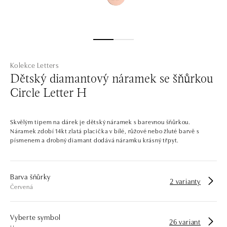
Kolekce Letters
Dětský diamantový náramek se šňůrkou
Circle Letter H
Skvělým tipem na dárek je dětský náramek s barevnou šňůrkou.
Náramek zdobí 14kt zlatá placička v bílé, růžové nebo žluté barvě s
písmenem a drobný diamant dodává náramku krásný třpyt.
Barva šňůrky
2 varianty
Červená
Vyberte symbol
26 variant
H