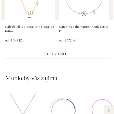
HALADA OC Eurovea, Bratislava
Pribinova 8, 811 09 Bratislava
tel.: +421 910 284 071
Náhrdelník s diamantem Elegance
Náramek s diamantem Curly Letter
dnes otevřeno do 21:00
Letter
K
od 13 346 Kč
od 11 072 Kč
OBJEVTE VÍCE
Mohlo by vás zajímat