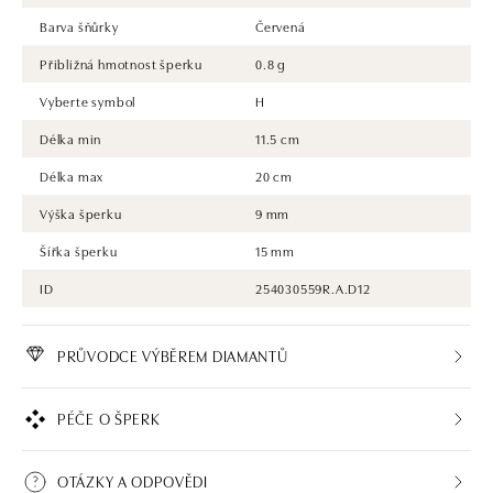
Barva šňůrky
Červená
Přibližná hmotnost šperku
0.8 g
Vyberte symbol
H
Délka min
11.5 cm
Délka max
20 cm
Výška šperku
9 mm
Šířka šperku
15 mm
ID
254030559R.A.D12
PRŮVODCE VÝBĚREM DIAMANTŮ
PÉČE O ŠPERK
OTÁZKY A ODPOVĚDI