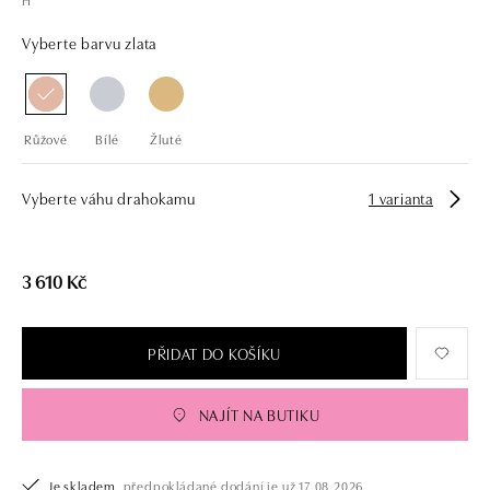
Vyberte barvu zlata
Růžové
Bílé
Žluté
Vyberte váhu drahokamu
1 varianta
3 610 Kč
PŘIDAT DO KOŠÍKU
NAJÍT NA BUTIKU
Je skladem,
předpokládané dodání je už 17.08.2026.