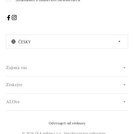
ČESKY
Zajímá vás
Získejte
ALOve
Odstoupit od smlouvy
© 2026 OLA online s.r.o.. Všechna práva vyhrazena.