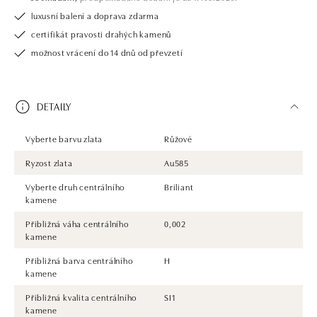
luxusní balení a doprava zdarma
certifikát pravosti drahých kamenů
možnost vrácení do 14 dnů od převzetí
DETAILY
Vyberte barvu zlata
Růžové
Ryzost zlata
Au585
Vyberte druh centrálního
Briliant
kamene
Přibližná váha centrálního
0,002
kamene
Přibližná barva centrálního
H
kamene
Přibližná kvalita centrálního
SI1
kamene