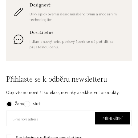
Designové
Díky špičkovému designérského týmu a moderním
technologiím.
Dosažitelné
I diamantový nebo perlový šperk se dá pořídit za
přijatelnou cenu.
Přihlaste se k odběru newsletteru
Objevte nejnovější kolekce, novinky a exkluzivní produkty.
Žena
Muž
PŘIHLÁŠENÍ
Souhlasím s odběrem newsletteru