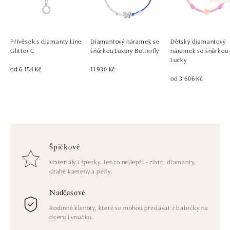
Přívěsek s diamanty Line
Diamantový náramek se
Dětský diamantový
Glitter C
šňůrkou Luxury Butterfly
náramek se šňůrkou
Lucky
od 6 154 Kč
11 930 Kč
od 3 606 Kč
Špičkové
Materiály i šperky. Jen to nejlepší - zlato, diamanty,
drahé kameny a perly.
Nadčasové
Rodinné klenoty, které se mohou předávat z babičky na
dceru i vnučku.