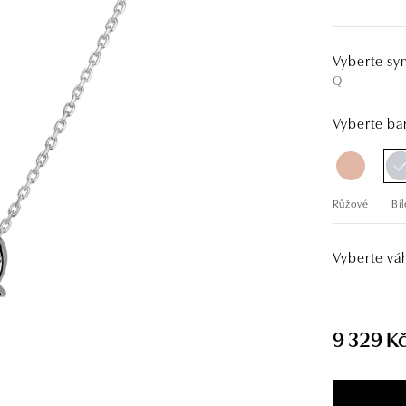
Vyberte sy
Q
Vyberte bar
Růžové
Bíl
Vyberte vá
9 329 K