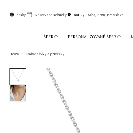
Přeskočit na hlavní obsah
česky
Rezervace schůzky
Butiky
Praha, Brno, Bratislava
ŠPERKY
PERSONALIZOVANÉ ŠPERKY
Domů
Náhrdelníky a přívěsky