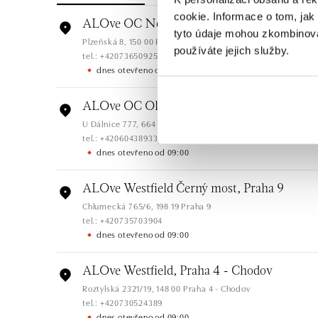
cookie. Informace o tom, jak
ALOve OC Nový Smíchov, Praha 5
tyto údaje mohou zkombinovat
Plzeňská 8, 150 00 Praha 5 - Anděl
používáte jejich služby.
tel.: +420736509250
dnes otevřeno od 09:00
ALOve OC Olympia, Brno
U Dálnice 777, 664 42 Brno
tel.: +420604389337
dnes otevřeno od 09:00
ALOve Westfield Černý most, Praha 9
Chlumecká 765/6, 198 19 Praha 9
tel.: +420735703904
dnes otevřeno od 09:00
ALOve Westfield, Praha 4 - Chodov
Roztylská 2321/19, 148 00 Praha 4 - Chodov
tel.: +420730524389
dnes otevřeno od 09:00