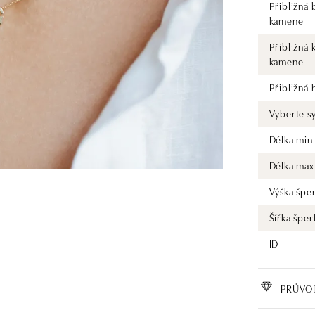
Přibližná 
kamene
Přibližná 
kamene
Přibližná
Vyberte s
Délka min
Délka max
Výška špe
Šířka šper
ID
PRŮVO