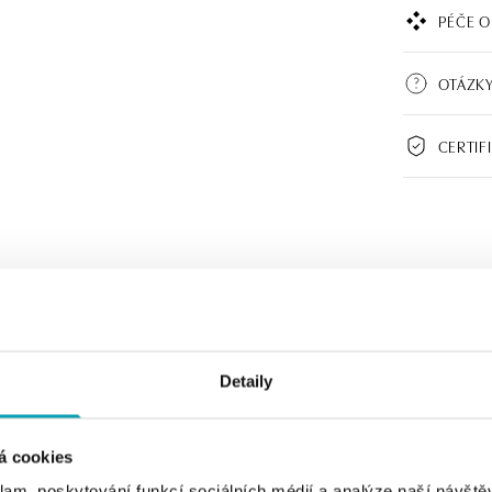
PÉČE O
OTÁZKY
CERTIF
Detaily
á cookies
klam, poskytování funkcí sociálních médií a analýze naší návšt