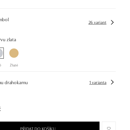
mbol
26 variant
vu zlata
é
Žluté
hu drahokamu
1 varianta
č
PŘIDAT DO KOŠÍKU