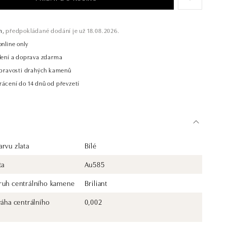
m,
předpokládané dodání je už 18.08.2026.
online only
alení a doprava zdarma
t pravosti drahých kamenů
rácení do 14 dnů od převzetí
rvu zlata
Bílé
ta
Au585
ruh centrálního kamene
Briliant
váha centrálního
0,002