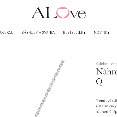
KOLEKCE
ZÁSNUBY A SVATBA
BESTSELLERY
NOVINKY
Kolekce Lett
Náhrd
Q
Trendový náh
zlata. Inici
nádherně třp