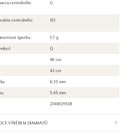
barva centrálního
G
kvalita centrálního
SI3
 hmotnost šperku
1.7 g
ymbol
Q
40 cm
42 cm
rku
6.35 mm
ku
5.45 mm
274002193B
DCE VÝBĚREM DIAMANTŮ