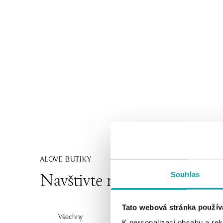
ALOVE BUTIKY
Souhlas
Navštivte naše butiky
Tato webová stránka použív
Všechny
Česko
Slovensko
K personalizaci obsahu a re