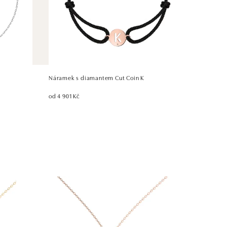
Náramek s diamantem Cut Coin K
od 4 901 Kč