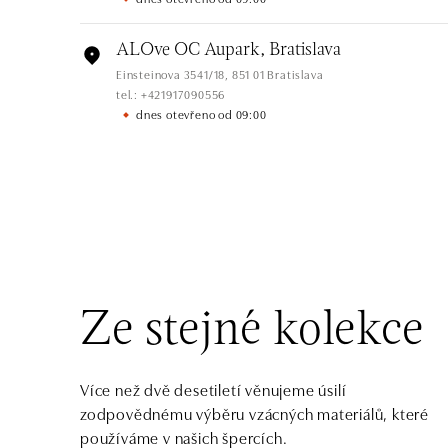
ALOve OC Aupark, Bratislava
Einsteinova 3541/18, 851 01 Bratislava
tel.: +421917090556
dnes otevřeno od 09:00
ALOve OC Eurovea, Bratislava
Pribinova 8, 811 09 Bratislava
tel.: +421917090467
dnes otevřeno od 10:00
HALADA OC Avion, Bratislava
Ivanská cesta 16, 821 04 Bratislava
Ze stejné kolekce
tel.: +421 917 090 372
dnes otevřeno od 09:00
Více než dvě desetiletí věnujeme úsilí
HALADA OC Eurovea, Bratislava
zodpovědnému výběru vzácných materiálů, které
Pribinova 8, 811 09 Bratislava
používáme v našich špercích.
tel.: +421 910 284 071