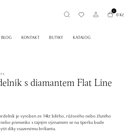
0
0 Kč
BLOG
KONTAKT
BUTIKY
KATALOG
ers
elník s diamantem Flat Line
rdelník je vyroben ze 14kt bílého, růžového nebo žlutého
ály nebo písmenko s tajným významem se na šperku bude
ytit díky vsazenému briliantu.