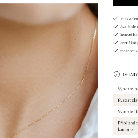
Je sklade
Available 
luxusní b
certifiká
možnost v
DETAILY
Vyberte ba
Ryzost zla
Vyberte d
Přibližná 
kamene