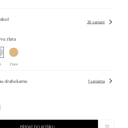
mbol
26 variant
vu zlata
é
Žluté
hu drahokamu
1 varianta
č
PŘIDAT DO KOŠÍKU