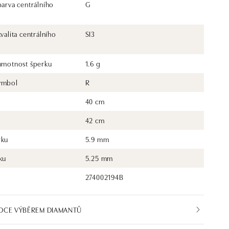
barva centrálního
G
kvalita centrálního
SI3
 hmotnost šperku
1.6 g
ymbol
R
40 cm
42 cm
rku
5.9 mm
ku
5.25 mm
274002194B
DCE VÝBĚREM DIAMANTŮ