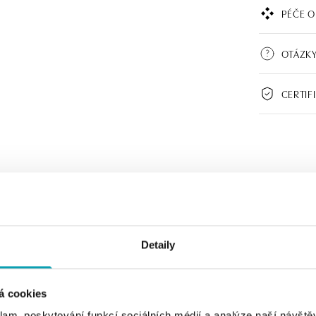
PÉČE O
OTÁZKY
CERTIF
Detaily
á cookies
klam, poskytování funkcí sociálních médií a analýze naší návšt