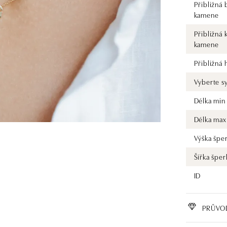
Přibližná 
kamene
Přibližná 
kamene
Přibližná
Vyberte s
Délka min
Délka max
Výška špe
Šířka šper
ID
PRŮVO