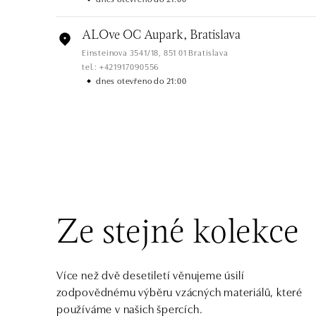
ALOve OC Aupark, Bratislava
Einsteinova 3541/18, 851 01 Bratislava
tel.: +421917090556
dnes otevřeno do 21:00
ALOve OC Eurovea, Bratislava
Pribinova 8, 811 09 Bratislava
tel.: +421917090467
dnes otevřeno od 10:00
HALADA OC Avion, Bratislava
Ivanská cesta 16, 821 04 Bratislava
Ze stejné kolekce
tel.: +421 917 090 372
dnes otevřeno do 21:00
Více než dvě desetiletí věnujeme úsilí
HALADA OC Eurovea, Bratislava
zodpovědnému výběru vzácných materiálů, které
Pribinova 8, 811 09 Bratislava
používáme v našich špercích.
tel.: +421 910 284 071