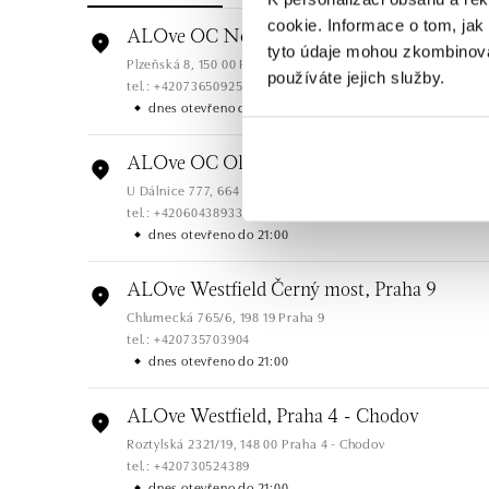
cookie. Informace o tom, jak
ALOve OC Nový Smíchov, Praha 5
tyto údaje mohou zkombinovat
Plzeňská 8, 150 00 Praha 5 - Anděl
používáte jejich služby.
tel.: +420736509250
dnes otevřeno do 21:00
ALOve OC Olympia, Brno
U Dálnice 777, 664 42 Brno
tel.: +420604389337
dnes otevřeno do 21:00
ALOve Westfield Černý most, Praha 9
Chlumecká 765/6, 198 19 Praha 9
tel.: +420735703904
dnes otevřeno do 21:00
ALOve Westfield, Praha 4 - Chodov
Roztylská 2321/19, 148 00 Praha 4 - Chodov
tel.: +420730524389
dnes otevřeno do 21:00