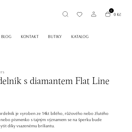
0
0 Kč
BLOG
KONTAKT
BUTIKY
KATALOG
ers
elník s diamantem Flat Line
rdelník je vyroben ze 14kt bílého, růžového nebo žlutého
ály nebo písmenko s tajným významem se na šperku bude
ytit díky vsazenému briliantu.