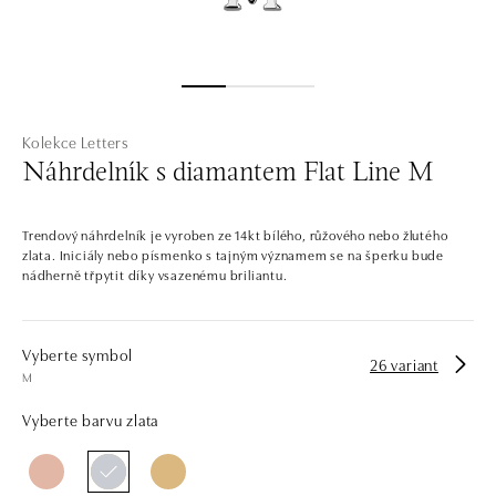
Kolekce Letters
Náhrdelník s diamantem Flat Line M
Trendový náhrdelník je vyroben ze 14kt bílého, růžového nebo žlutého
zlata. Iniciály nebo písmenko s tajným významem se na šperku bude
nádherně třpytit díky vsazenému briliantu.
Vyberte symbol
26 variant
M
Vyberte barvu zlata