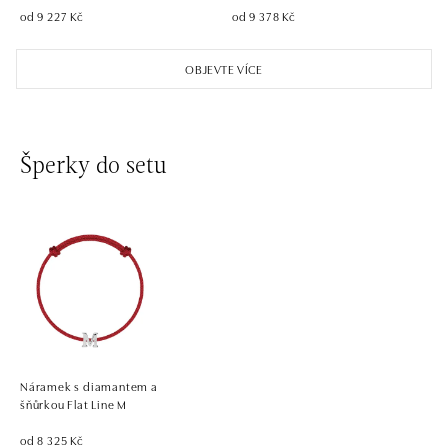
od 9 227 Kč
od 9 378 Kč
OBJEVTE VÍCE
Šperky do setu
Náramek s diamantem a
šňůrkou Flat Line M
od 8 325 Kč