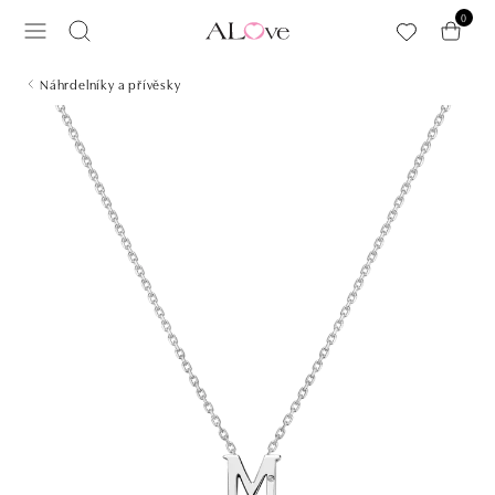
Přeskočit na hlavní obsah
0
Náhrdelníky a přívěsky