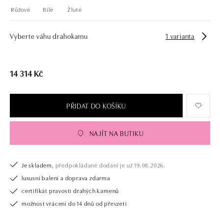
Růžové
Bílé
Žluté
Vyberte váhu drahokamu
1 varianta
14 314 Kč
PŘIDAT DO KOŠÍKU
NAJÍT NA BUTIKU
Je skladem,
předpokládané dodání je už 19.08.2026.
luxusní balení a doprava zdarma
certifikát pravosti drahých kamenů
možnost vrácení do 14 dnů od převzetí