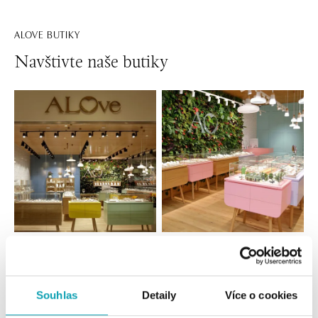
ALOVE BUTIKY
Navštivte naše butiky
Všechny
Česko
Slovensko
ALOve OC Nový Smíchov, Praha 5
Souhlas
Detaily
Více o cookies
Plzeňská 8, 150 00 Praha 5 - Anděl
tel.: +420736509250