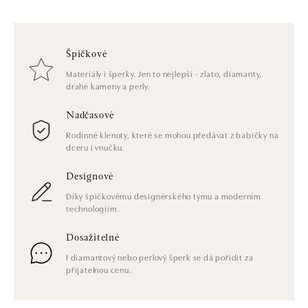
Špičkové
Materiály i šperky. Jen to nejlepší - zlato, diamanty,
drahé kameny a perly.
Nadčasové
Rodinné klenoty, které se mohou předávat z babičky na
dceru i vnučku.
Designové
Díky špičkovému designérského týmu a moderním
technologiím.
Dosažitelné
I diamantový nebo perlový šperk se dá pořídit za
přijatelnou cenu.