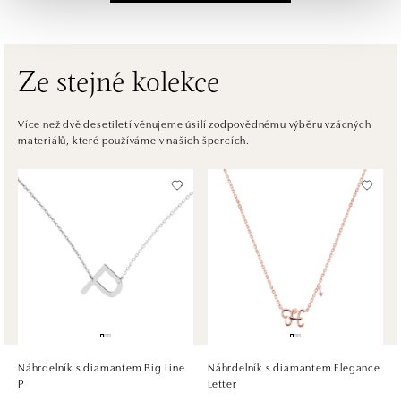
Einsteinova 3541/18, 851 01 Bratislava
tel.: +421917090556
dnes otevřeno od 10:00
Ze stejné kolekce
ALOve OC Eurovea, Bratislava
Pribinova 8, 811 09 Bratislava
Více než dvě desetiletí věnujeme úsilí zodpovědnému výběru vzácných
materiálů, které používáme v našich špercích.
tel.: +421917090467
dnes otevřeno od 10:00
HALADA OC Avion, Bratislava
Ivanská cesta 16, 821 04 Bratislava
tel.: +421 917 090 372
dnes otevřeno od 10:00
HALADA OC Eurovea, Bratislava
Pribinova 8, 811 09 Bratislava
tel.: +421 910 284 071
Náhrdelník s diamantem Big Line
Náhrdelník s diamantem Elegance
dnes otevřeno od 10:00
P
Letter