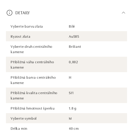
DETAILY
Vyberte barvu zlata
Bílé
Ryzost zlata
Au585
Vyberte druh centrálního
Briliant
kamene
Přibližná váha centrálního
0,002
kamene
Přibližná barva centrálního
H
kamene
Přibližná kvalita centrálního
SI1
kamene
Přibližná hmotnost šperku
1.8 g
Vyberte symbol
M
Délka min
40 cm