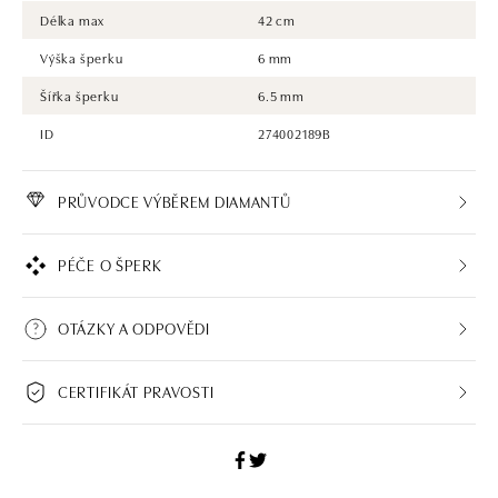
Délka max
42 cm
Výška šperku
6 mm
Šířka šperku
6.5 mm
ID
274002189B
PRŮVODCE VÝBĚREM DIAMANTŮ
PÉČE O ŠPERK
OTÁZKY A ODPOVĚDI
CERTIFIKÁT PRAVOSTI