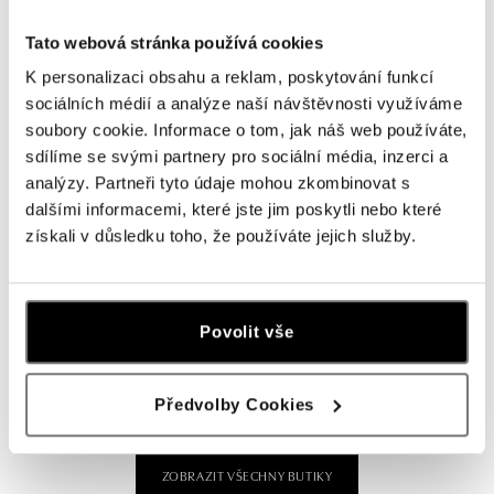
dnes otevřeno od 09:00
Tato webová stránka používá cookies
ALOve OC Olympia, Brno
K personalizaci obsahu a reklam, poskytování funkcí
sociálních médií a analýze naší návštěvnosti využíváme
U Dálnice 777, 664 42 Brno
tel.: +420604389337
soubory cookie. Informace o tom, jak náš web používáte,
dnes otevřeno od 10:00
sdílíme se svými partnery pro sociální média, inzerci a
analýzy. Partneři tyto údaje mohou zkombinovat s
dalšími informacemi, které jste jim poskytli nebo které
ALOve Westfield Černý most, Praha 9
získali v důsledku toho, že používáte jejich služby.
Chlumecká 765/6, 198 19 Praha 9
tel.: +420735703904
dnes otevřeno od 09:00
Povolit vše
ALOve Westfield, Praha 4 - Chodov
Roztylská 2321/19, 148 00 Praha 4 - Chodov
tel.: +420730524389
Předvolby Cookies
dnes otevřeno od 09:00
ZOBRAZIT VŠECHNY BUTIKY
ALOve OC Aupark, Bratislava