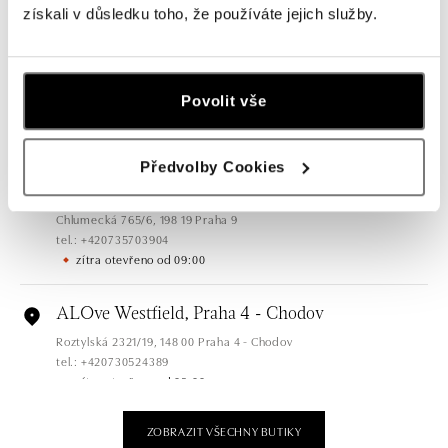
získali v důsledku toho, že používáte jejich služby.
zítra otevřeno od 09:00
ALOve OC Olympia, Brno
U Dálnice 777, 664 42 Brno
Povolit vše
tel.: +420604389337
zítra otevřeno od 09:00
Předvolby Cookies
ALOve Westfield Černý most, Praha 9
Chlumecká 765/6, 198 19 Praha 9
tel.: +420735703904
zítra otevřeno od 09:00
ALOve Westfield, Praha 4 - Chodov
Roztylská 2321/19, 148 00 Praha 4 - Chodov
tel.: +420730524389
zítra otevřeno od 09:00
ZOBRAZIT VŠECHNY BUTIKY
ALOve OC Aupark, Bratislava