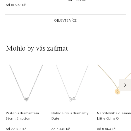
od 10 527 Kč
OBJEVTE VÍCE
Mohlo by vás zajímat
Prsten s diamantem
Náhrdelník s diamanty
Náhrdelník s diama
Storm Emotion
Date
Little Coins Q
od 22 833 Kč
od 7 340 Kč
od 8 864 Kč