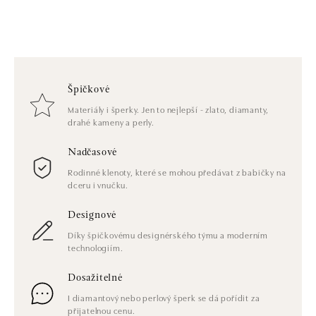
Špičkové
Materiály i šperky. Jen to nejlepší - zlato, diamanty,
drahé kameny a perly.
Nadčasové
Rodinné klenoty, které se mohou předávat z babičky na
dceru i vnučku.
Designové
Díky špičkovému designérského týmu a moderním
technologiím.
Dosažitelné
I diamantový nebo perlový šperk se dá pořídit za
přijatelnou cenu.