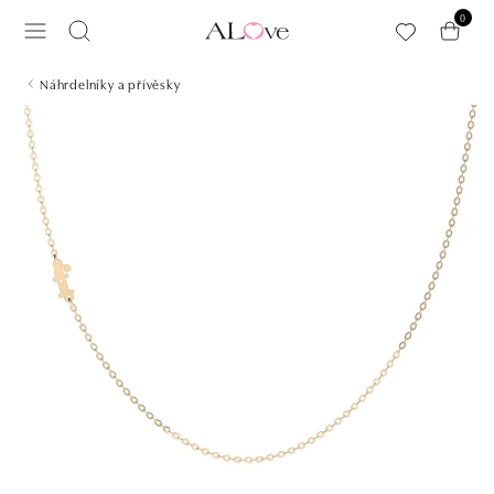
Přeskočit na hlavní obsah
0
Náhrdelníky a přívěsky