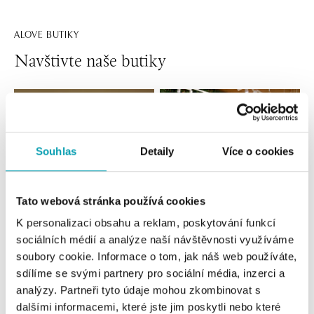
ALOVE BUTIKY
Navštivte naše butiky
Souhlas
Detaily
Více o cookies
Tato webová stránka používá cookies
K personalizaci obsahu a reklam, poskytování funkcí
sociálních médií a analýze naší návštěvnosti využíváme
Všechny
Česko
Slovensko
soubory cookie. Informace o tom, jak náš web používáte,
sdílíme se svými partnery pro sociální média, inzerci a
ALOve OC Nový Smíchov, Praha 5
analýzy. Partneři tyto údaje mohou zkombinovat s
Plzeňská 8, 150 00 Praha 5 - Anděl
dalšími informacemi, které jste jim poskytli nebo které
tel.: +420736509250