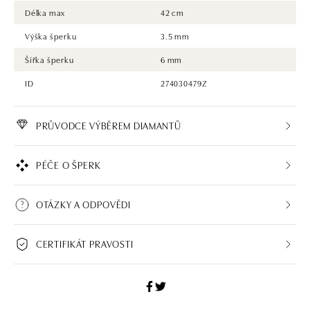
Délka max
42 cm
Výška šperku
3.5 mm
Šířka šperku
6 mm
ID
274030479Z
PRŮVODCE VÝBĚREM DIAMANTŮ
PÉČE O ŠPERK
OTÁZKY A ODPOVĚDI
CERTIFIKÁT PRAVOSTI