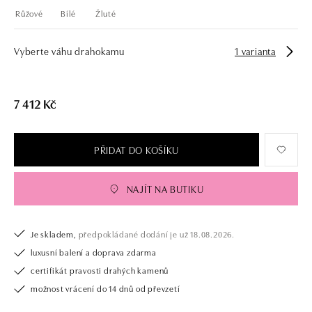
Růžové
Bílé
Žluté
Vyberte váhu drahokamu
1 varianta
7 412 Kč
PŘIDAT DO KOŠÍKU
NAJÍT NA BUTIKU
Je skladem,
předpokládané dodání je už 18.08.2026.
luxusní balení a doprava zdarma
certifikát pravosti drahých kamenů
možnost vrácení do 14 dnů od převzetí