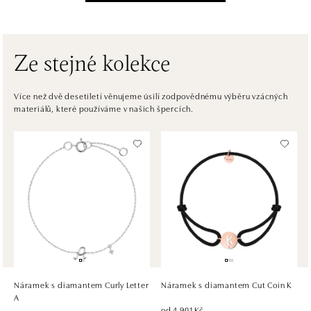
Einsteinova 3541/18, 851 01 Bratislava
tel.: +421917090556
zítra otevřeno od 09:00
Ze stejné kolekce
ALOve OC Eurovea, Bratislava
Pribinova 8, 811 09 Bratislava
Více než dvě desetiletí věnujeme úsilí zodpovědnému výběru vzácných
materiálů, které používáme v našich špercích.
tel.: +421917090467
zítra otevřeno od 10:00
HALADA OC Avion, Bratislava
Ivanská cesta 16, 821 04 Bratislava
tel.: +421 917 090 372
zítra otevřeno od 09:00
HALADA OC Eurovea, Bratislava
Pribinova 8, 811 09 Bratislava
tel.: +421 910 284 071
Náramek s diamantem Curly Letter
Náramek s diamantem Cut Coin K
zítra otevřeno od 10:00
A
od 4 901 Kč