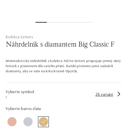
Kolekce Letters
Náhrdelník s diamantem Big Classic F
Minimalistický náhrdelník z kolekce ALOve Letters propojuje jemný zlatý
řetízek s písmenem dle vašeho přání. Každé písmeno jsme ozdobili
diamanty, aby se vám na krku krásně třpytila.
Vyberte symbol
26 variant
F
Vyberte barvu zlata