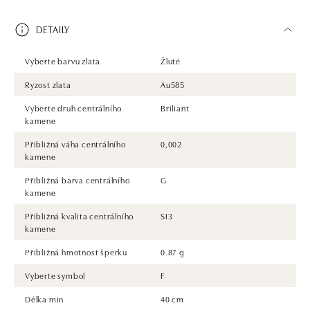
DETAILY
Vyberte barvu zlata
Žluté
Ryzost zlata
Au585
Vyberte druh centrálního
Briliant
kamene
Přibližná váha centrálního
0,002
kamene
Přibližná barva centrálního
G
kamene
Přibližná kvalita centrálního
SI3
kamene
Přibližná hmotnost šperku
0.87 g
Vyberte symbol
F
Délka min
40 cm