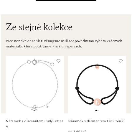
Einsteinova 3541/18, 851 01 Bratislava
tel.: +421917090556
dnes otevřeno do 21:00
Ze stejné kolekce
ALOve OC Eurovea, Bratislava
Pribinova 8, 811 09 Bratislava
Více než dvě desetiletí věnujeme úsilí zodpovědnému výběru vzácných
materiálů, které používáme v našich špercích.
tel.: +421917090467
dnes otevřeno do 21:00
HALADA OC Avion, Bratislava
Ivanská cesta 16, 821 04 Bratislava
tel.: +421 917 090 372
dnes otevřeno do 21:00
HALADA OC Eurovea, Bratislava
Pribinova 8, 811 09 Bratislava
tel.: +421 910 284 071
Náramek s diamantem Curly Letter
Náramek s diamantem Cut Coin K
dnes otevřeno do 21:00
A
od 4 901 Kč