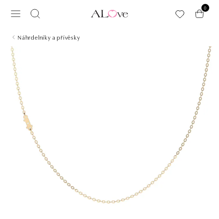
Přeskočit na hlavní obsah
0
Náhrdelníky a přívěsky