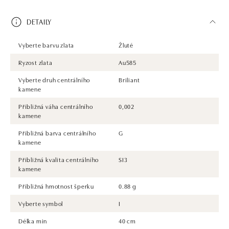
DETAILY
Vyberte barvu zlata
Žluté
Ryzost zlata
Au585
Vyberte druh centrálního
Briliant
kamene
Přibližná váha centrálního
0,002
kamene
Přibližná barva centrálního
G
kamene
Přibližná kvalita centrálního
SI3
kamene
Přibližná hmotnost šperku
0.88 g
Vyberte symbol
I
Délka min
40 cm