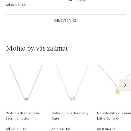
od 10 527 Kč
OBJEVTE VÍCE
Mohlo by vás zajímat
Prsten s diamantem
Náhrdelník s diamanty
Náhrdelník s diama
Storm Emotion
Date
Little Coins Q
od 22 833 Kč
od 7 340 Kč
od 8 864 Kč