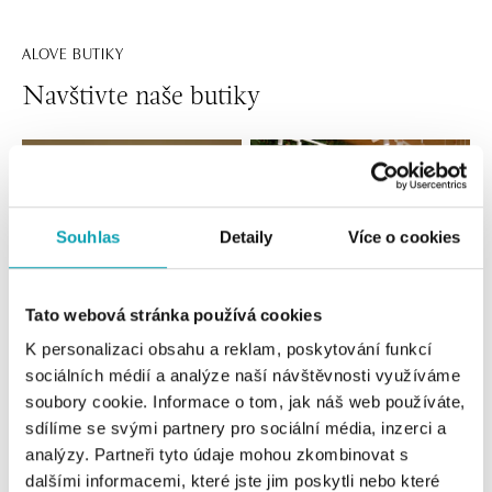
ALOVE BUTIKY
Navštivte naše butiky
Souhlas
Detaily
Více o cookies
Tato webová stránka používá cookies
K personalizaci obsahu a reklam, poskytování funkcí
sociálních médií a analýze naší návštěvnosti využíváme
Všechny
Česko
Slovensko
soubory cookie. Informace o tom, jak náš web používáte,
sdílíme se svými partnery pro sociální média, inzerci a
ALOve OC Nový Smíchov, Praha 5
analýzy. Partneři tyto údaje mohou zkombinovat s
Plzeňská 8, 150 00 Praha 5 - Anděl
dalšími informacemi, které jste jim poskytli nebo které
tel.: +420736509250