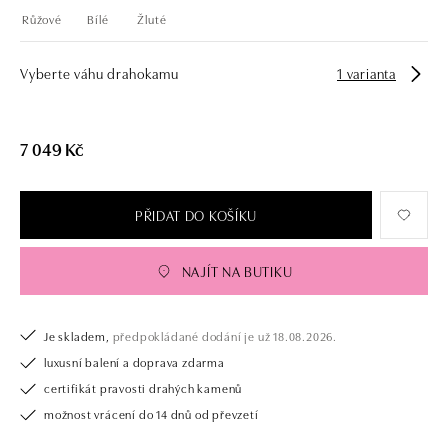
Růžové
Bílé
Žluté
Vyberte váhu drahokamu
1 varianta
7 049 Kč
PŘIDAT DO KOŠÍKU
NAJÍT NA BUTIKU
Je skladem,
předpokládané dodání je už 18.08.2026.
luxusní balení a doprava zdarma
certifikát pravosti drahých kamenů
možnost vrácení do 14 dnů od převzetí