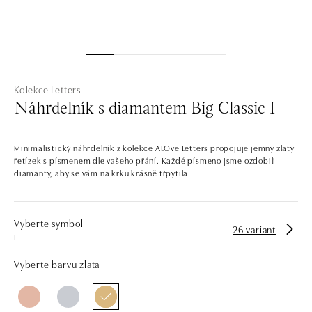
Kolekce Letters
Náhrdelník s diamantem Big Classic I
Minimalistický náhrdelník z kolekce ALOve Letters propojuje jemný zlatý
řetízek s písmenem dle vašeho přání. Každé písmeno jsme ozdobili
diamanty, aby se vám na krku krásně třpytila.
Vyberte symbol
26 variant
I
Vyberte barvu zlata