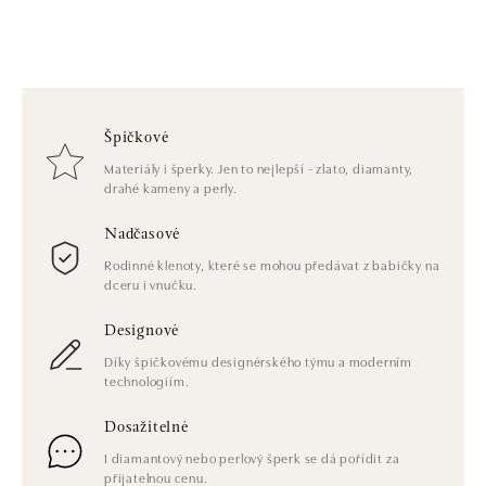
Špičkové
Materiály i šperky. Jen to nejlepší - zlato, diamanty,
drahé kameny a perly.
Nadčasové
Rodinné klenoty, které se mohou předávat z babičky na
dceru i vnučku.
Designové
Díky špičkovému designérského týmu a moderním
technologiím.
Dosažitelné
I diamantový nebo perlový šperk se dá pořídit za
přijatelnou cenu.