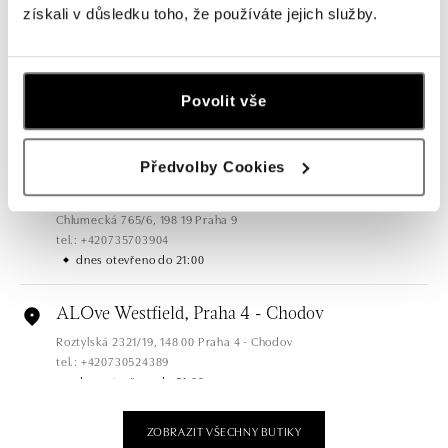
získali v důsledku toho, že používáte jejich služby.
dnes otevřeno do 21:00
ALOve OC Olympia, Brno
U Dálnice 777, 664 42 Brno
Povolit vše
tel.: +420604389337
dnes otevřeno do 21:00
Předvolby Cookies
ALOve Westfield Černý most, Praha 9
Chlumecká 765/6, 198 19 Praha 9
tel.: +420735703904
dnes otevřeno do 21:00
ALOve Westfield, Praha 4 - Chodov
Roztylská 2321/19, 148 00 Praha 4 - Chodov
tel.: +420730524389
dnes otevřeno do 21:00
ZOBRAZIT VŠECHNY BUTIKY
ALOve OC Aupark, Bratislava