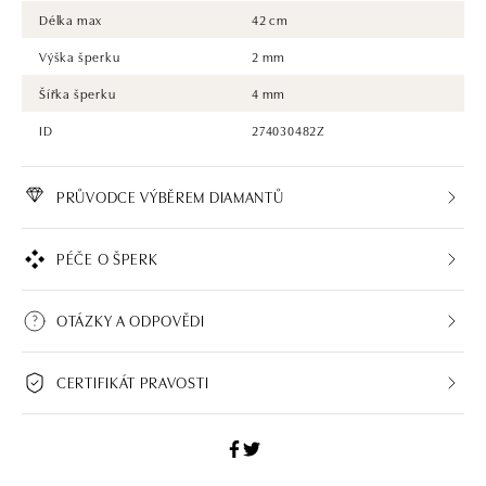
Délka max
42 cm
Výška šperku
2 mm
Šířka šperku
4 mm
ID
274030482Z
PRŮVODCE VÝBĚREM DIAMANTŮ
PÉČE O ŠPERK
OTÁZKY A ODPOVĚDI
CERTIFIKÁT PRAVOSTI