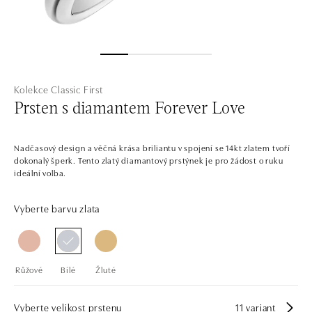
Kolekce Classic First
Prsten s diamantem Forever Love
Nadčasový design a věčná krása briliantu v spojení se 14kt zlatem tvoří
dokonalý šperk. Tento zlatý diamantový prstýnek je pro žádost o ruku
ideální volba.
Vyberte barvu zlata
Růžové
Bílé
Žluté
Vyberte velikost prstenu
11 variant