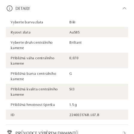
DETAILY
Vyberte barvu zlata
Bílé
Ryzost zlata
Au585
Vyberte druh centrálního
Briliant
kamene
Přibližná váha centrálního
0,070
kamene
Přibližná barva centrálního
G
kamene
Přibližná kvalita centrálního
SI3
kamene
Přibližná hmotnost šperku
1.5 g
ID
224003176B.L07.B
PRŮVODCE VÝBĚREM DIAMANTŮ