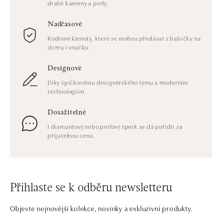
drahé kameny a perly.
Nadčasové
Rodinné klenoty, které se mohou předávat z babičky na
dceru i vnučku.
Designové
Díky špičkovému designérského týmu a moderním
technologiím.
Dosažitelné
I diamantový nebo perlový šperk se dá pořídit za
přijatelnou cenu.
Přihlaste se k odběru newsletteru
Objevte nejnovější kolekce, novinky a exkluzivní produkty.