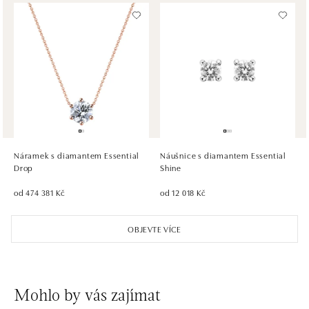
HALADA OC Avion, Bratislava
Ivanská cesta 16, 821 04 Bratislava
tel.: +421 917 090 372
dnes otevřeno od 09:00
HALADA OC Eurovea, Bratislava
Pribinova 8, 811 09 Bratislava
tel.: +421 910 284 071
Náramek s diamantem Essential
Náušnice s diamantem Essential
dnes otevřeno od 10:00
Drop
Shine
od 474 381 Kč
od 12 018 Kč
OBJEVTE VÍCE
Mohlo by vás zajímat