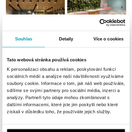
Souhlas
Detaily
Více o cookies
Všechny
Česko
Slovensko
Tato webová stránka používá cookies
ALOve OC Nový Smíchov, Praha 5
K personalizaci obsahu a reklam, poskytování funkcí
Plzeňská 8, 150 00 Praha 5 - Anděl
tel.: +420736509250
sociálních médií a analýze naší návštěvnosti využíváme
dnes otevřeno od 09:00
soubory cookie. Informace o tom, jak náš web používáte,
sdílíme se svými partnery pro sociální média, inzerci a
analýzy. Partneři tyto údaje mohou zkombinovat s
ALOve OC Olympia, Brno
dalšími informacemi, které jste jim poskytli nebo které
U Dálnice 777, 664 42 Brno
získali v důsledku toho, že používáte jejich služby.
tel.: +420604389337
dnes otevřeno od 09:00