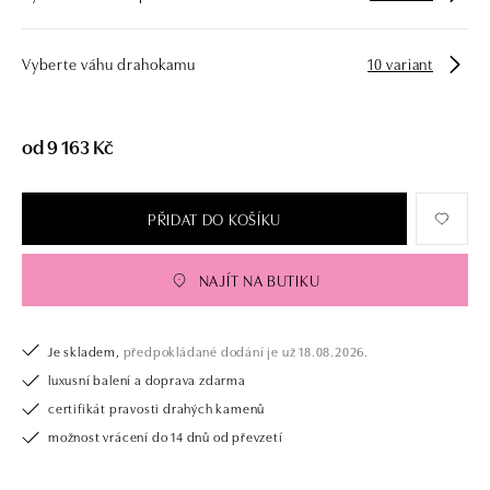
Vyberte váhu drahokamu
10 variant
od 9 163 Kč
PŘIDAT DO KOŠÍKU
NAJÍT NA BUTIKU
Je skladem,
předpokládané dodání je už 18.08.2026.
luxusní balení a doprava zdarma
certifikát pravosti drahých kamenů
možnost vrácení do 14 dnů od převzetí