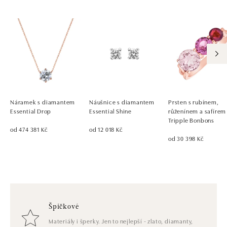
Náramek s diamantem
Náušnice s diamantem
Prsten s rubínem,
Essential Drop
Essential Shine
růženínem a safírem
Tripple Bonbons
od 474 381 Kč
od 12 018 Kč
od 30 398 Kč
Špičkové
Materiály i šperky. Jen to nejlepší - zlato, diamanty,