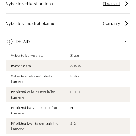
Vyberte velikost prstenu
11 variant
Vyberte váhu drahokamu
3 varianty
DETAILY
Vyberte barvu zlata
Žluté
Ryzost zlata
Au585
Vyberte druh centrálního
Briliant
kamene
Přibližná váha centrálního
0,080
kamene
Přibližná barva centrálního
H
kamene
Přibližná kvalita centrálního
SI2
kamene