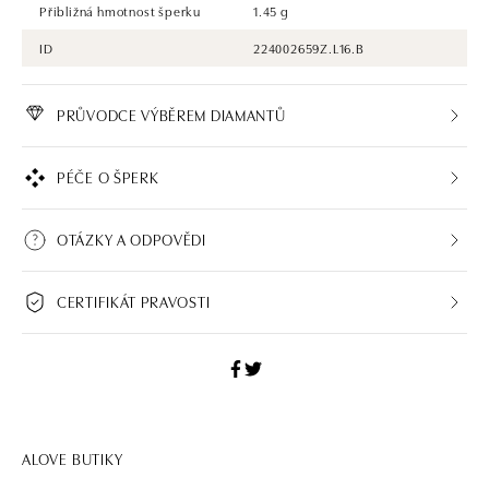
Přibližná hmotnost šperku
1.45 g
ID
224002659Z.L16.B
PRŮVODCE VÝBĚREM DIAMANTŮ
PÉČE O ŠPERK
OTÁZKY A ODPOVĚDI
CERTIFIKÁT PRAVOSTI
ALOVE BUTIKY