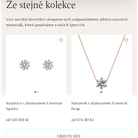
Ze stejné kolekce
ALOve OC Eurovea, Bratislava
Pribinova 8, 811 09 Bratislava
Více než dvě desetiletí věnujeme úsilí zodpovědnému výběru vzácných
materiálů, které používáme v našich špercích.
tel.: +421917090467
dnes otevřeno do 21:00
HALADA OC Avion, Bratislava
Ivanská cesta 16, 821 04 Bratislava
tel.: +421 917 090 372
dnes otevřeno do 21:00
HALADA OC Eurovea, Bratislava
Pribinova 8, 811 09 Bratislava
tel.: +421 910 284 071
Náušnice s diamantem Essential
Náramek s diamantem Essential
dnes otevřeno do 21:00
Sparks
Drop
od 120 038 Kč
od 474 381 Kč
OBJEVTE VÍCE