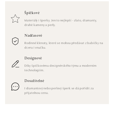
Špičkové
Materiály i šperky. Jen to nejlepší - zlato, diamanty,
drahé kameny a perly.
Nadčasové
Rodinné klenoty, které se mohou předávat z babičky na
dceru i vnučku.
Designové
Díky špičkovému designérského týmu a moderním
technologiím.
Dosažitelné
I diamantový nebo perlový šperk se dá pořídit za
přijatelnou cenu.