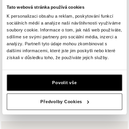
U Dálnice 777, 664 42 Brno
Tato webová stránka používá cookies
tel.: +420604389337
K personalizaci obsahu a reklam, poskytování funkcí
dnes otevřeno do 21:00
sociálních médií a analýze naší návštěvnosti využíváme
soubory cookie. Informace o tom, jak náš web používáte,
ALOve Westfield Černý most, Praha 9
sdílíme se svými partnery pro sociální média, inzerci a
Chlumecká 765/6, 198 19 Praha 9
analýzy. Partneři tyto údaje mohou zkombinovat s
tel.: +420735703904
dalšími informacemi, které jste jim poskytli nebo které
dnes otevřeno do 21:00
získali v důsledku toho, že používáte jejich služby.
ALOve Westfield, Praha 4 - Chodov
Roztylská 2321/19, 148 00 Praha 4 - Chodov
tel.: +420730524389
Povolit vše
dnes otevřeno do 21:00
Předvolby Cookies
ZOBRAZIT VŠECHNY BUTIKY
ALOve OC Aupark, Bratislava
Einsteinova 3541/18, 851 01 Bratislava
tel.: +421917090556
dnes otevřeno do 21:00