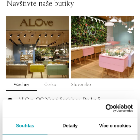
Navštivte naše butiky
Všechny
Česko
Slovensko
ALOve OC Nový Smíchov, Praha 5
Plzeňská 8, 150 00 Praha 5 - Anděl
tel.: +420736509250
dnes otevřeno do 21:00
Souhlas
Detaily
Více o cookies
ALOve OC Olympia, Brno