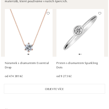
materiálů, které používáme v našich špercích.
tel.: +421917090467
dnes otevřeno od 10:00
HALADA OC Avion, Bratislava
Ivanská cesta 16, 821 04 Bratislava
tel.: +421 917 090 372
dnes otevřeno od 10:00
HALADA OC Eurovea, Bratislava
Pribinova 8, 811 09 Bratislava
tel.: +421 910 284 071
Náramek s diamantem Essential
Prsten s diamantem Sparkling
dnes otevřeno od 10:00
Drop
Dots
od 474 381 Kč
od 9 273 Kč
OBJEVTE VÍCE