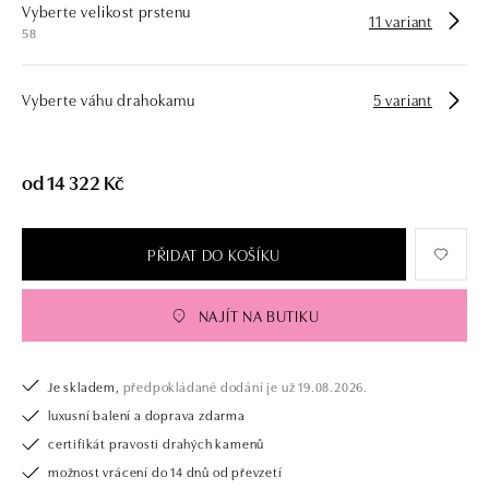
Vyberte velikost prstenu
11 variant
58
Vyberte váhu drahokamu
5 variant
od 14 322 Kč
PŘIDAT DO KOŠÍKU
NAJÍT NA BUTIKU
Je skladem,
předpokládané dodání je už 19.08.2026.
luxusní balení a doprava zdarma
certifikát pravosti drahých kamenů
možnost vrácení do 14 dnů od převzetí