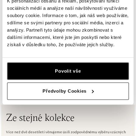
K personalizaci obsahu a reklam, poskytování funkcí
sociálních médií a analýze naší návštěvnosti využíváme
ALOve Westfield Černý most, Praha 9
soubory cookie. Informace o tom, jak náš web používáte,
Chlumecká 765/6, 198 19 Praha 9
sdílíme se svými partnery pro sociální média, inzerci a
tel.: +420735703904
analýzy. Partneři tyto údaje mohou zkombinovat s
dnes otevřeno do 21:00
dalšími informacemi, které jste jim poskytli nebo které
získali v důsledku toho, že používáte jejich služby.
ALOve Westfield, Praha 4 - Chodov
Roztylská 2321/19, 148 00 Praha 4 - Chodov
tel.: +420730524389
dnes otevřeno do 21:00
Povolit vše
ZOBRAZIT VŠECHNY BUTIKY
ALOve OC Aupark, Bratislava
Předvolby Cookies
Einsteinova 3541/18, 851 01 Bratislava
tel.: +421917090556
dnes otevřeno od 10:00
Ze stejné kolekce
ALOve OC Eurovea, Bratislava
Pribinova 8, 811 09 Bratislava
Více než dvě desetiletí věnujeme úsilí zodpovědnému výběru vzácných