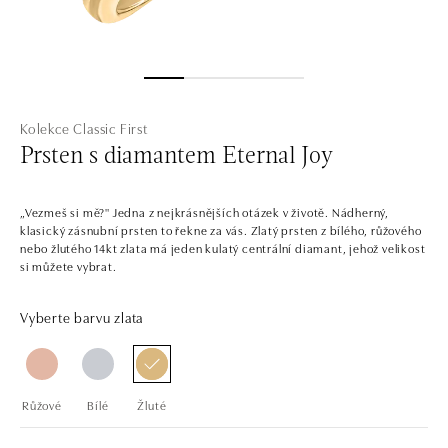
Kolekce Classic First
Prsten s diamantem Eternal Joy
„Vezmeš si mě?" Jedna z nejkrásnějších otázek v životě. Nádherný,
klasický zásnubní prsten to řekne za vás. Zlatý prsten z bílého, růžového
nebo žlutého 14kt zlata má jeden kulatý centrální diamant, jehož velikost
si můžete vybrat.
Vyberte barvu zlata
Růžové
Bílé
Žluté