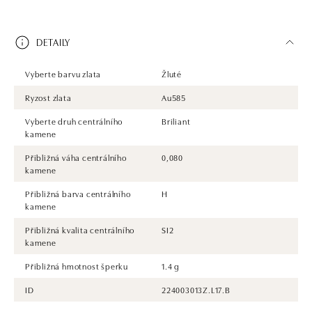
DETAILY
Vyberte barvu zlata
Žluté
Ryzost zlata
Au585
Vyberte druh centrálního
Briliant
kamene
Přibližná váha centrálního
0,080
kamene
Přibližná barva centrálního
H
kamene
Přibližná kvalita centrálního
SI2
kamene
Přibližná hmotnost šperku
1.4 g
ID
224003013Z.L17.B