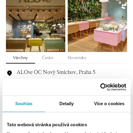
Všechny
Česko
Slovensko
ALOve OC Nový Smíchov, Praha 5
Plzeňská 8, 150 00 Praha 5 - Anděl
tel.: +420736509250
dnes otevřeno do 21:00
Souhlas
Detaily
Více o cookies
ALOve OC Olympia, Brno
U Dálnice 777, 664 42 Brno
tel.: +420604389337
Tato webová stránka používá cookies
dnes otevřeno od 10:00