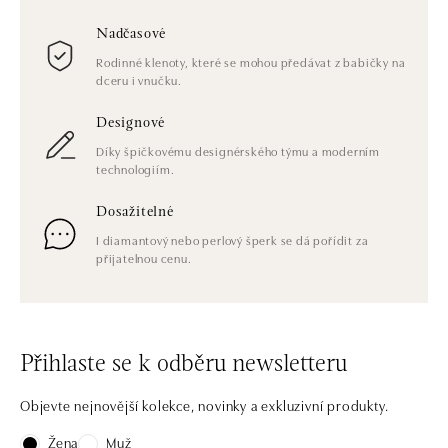
Nadčasové
Rodinné klenoty, které se mohou předávat z babičky na
dceru i vnučku.
Designové
Díky špičkovému designérského týmu a moderním
technologiím.
Dosažitelné
I diamantový nebo perlový šperk se dá pořídit za
přijatelnou cenu.
Přihlaste se k odběru newsletteru
Objevte nejnovější kolekce, novinky a exkluzivní produkty.
Žena
Muž