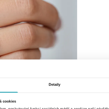
Detaily
á cookies
klam, poskytování funkcí sociálních médií a analýze naší návšt