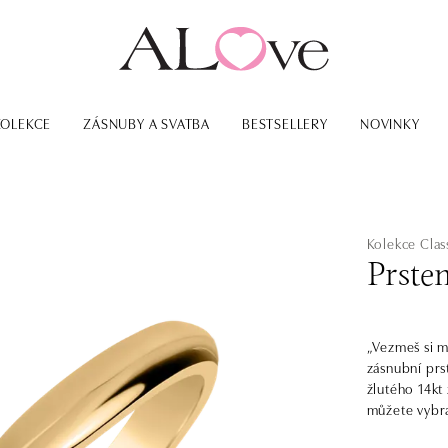
KOLEKCE
ZÁSNUBY A SVATBA
BESTSELLERY
NOVINKY
Kolekce Class
Prste
„Vezmeš si m
zásnubní prs
žlutého 14kt 
můžete vybra