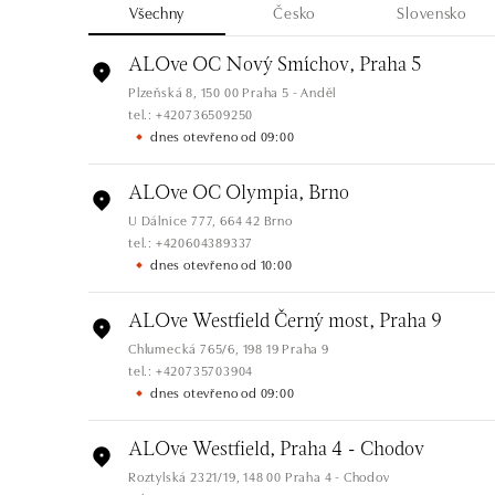
Všechny
Česko
Slovensko
ALOve OC Nový Smíchov, Praha 5
Plzeňská 8, 150 00 Praha 5 - Anděl
tel.: +420736509250
dnes otevřeno od 09:00
ALOve OC Olympia, Brno
U Dálnice 777, 664 42 Brno
tel.: +420604389337
dnes otevřeno od 10:00
ALOve Westfield Černý most, Praha 9
Chlumecká 765/6, 198 19 Praha 9
tel.: +420735703904
dnes otevřeno od 09:00
ALOve Westfield, Praha 4 - Chodov
Roztylská 2321/19, 148 00 Praha 4 - Chodov