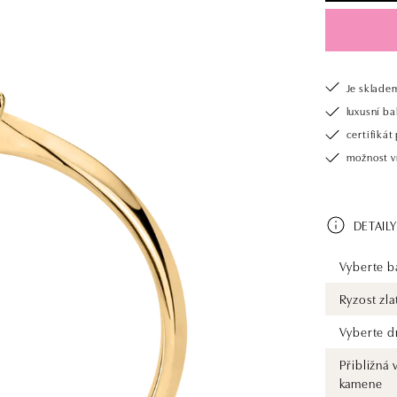
Je sklade
luxusní b
certifiká
možnost v
DETAILY
Vyberte ba
Ryzost zla
Vyberte d
Přibližná 
kamene