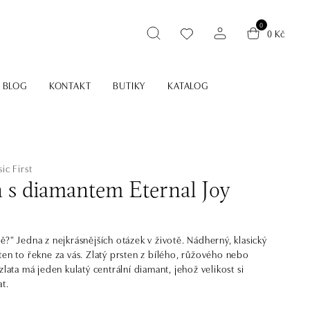
0
0 Kč
BLOG
KONTAKT
BUTIKY
KATALOG
ic First
n s diamantem Eternal Joy
ě?" Jedna z nejkrásnějších otázek v životě. Nádherný, klasický
ten to řekne za vás. Zlatý prsten z bílého, růžového nebo
zlata má jeden kulatý centrální diamant, jehož velikost si
t.