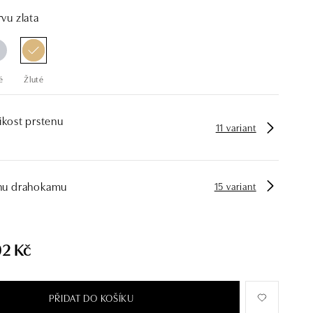
vu zlata
é
Žluté
ikost prstenu
11 variant
hu drahokamu
15 variant
02 Kč
PŘIDAT DO KOŠÍKU