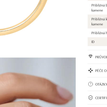
Přibližná 
kamene
Přibližná 
kamene
Přibližná
ID
PRŮVO
PÉČE O
OTÁZKY
CERTIF