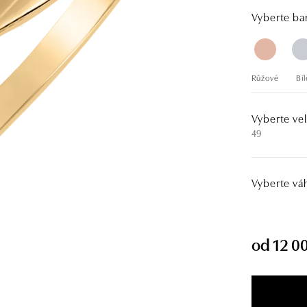
Vyberte bar
Růžové
Bíl
Vyberte vel
49
Vyberte vá
od 12 0