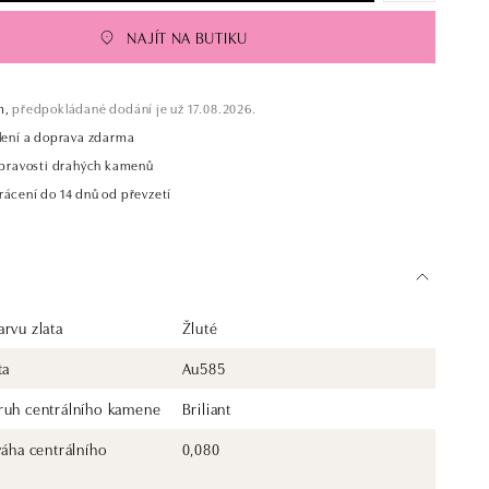
NAJÍT NA BUTIKU
m,
předpokládané dodání je už 17.08.2026.
alení a doprava zdarma
t pravosti drahých kamenů
rácení do 14 dnů od převzetí
rvu zlata
Žluté
ta
Au585
ruh centrálního kamene
Briliant
váha centrálního
0,080