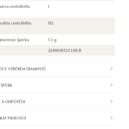
barva centrálního
I
kvalita centrálního
SI2
 hmotnost šperku
1.3 g
224003013Z.L08.B
DCE VÝBĚREM DIAMANTŮ
 ŠPERK
 A ODPOVĚDI
IKÁT PRAVOSTI