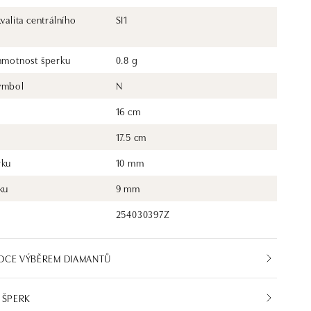
kvalita centrálního
SI1
 hmotnost šperku
0.8 g
ymbol
N
16 cm
17.5 cm
rku
10 mm
ku
9 mm
254030397Z
DCE VÝBĚREM DIAMANTŮ
 ŠPERK