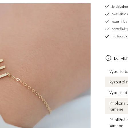
Je sklade
Available 
luxusní b
certifiká
možnost v
DETAILY
Vyberte ba
Ryzost zla
Vyberte d
Přibližná 
kamene
Přibližná 
kamene