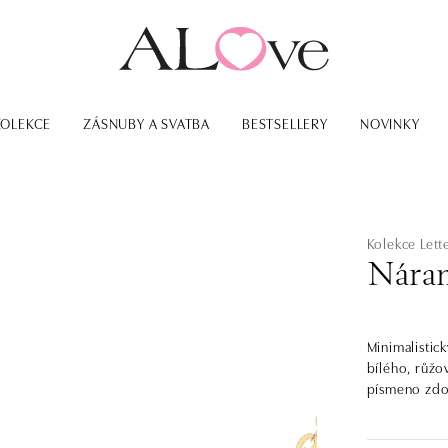
KOLEKCE
ZÁSNUBY A SVATBA
BESTSELLERY
NOVINKY
Kolekce Lett
Náram
Minimalistic
bílého, růžo
písmeno zdob