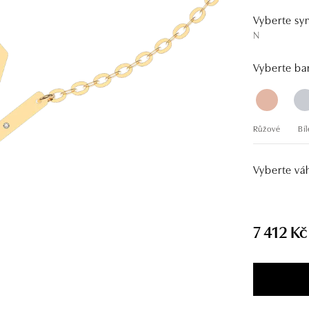
Vyberte sy
N
Vyberte bar
Růžové
Bíl
Vyberte vá
7 412 Kč