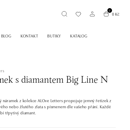
0
0 Kč
BLOG
KONTAKT
BUTIKY
KATALOG
ers
ek s diamantem Big Line N
ký náramek z kolekce ALOve Letters propojuje jemný řetízek z
vého nebo žlutého zlata s písmenem dle vašeho přání. Každé
í třpytivý diamant.