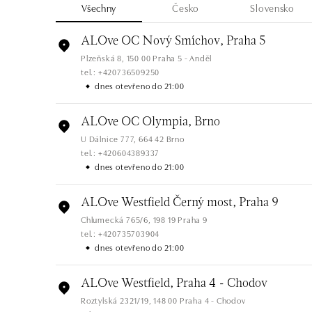
Všechny
Česko
Slovensko
ALOve OC Nový Smíchov, Praha 5
Plzeňská 8, 150 00 Praha 5 - Anděl
tel.: +420736509250
dnes otevřeno do 21:00
ALOve OC Olympia, Brno
U Dálnice 777, 664 42 Brno
tel.: +420604389337
dnes otevřeno do 21:00
ALOve Westfield Černý most, Praha 9
Chlumecká 765/6, 198 19 Praha 9
tel.: +420735703904
dnes otevřeno do 21:00
ALOve Westfield, Praha 4 - Chodov
Roztylská 2321/19, 148 00 Praha 4 - Chodov