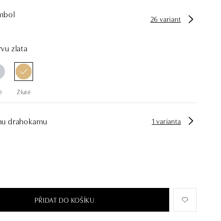
mbol
26 variant
vu zlata
é
Žluté
hu drahokamu
1 varianta
PŘIDAT DO KOŠÍKU