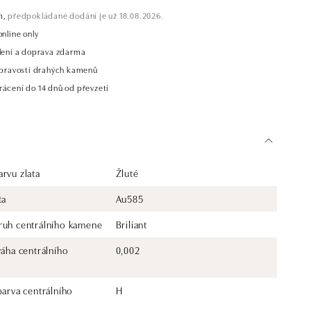
m,
předpokládané dodání je už 18.08.2026.
online only
alení a doprava zdarma
t pravosti drahých kamenů
rácení do 14 dnů od převzetí
rvu zlata
Žluté
ta
Au585
ruh centrálního kamene
Briliant
váha centrálního
0,002
barva centrálního
H