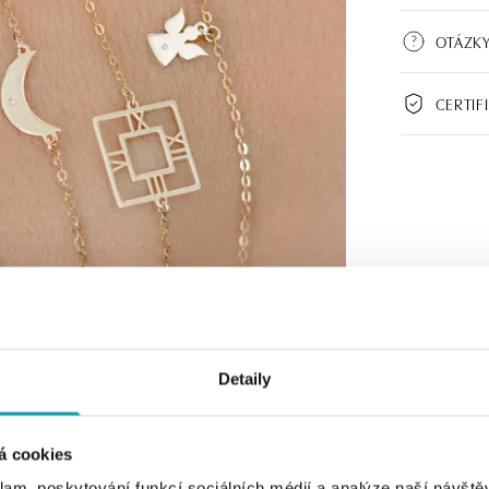
OTÁZKY
CERTIF
Detaily
á cookies
klam, poskytování funkcí sociálních médií a analýze naší návšt