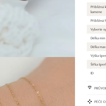
Přibližná 
kamene
Přibližná
Vyberte s
Délka min
Délka max
Výška špe
Šířka šper
ID
PRŮVO
PÉČE O