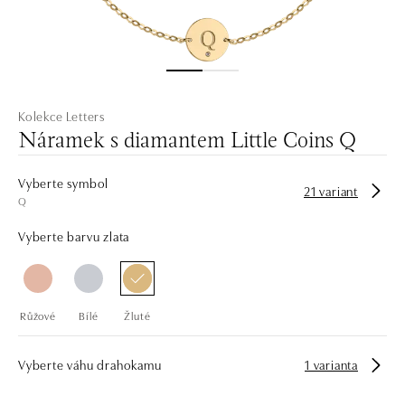
Kolekce Letters
Náramek s diamantem Little Coins Q
Vyberte symbol
21 variant
Q
Vyberte barvu zlata
Růžové
Bílé
Žluté
Vyberte váhu drahokamu
1 varianta