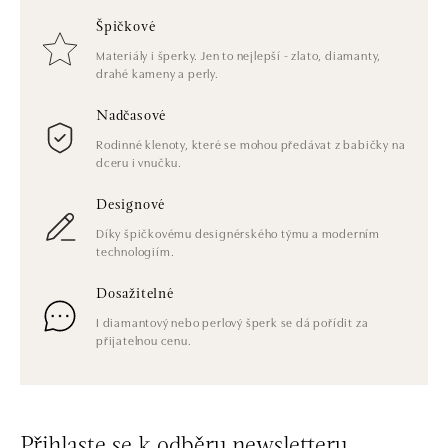
Špičkové
Materiály i šperky. Jen to nejlepší - zlato, diamanty,
drahé kameny a perly.
Nadčasové
Rodinné klenoty, které se mohou předávat z babičky na
dceru i vnučku.
Designové
Díky špičkovému designérského týmu a moderním
technologiím.
Dosažitelné
I diamantový nebo perlový šperk se dá pořídit za
přijatelnou cenu.
Přihlaste se k odběru newsletteru