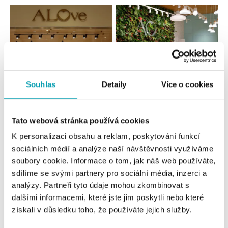
Souhlas
Detaily
Více o cookies
Všechny
Česko
Slovensko
Tato webová stránka používá cookies
K personalizaci obsahu a reklam, poskytování funkcí
ALOve OC Nový Smíchov, Praha 5
sociálních médií a analýze naší návštěvnosti využíváme
Plzeňská 8, 150 00 Praha 5 - Anděl
soubory cookie. Informace o tom, jak náš web používáte,
tel.: +420736509250
sdílíme se svými partnery pro sociální média, inzerci a
dnes otevřeno do 21:00
analýzy. Partneři tyto údaje mohou zkombinovat s
dalšími informacemi, které jste jim poskytli nebo které
ALOve OC Olympia, Brno
získali v důsledku toho, že používáte jejich služby.
U Dálnice 777, 664 42 Brno
tel.: +420604389337