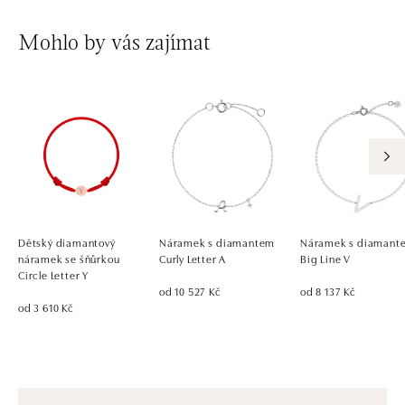
Mohlo by vás zajímat
Dětský diamantový
Náramek s diamantem
Náramek s diamant
náramek se šňůrkou
Curly Letter A
Big Line V
Circle Letter Y
od 10 527 Kč
od 8 137 Kč
od 3 610 Kč