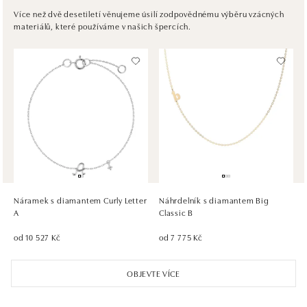
Pribinova 8, 811 09 Bratislava
Více než dvě desetiletí věnujeme úsilí zodpovědnému výběru vzácných
materiálů, které používáme v našich špercích.
tel.: +421917090467
dnes otevřeno do 21:00
HALADA OC Avion, Bratislava
Ivanská cesta 16, 821 04 Bratislava
tel.: +421 917 090 372
dnes otevřeno do 21:00
HALADA OC Eurovea, Bratislava
Pribinova 8, 811 09 Bratislava
tel.: +421 910 284 071
Náramek s diamantem Curly Letter
Náhrdelník s diamantem Big
dnes otevřeno do 21:00
A
Classic B
od 10 527 Kč
od 7 775 Kč
OBJEVTE VÍCE