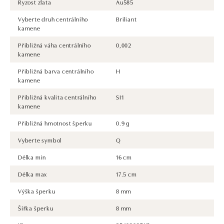
Ryzost zlata
Au585
Vyberte druh centrálního
Briliant
kamene
Přibližná váha centrálního
0,002
kamene
Přibližná barva centrálního
H
kamene
Přibližná kvalita centrálního
SI1
kamene
Přibližná hmotnost šperku
0.9 g
Vyberte symbol
Q
Délka min
16 cm
Délka max
17.5 cm
Výška šperku
8 mm
Šířka šperku
8 mm