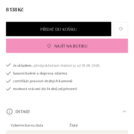
8 138 Kč
PŘIDAT DO KOŠÍKU
NAJÍT NA BUTIKU
Je skladem,
předpokládané dodání je už 18.08.2026.
luxusní balení a doprava zdarma
certifikát pravosti drahých kamenů
možnost vrácení do 14 dnů od převzetí
DETAILY
Vyberte barvu zlata
Žluté