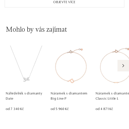
OBJEVTE VÍCE
Mohlo by vás zajímat
Náhrdelník s diamanty
Náramek s diamantem
Náramek s diamant
Date
Big Line P
Classic Little L
od 7 340 Kč
od 5 960 Kč
od 4 871 Kč