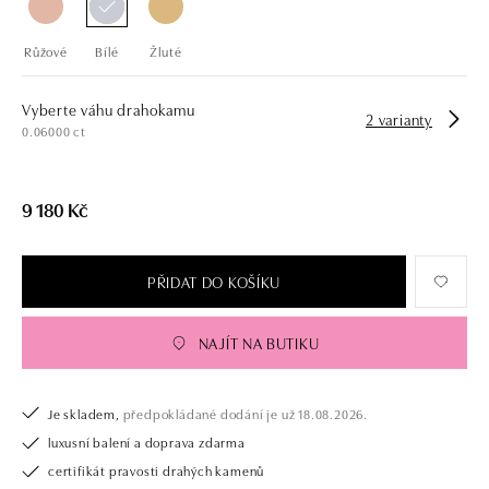
Růžové
Bílé
Žluté
Vyberte váhu drahokamu
2 varianty
0.06000 ct
9 180 Kč
PŘIDAT DO KOŠÍKU
NAJÍT NA BUTIKU
Je skladem,
předpokládané dodání je už 18.08.2026.
luxusní balení a doprava zdarma
certifikát pravosti drahých kamenů