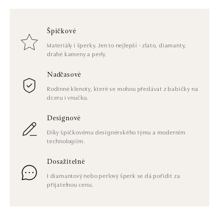
Špičkové
Materiály i šperky. Jen to nejlepší - zlato, diamanty,
drahé kameny a perly.
Nadčasové
Rodinné klenoty, které se mohou předávat z babičky na
dceru i vnučku.
Designové
Díky špičkovému designérského týmu a moderním
technologiím.
Dosažitelné
I diamantový nebo perlový šperk se dá pořídit za
přijatelnou cenu.