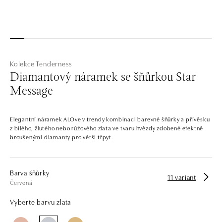
Kolekce Tenderness
Diamantový náramek se šňůrkou Star
Message
Elegantní náramek ALOve v trendy kombinaci barevné šňůrky a přívěsku
z bílého, žlutého nebo růžového zlata ve tvaru hvězdy zdobené efektně
broušenými diamanty pro větší třpyt.
Barva šňůrky
11 variant
Červená
Vyberte barvu zlata