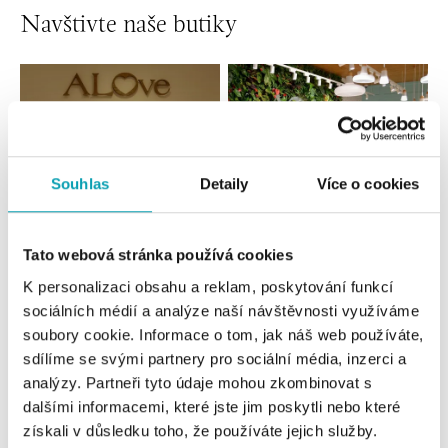
Navštivte naše butiky
Souhlas
Detaily
Více o cookies
Tato webová stránka používá cookies
Všechny
Česko
Slovensko
K personalizaci obsahu a reklam, poskytování funkcí
sociálních médií a analýze naší návštěvnosti využíváme
ALOve OC Nový Smíchov, Praha 5
soubory cookie. Informace o tom, jak náš web používáte,
sdílíme se svými partnery pro sociální média, inzerci a
Plzeňská 8, 150 00 Praha 5 - Anděl
tel.: +420736509250
analýzy. Partneři tyto údaje mohou zkombinovat s
dnes otevřeno do 21:00
dalšími informacemi, které jste jim poskytli nebo které
získali v důsledku toho, že používáte jejich služby.