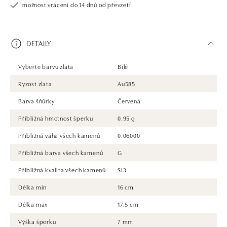
možnost vrácení do 14 dnů od převzetí
DETAILY
Vyberte barvu zlata
Bílé
Ryzost zlata
Au585
Barva šňůrky
Červená
Přibližná hmotnost šperku
0.95 g
Přibližná váha všech kamenů
0.06000
Přibližná barva všech kamenů
G
Přibližná kvalita všech kamenů
SI3
Délka min
16 cm
Délka max
17.5 cm
Výška šperku
7 mm