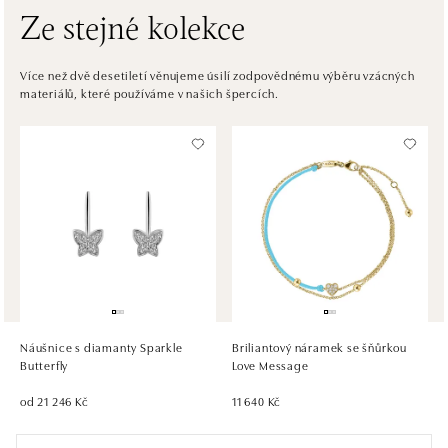
Ze stejné kolekce
ALOve OC Eurovea, Bratislava
Pribinova 8, 811 09 Bratislava
Více než dvě desetiletí věnujeme úsilí zodpovědnému výběru vzácných
materiálů, které používáme v našich špercích.
tel.: +421917090467
dnes otevřeno do 21:00
HALADA OC Avion, Bratislava
Ivanská cesta 16, 821 04 Bratislava
tel.: +421 917 090 372
dnes otevřeno do 21:00
HALADA OC Eurovea, Bratislava
Pribinova 8, 811 09 Bratislava
tel.: +421 910 284 071
Náušnice s diamanty Sparkle
Briliantový náramek se šňůrkou
dnes otevřeno do 21:00
Butterfly
Love Message
od 21 246 Kč
11 640 Kč