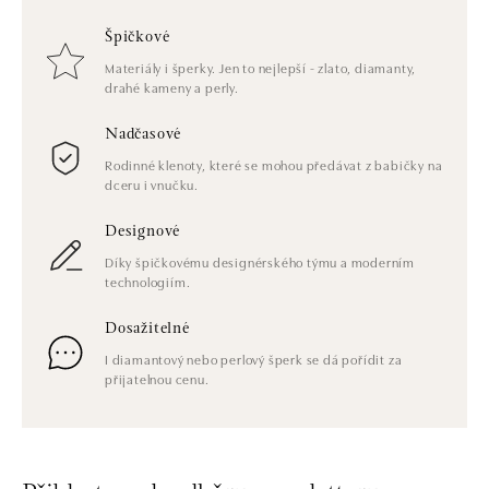
Špičkové
Materiály i šperky. Jen to nejlepší - zlato, diamanty,
drahé kameny a perly.
Nadčasové
Rodinné klenoty, které se mohou předávat z babičky na
dceru i vnučku.
Designové
Díky špičkovému designérského týmu a moderním
technologiím.
Dosažitelné
I diamantový nebo perlový šperk se dá pořídit za
přijatelnou cenu.