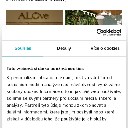
Souhlas
Detaily
Více o cookies
Tato webová stránka používá cookies
Všechny
Česko
Slovensko
K personalizaci obsahu a reklam, poskytování funkcí
sociálních médií a analýze naší návštěvnosti využíváme
ALOve OC Nový Smíchov, Praha 5
soubory cookie. Informace o tom, jak náš web používáte,
Plzeňská 8, 150 00 Praha 5 - Anděl
sdílíme se svými partnery pro sociální média, inzerci a
tel.: +420736509250
analýzy. Partneři tyto údaje mohou zkombinovat s
zítra otevřeno od 09:00
dalšími informacemi, které jste jim poskytli nebo které
získali v důsledku toho, že používáte jejich služby.
ALOve OC Olympia, Brno