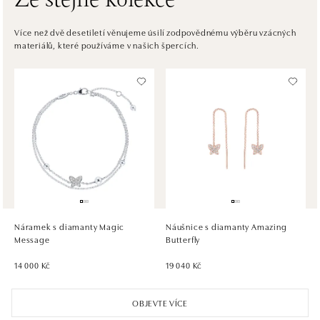
Ze stejné kolekce
ALOve OC Eurovea, Bratislava
Pribinova 8, 811 09 Bratislava
Více než dvě desetiletí věnujeme úsilí zodpovědnému výběru vzácných
materiálů, které používáme v našich špercích.
tel.: +421917090467
zítra otevřeno od 10:00
HALADA OC Avion, Bratislava
Ivanská cesta 16, 821 04 Bratislava
tel.: +421 917 090 372
zítra otevřeno od 09:00
HALADA OC Eurovea, Bratislava
Pribinova 8, 811 09 Bratislava
tel.: +421 910 284 071
Náramek s diamanty Magic
Náušnice s diamanty Amazing
zítra otevřeno od 10:00
Message
Butterfly
14 000 Kč
19 040 Kč
OBJEVTE VÍCE