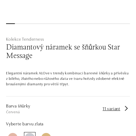
Kolekce Tenderness
Diamantový náramek se šňůrkou Star
Message
Elegantní náramek ALOve v trendy kombinaci barevné šňůrky a přívěsku
z bílého, žlutého nebo růžového zlata ve tvaru hvězdy zdobené efektně
broušenými diamanty pro větší třpyt.
Barva šňůrky
11 variant
Červená
Vyberte barvu zlata