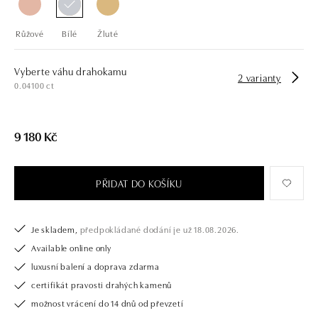
Růžové
Bílé
Žluté
Vyberte váhu drahokamu
2 varianty
0.04100 ct
9 180 Kč
PŘIDAT DO KOŠÍKU
Je skladem,
předpokládané dodání je už 18.08.2026.
Available online only
luxusní balení a doprava zdarma
certifikát pravosti drahých kamenů
možnost vrácení do 14 dnů od převzetí