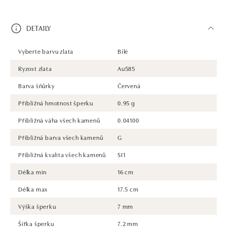
DETAILY
Vyberte barvu zlata
Bílé
Ryzost zlata
Au585
Barva šňůrky
Červená
Přibližná hmotnost šperku
0.95 g
Přibližná váha všech kamenů
0.04100
Přibližná barva všech kamenů
G
Přibližná kvalita všech kamenů
SI1
Délka min
16 cm
Délka max
17.5 cm
Výška šperku
7 mm
Šířka šperku
7.2 mm