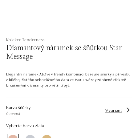
Kolekce Tenderness
Diamantový náramek se šňůrkou Star
Message
Elegantní náramek ALOve v trendy kombinaci barevné šňůrky a přívěsku
z bílého, žlutého nebo růžového zlata ve tvaru hvězdy zdobené efektně
broušenými diamanty pro větší třpyt.
Barva šňůrky
9 variant
Červená
Vyberte barvu zlata