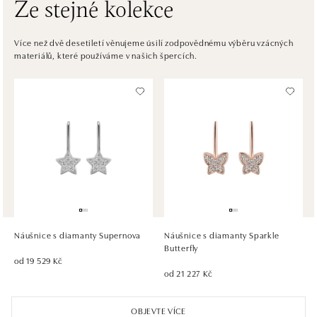
Ze stejné kolekce
ALOve OC Eurovea, Bratislava
Pribinova 8, 811 09 Bratislava
Více než dvě desetiletí věnujeme úsilí zodpovědnému výběru vzácných
materiálů, které používáme v našich špercích.
tel.: +421917090467
dnes otevřeno do 21:00
HALADA OC Avion, Bratislava
Ivanská cesta 16, 821 04 Bratislava
tel.: +421 917 090 372
dnes otevřeno do 21:00
HALADA OC Eurovea, Bratislava
Pribinova 8, 811 09 Bratislava
tel.: +421 910 284 071
Náušnice s diamanty Supernova
Náušnice s diamanty Sparkle
dnes otevřeno do 21:00
Butterfly
od 19 529 Kč
od 21 227 Kč
OBJEVTE VÍCE