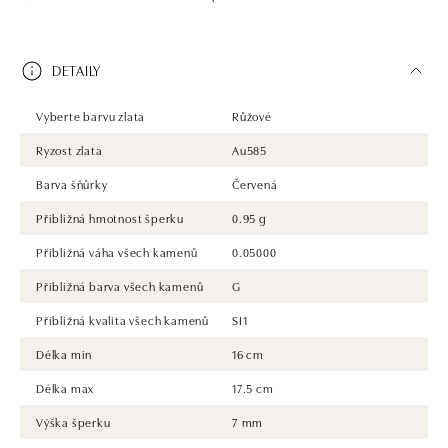
DETAILY
Vyberte barvu zlata
Růžové
Ryzost zlata
Au585
Barva šňůrky
Červená
Přibližná hmotnost šperku
0.95 g
Přibližná váha všech kamenů
0.05000
Přibližná barva všech kamenů
G
Přibližná kvalita všech kamenů
SI1
Délka min
16 cm
Délka max
17.5 cm
Výška šperku
7 mm