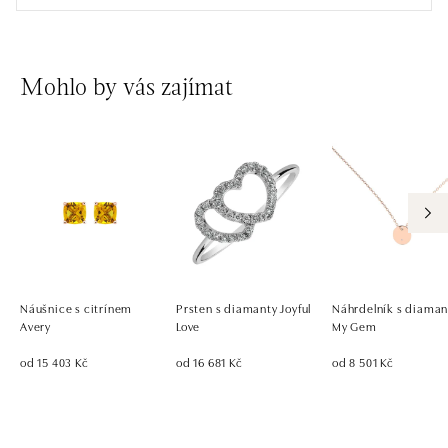
Mohlo by vás zajímat
Náušnice s citrínem
Prsten s diamanty Joyful
Náhrdelník s diama
Avery
Love
My Gem
od 15 403 Kč
od 16 681 Kč
od 8 501 Kč