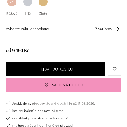
Růžové
Bílé
Žluté
Vyberte váhu drahokamu
2 varianty
od 9 180 Kč
PŘIDAT DO KOŠÍKU
NAJÍT NA BUTIKU
Je skladem,
předpokládané dodání je už 17.08.2026.
luxusní balení a doprava zdarma
certifikát pravosti drahých kamenů
možnost vrácení do 14 dnů od převzetí