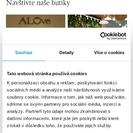
Navštivte naše butiky
Souhlas
Detaily
Více o cookies
Tato webová stránka používá cookies
Všechny
Česko
Slovensko
K personalizaci obsahu a reklam, poskytování funkcí
sociálních médií a analýze naší návštěvnosti využíváme
ALOve OC Nový Smíchov, Praha 5
soubory cookie. Informace o tom, jak náš web používáte,
Plzeňská 8, 150 00 Praha 5 - Anděl
sdílíme se svými partnery pro sociální média, inzerci a
tel.: +420736509250
analýzy. Partneři tyto údaje mohou zkombinovat s
dnes otevřeno do 21:00
dalšími informacemi, které jste jim poskytli nebo které
získali v důsledku toho, že používáte jejich služby.
ALOve OC Olympia, Brno