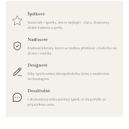
Špičkové
Materiály i šperky. Jen to nejlepší - zlato, diamanty,
drahé kameny a perly.
Nadčasové
Rodinné klenoty, které se mohou předávat z babičky na
dceru i vnučku.
Designové
Díky špičkovému designérského týmu a moderním
technologiím.
Dosažitelné
I diamantový nebo perlový šperk se dá pořídit za
přijatelnou cenu.