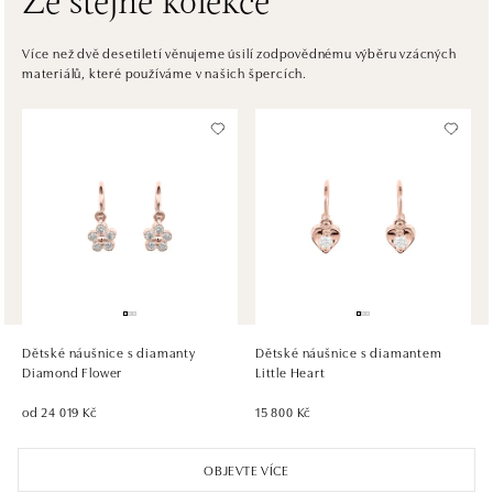
Ze stejné kolekce
ALOve OC Eurovea, Bratislava
Pribinova 8, 811 09 Bratislava
Více než dvě desetiletí věnujeme úsilí zodpovědnému výběru vzácných
materiálů, které používáme v našich špercích.
tel.: +421917090467
dnes otevřeno od 10:00
HALADA OC Avion, Bratislava
Ivanská cesta 16, 821 04 Bratislava
tel.: +421 917 090 372
dnes otevřeno od 10:00
HALADA OC Eurovea, Bratislava
Pribinova 8, 811 09 Bratislava
tel.: +421 910 284 071
Dětské náušnice s diamanty
Dětské náušnice s diamantem
dnes otevřeno od 10:00
Diamond Flower
Little Heart
od 24 019 Kč
15 800 Kč
OBJEVTE VÍCE