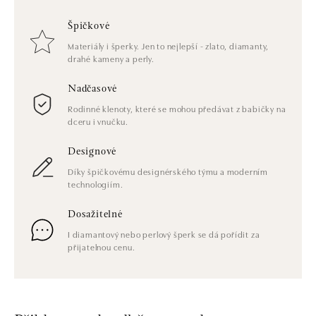
Špičkové
Materiály i šperky. Jen to nejlepší - zlato, diamanty,
drahé kameny a perly.
Nadčasové
Rodinné klenoty, které se mohou předávat z babičky na
dceru i vnučku.
Designové
Díky špičkovému designérského týmu a moderním
technologiím.
Dosažitelné
I diamantový nebo perlový šperk se dá pořídit za
přijatelnou cenu.