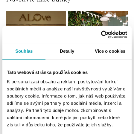
Souhlas
Detaily
Více o cookies
Tato webová stránka používá cookies
Všechny
Česko
Slovensko
K personalizaci obsahu a reklam, poskytování funkcí
sociálních médií a analýze naší návštěvnosti využíváme
ALOve OC Nový Smíchov, Praha 5
soubory cookie. Informace o tom, jak náš web používáte,
Plzeňská 8, 150 00 Praha 5 - Anděl
sdílíme se svými partnery pro sociální média, inzerci a
tel.: +420736509250
analýzy. Partneři tyto údaje mohou zkombinovat s
dnes otevřeno od 09:00
dalšími informacemi, které jste jim poskytli nebo které
získali v důsledku toho, že používáte jejich služby.
ALOve OC Olympia, Brno