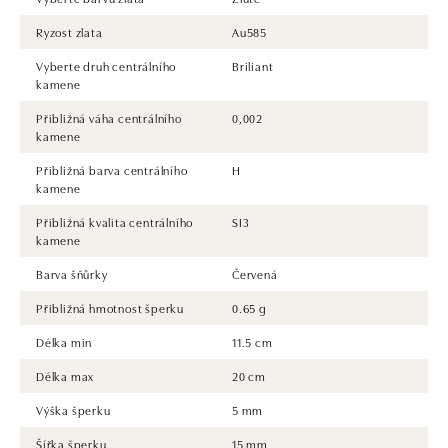
Ryzost zlata
Au585
Vyberte druh centrálního
Briliant
kamene
Přibližná váha centrálního
0,002
kamene
Přibližná barva centrálního
H
kamene
Přibližná kvalita centrálního
SI3
kamene
Barva šňůrky
Červená
Přibližná hmotnost šperku
0.65 g
Délka min
11.5 cm
Délka max
20 cm
Výška šperku
5 mm
Šířka šperku
15 mm