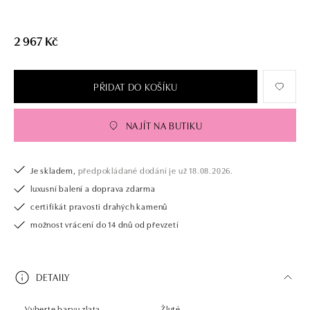
2 967 Kč
PŘIDAT DO KOŠÍKU
NAJÍT NA BUTIKU
Je skladem,
předpokládané dodání je už 18.08.2026.
luxusní balení a doprava zdarma
certifikát pravosti drahých kamenů
možnost vrácení do 14 dnů od převzetí
DETAILY
Vyberte barvu zlata
Žluté