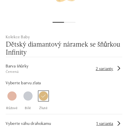
Kolekce Baby
Dětský diamantový náramek se šňůrkou
Infinity
Barva šňůrky
2 varianty
Červená
Vyberte barvu zlata
Růžové
Bílé
Žluté
Vyberte váhu drahokamu
1 varianta