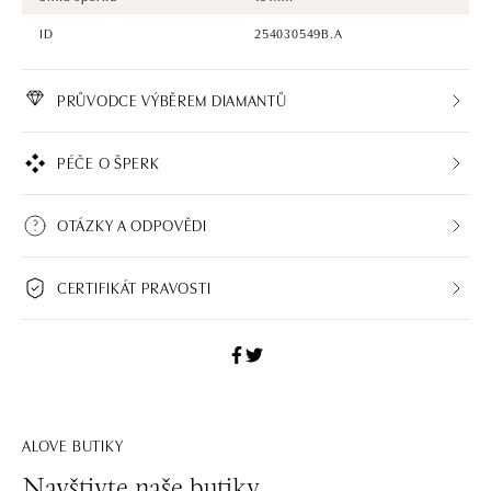
ID
254030549B.A
PRŮVODCE VÝBĚREM DIAMANTŮ
PÉČE O ŠPERK
OTÁZKY A ODPOVĚDI
CERTIFIKÁT PRAVOSTI
ALOVE BUTIKY
Navštivte naše butiky