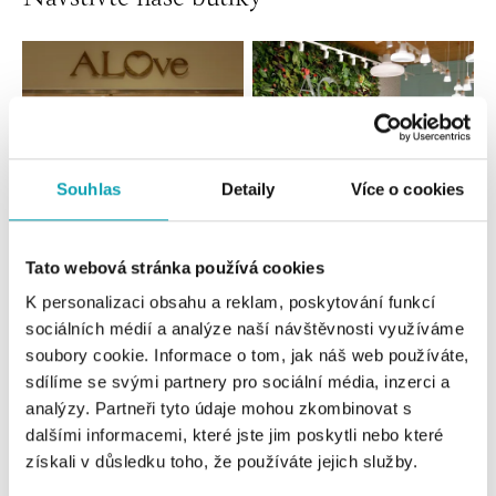
Souhlas
Detaily
Více o cookies
Tato webová stránka používá cookies
Všechny
Česko
Slovensko
K personalizaci obsahu a reklam, poskytování funkcí
sociálních médií a analýze naší návštěvnosti využíváme
ALOve OC Nový Smíchov, Praha 5
soubory cookie. Informace o tom, jak náš web používáte,
Plzeňská 8, 150 00 Praha 5 - Anděl
sdílíme se svými partnery pro sociální média, inzerci a
tel.: +420736509250
analýzy. Partneři tyto údaje mohou zkombinovat s
dnes otevřeno do 21:00
dalšími informacemi, které jste jim poskytli nebo které
získali v důsledku toho, že používáte jejich služby.
ALOve OC Olympia, Brno