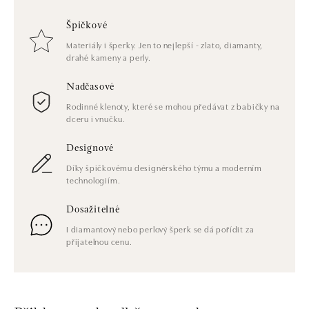
Špičkové
Materiály i šperky. Jen to nejlepší - zlato, diamanty,
drahé kameny a perly.
Nadčasové
Rodinné klenoty, které se mohou předávat z babičky na
dceru i vnučku.
Designové
Díky špičkovému designérského týmu a moderním
technologiím.
Dosažitelné
I diamantový nebo perlový šperk se dá pořídit za
přijatelnou cenu.