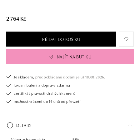
2 764 Kč
PŘIDAT DO KOŠÍKU
NAJÍT NA BUTIKU
Je skladem,
předpokládané dodání je už 18.08.2026.
luxusní balení a doprava zdarma
certifikát pravosti drahých kamenů
možnost vrácení do 14 dnů od převzetí
DETAILY
Vyberte barvu zlata
Bílé