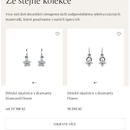
Ze stejné kolekce
ALOve OC Eurovea, Bratislava
Pribinova 8, 811 09 Bratislava
Více než dvě desetiletí věnujeme úsilí zodpovědnému výběru vzácných
materiálů, které používáme v našich špercích.
tel.: +421917090467
dnes otevřeno do 21:00
HALADA OC Avion, Bratislava
Ivanská cesta 16, 821 04 Bratislava
tel.: +421 917 090 372
dnes otevřeno do 21:00
HALADA OC Eurovea, Bratislava
Pribinova 8, 811 09 Bratislava
tel.: +421 910 284 071
Dětské náušnice s diamanty
Dětské náušnice s diamanty
dnes otevřeno do 21:00
Diamond Flower
Flower
od 25 168 Kč
18 280 Kč
OBJEVTE VÍCE