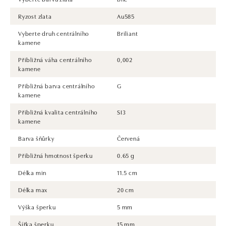
Ryzost zlata
Au585
Vyberte druh centrálního
Briliant
kamene
Přibližná váha centrálního
0,002
kamene
Přibližná barva centrálního
G
kamene
Přibližná kvalita centrálního
SI3
kamene
Barva šňůrky
Červená
Přibližná hmotnost šperku
0.65 g
Délka min
11.5 cm
Délka max
20 cm
Výška šperku
5 mm
Šířka šperku
15 mm