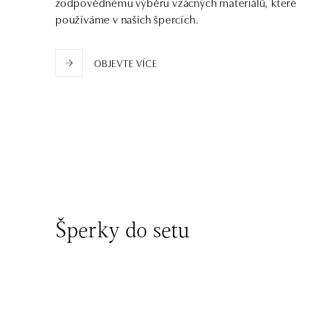
zodpovědnému výběru vzácných materiálů, které
Pribinova 8, 811 09 Bratislava
používáme v našich špercích.
tel.: +421 910 284 071
dnes otevřeno od 10:00
OBJEVTE VÍCE
Šperky do setu