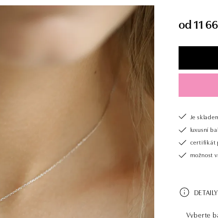
od 11 66
Je sklade
luxusní b
certifiká
možnost v
DETAILY
Vyberte ba