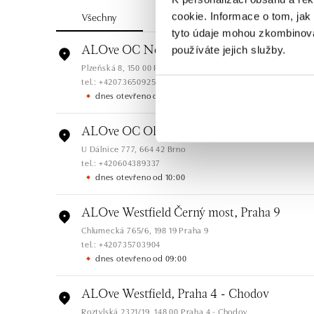
Všechny
Česko
Slovensko
cookie. Informace o tom, jak
tyto údaje mohou zkombinovat
používáte jejich služby.
ALOve OC Nový Smíchov, Praha 5
Plzeňská 8, 150 00 Praha 5 - Anděl
tel.: +420736509250
dnes otevřeno od 09:00
ALOve OC Olympia, Brno
U Dálnice 777, 664 42 Brno
tel.: +420604389337
dnes otevřeno od 10:00
ALOve Westfield Černý most, Praha 9
Chlumecká 765/6, 198 19 Praha 9
tel.: +420735703904
dnes otevřeno od 09:00
ALOve Westfield, Praha 4 - Chodov
Roztylská 2321/19, 148 00 Praha 4 - Chodov