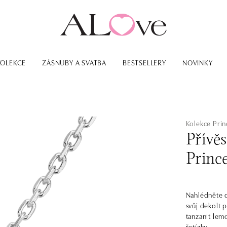
KOLEKCE
ZÁSNUBY A SVATBA
BESTSELLERY
NOVINKY
Kolekce Prin
Přívě
Princ
Nahlédněte d
svůj dekolt 
tanzanit lem
řetízku.