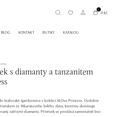
0
0 Kč
BLOG
KONTAKT
BUTIKY
KATALOG
cess
sek s diamanty a tanzanitem
ess
o královské šperkovnice s kolekcí ALOve Princess. Ozdobte
přívěskem ze 14karátového bílého zlata, kterému dominuje
ovaný zářivými diamanty. Přívěsek se prodává samostatně bez