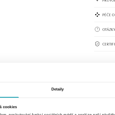
PÉČE O
OTÁZKY
CERTIF
Detaily
á cookies
klam, poskytování funkcí sociálních médií a analýze naší návšt