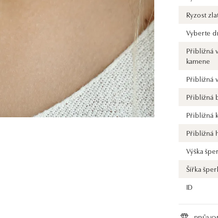
Ryzost zla
Vyberte d
Přibližná 
kamene
Přibližná
Přibližná
Přibližná 
Přibližná
Výška špe
Šířka šper
ID
PRŮVO