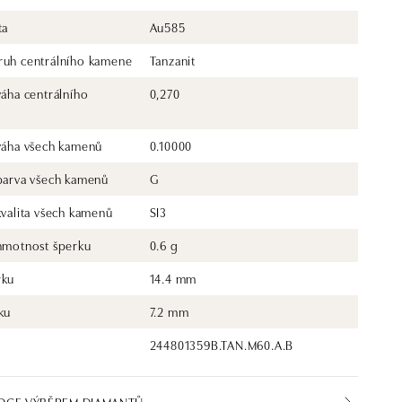
ta
Au585
ruh centrálního kamene
Tanzanit
váha centrálního
0,270
 váha všech kamenů
0.10000
 barva všech kamenů
G
kvalita všech kamenů
SI3
 hmotnost šperku
0.6 g
rku
14.4 mm
ku
7.2 mm
244801359B.TAN.M60.A.B
DCE VÝBĚREM DIAMANTŮ