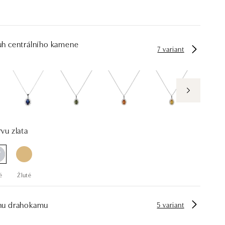
uh centrálního kamene
7 variant
vu zlata
é
Žluté
hu drahokamu
5 variant