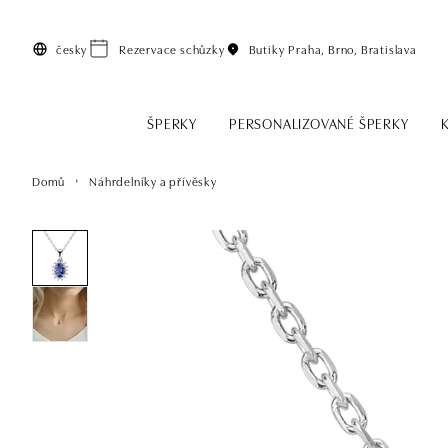
Přeskočit na hlavní obsah
česky
Rezervace schůzky
Butiky
Praha, Brno, Bratislava
ŠPERKY
PERSONALIZOVANÉ ŠPERKY
Domů
Náhrdelníky a přívěsky