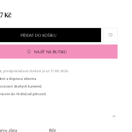
7 Kč
PŘIDAT DO KOŠÍKU
NAJÍT NA BUTIKU
m,
předpokládané dodání je už 17.08.2026.
alení a doprava zdarma
t pravosti drahých kamenů
rácení do 14 dnů od převzetí
rvu zlata
Bílé