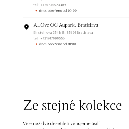
tel.: +420730524389
dnes otevřeno od 09:00
ALOve OC Aupark, Bratislava
Einsteinova 3541/18, 851 01 Bratislava
tel.: +421917090556
dnes otevřeno od 10:00
ALOve OC Eurovea, Bratislava
Pribinova 8, 811 09 Bratislava
tel.: +421917090467
dnes otevřeno od 10:00
HALADA OC Avion, Bratislava
Ivanská cesta 16, 821 04 Bratislava
Ze stejné kolekce
tel.: +421 917 090 372
dnes otevřeno od 10:00
Více než dvě desetiletí věnujeme úsilí
HALADA OC Eurovea, Bratislava