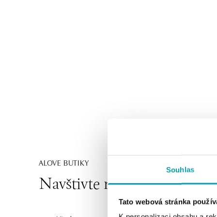
ALOVE BUTIKY
Souhlas
Navštivte naše butiky
Tato webová stránka použív
K personalizaci obsahu a re