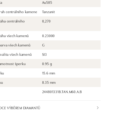
ta
Au585
ruh centrálního kamene
Tanzanit
váha centrálního
0,270
 váha všech kamenů
0.23000
 barva všech kamenů
G
kvalita všech kamenů
SI3
 hmotnost šperku
0.95 g
rku
15.6 mm
ku
8.35 mm
244801331B.TAN.M60.A.B
DCE VÝBĚREM DIAMANTŮ