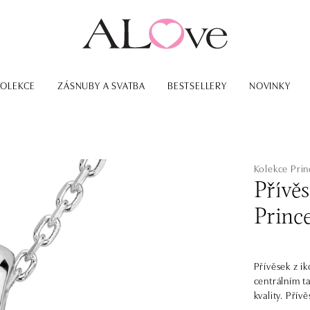
KOLEKCE
ZÁSNUBY A SVATBA
BESTSELLERY
NOVINKY
Kolekce Prin
Přívě
Princ
Přívěsek z i
centrálním t
kvality. Pří