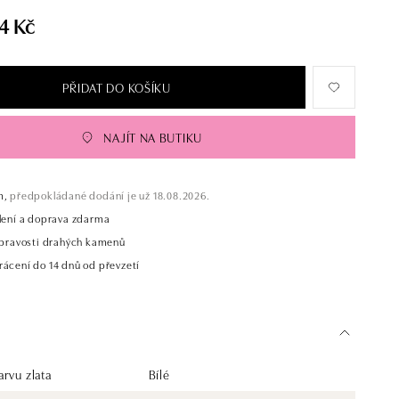
4 Kč
PŘIDAT DO KOŠÍKU
NAJÍT NA BUTIKU
m,
předpokládané dodání je už 18.08.2026.
alení a doprava zdarma
t pravosti drahých kamenů
rácení do 14 dnů od převzetí
rvu zlata
Bílé