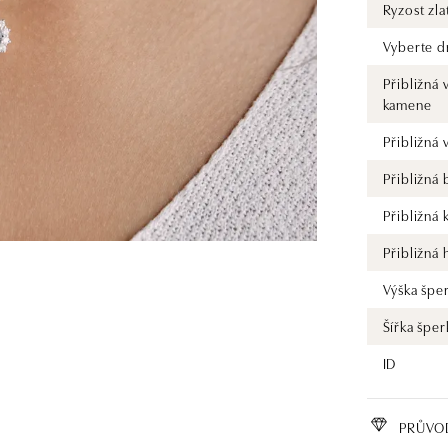
Ryzost zla
Vyberte d
Přibližná 
kamene
Přibližná
Přibližná
Přibližná 
Přibližná
Výška špe
Šířka šper
ID
PRŮVO