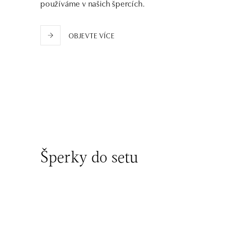
používáme v našich špercích.
tel.: +421 910 284 071
dnes otevřeno do 21:00
OBJEVTE VÍCE
Šperky do setu