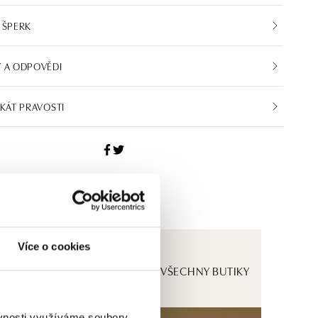
 ŠPERK
 A ODPOVĚDI
IKÁT PRAVOSTI
Více o cookies
ZOBRAZIT VŠECHNY BUTIKY
ěvnosti využíváme soubory