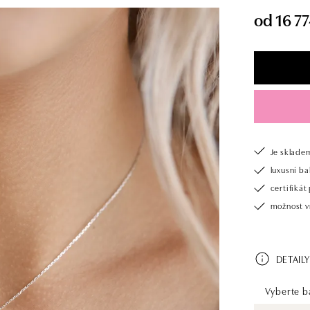
od 16 77
Je sklade
luxusní b
certifiká
možnost v
DETAILY
Vyberte ba