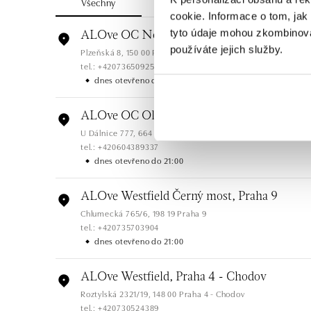
Všechny
Česko
Slovensko
cookie. Informace o tom, jak
tyto údaje mohou zkombinovat
ALOve OC Nový Smíchov, Praha 5
používáte jejich služby.
Plzeňská 8, 150 00 Praha 5 - Anděl
tel.: +420736509250
dnes otevřeno do 21:00
ALOve OC Olympia, Brno
U Dálnice 777, 664 42 Brno
tel.: +420604389337
dnes otevřeno do 21:00
ALOve Westfield Černý most, Praha 9
Chlumecká 765/6, 198 19 Praha 9
tel.: +420735703904
dnes otevřeno do 21:00
ALOve Westfield, Praha 4 - Chodov
Roztylská 2321/19, 148 00 Praha 4 - Chodov
tel.: +420730524389