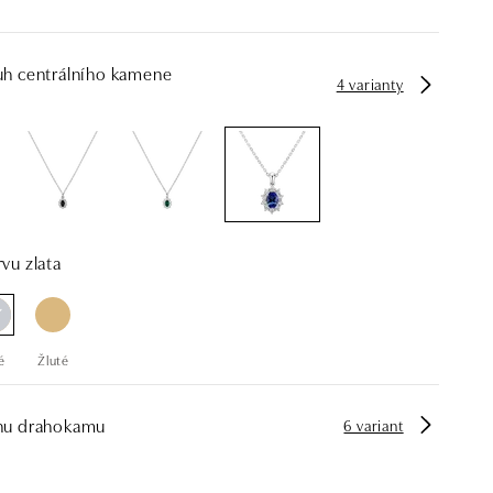
uh centrálního kamene
4 varianty
vu zlata
é
Žluté
hu drahokamu
6 variant