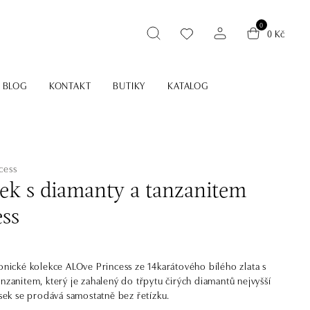
0
0 Kč
BLOG
KONTAKT
BUTIKY
KATALOG
cess
sek s diamanty a tanzanitem
ess
konické kolekce ALOve Princess ze 14karátového bílého zlata s
anzanitem, který je zahalený do třpytu čirých diamantů nejvyšší
věsek se prodává samostatně bez řetízku.