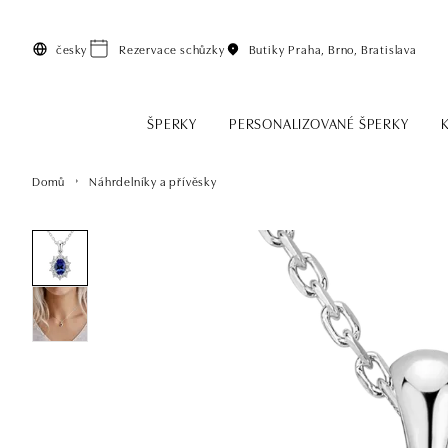
Přeskočit na hlavní obsah
česky
Rezervace schůzky
Butiky
Praha, Brno, Bratislava
ŠPERKY
PERSONALIZOVANÉ ŠPERKY
Domů
Náhrdelníky a přívěsky