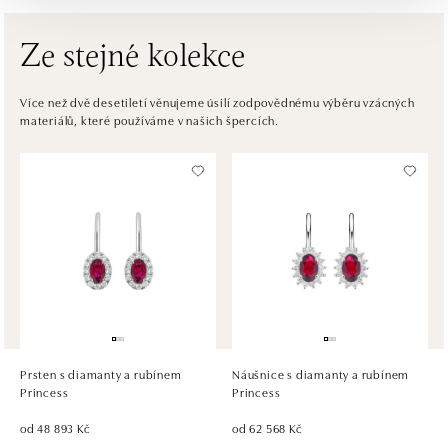
dnes otevřeno od 09:00
Ze stejné kolekce
ALOve OC Eurovea, Bratislava
Pribinova 8, 811 09 Bratislava
Více než dvě desetiletí věnujeme úsilí zodpovědnému výběru vzácných
materiálů, které používáme v našich špercích.
tel.: +421917090467
dnes otevřeno od 10:00
HALADA OC Avion, Bratislava
Ivanská cesta 16, 821 04 Bratislava
tel.: +421 917 090 372
dnes otevřeno od 09:00
HALADA OC Eurovea, Bratislava
Pribinova 8, 811 09 Bratislava
tel.: +421 910 284 071
Prsten s diamanty a rubínem
Náušnice s diamanty a rubínem
dnes otevřeno od 10:00
Princess
Princess
od 48 893 Kč
od 62 568 Kč