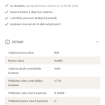
Je skladem,
předpokládané dodání je už 18.08.2026.
luxusní balení a doprava zdarma
certifikát pravosti drahých kamenů
možnost vrácení do 14 dnů od převzetí
DETAILY
Vyberte barvu zlata
Bílé
Ryzost zlata
Au585
Vyberte druh centrálního
Safír
kamene
Přibližná váha centrálního
1,770
kamene
Přibližná váha všech kamenů
0.14400
Přibližná barva všech kamenů
G