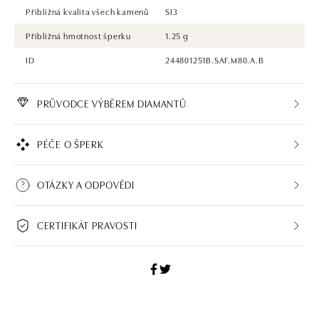
Přibližná kvalita všech kamenů
SI3
Přibližná hmotnost šperku
1.25 g
ID
244801251B.SAF.M80.A.B
PRŮVODCE VÝBĚREM DIAMANTŮ
PÉČE O ŠPERK
OTÁZKY A ODPOVĚDI
CERTIFIKÁT PRAVOSTI