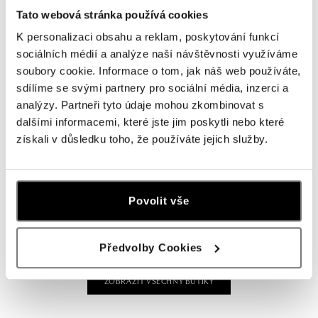
Tato webová stránka používá cookies
ALOve OC Olympia, Brno
K personalizaci obsahu a reklam, poskytování funkcí
U Dálnice 777, 664 42 Brno
sociálních médií a analýze naší návštěvnosti využíváme
tel.: +420604389337
soubory cookie. Informace o tom, jak náš web používáte,
dnes otevřeno od 09:00
sdílíme se svými partnery pro sociální média, inzerci a
analýzy. Partneři tyto údaje mohou zkombinovat s
ALOve Westfield Černý most, Praha 9
dalšími informacemi, které jste jim poskytli nebo které
Chlumecká 765/6, 198 19 Praha 9
získali v důsledku toho, že používáte jejich služby.
tel.: +420735703904
dnes otevřeno od 09:00
ALOve Westfield, Praha 4 - Chodov
Povolit vše
Roztylská 2321/19, 148 00 Praha 4 - Chodov
tel.: +420730524389
dnes otevřeno od 09:00
Předvolby Cookies
ZOBRAZIT VŠECHNY BUTIKY
ALOve OC Aupark, Bratislava
Einsteinova 3541/18, 851 01 Bratislava
tel.: +421917090556