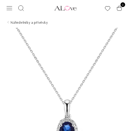
Přeskočit na hlavní obsah
0
Náhrdelníky a přívěsky