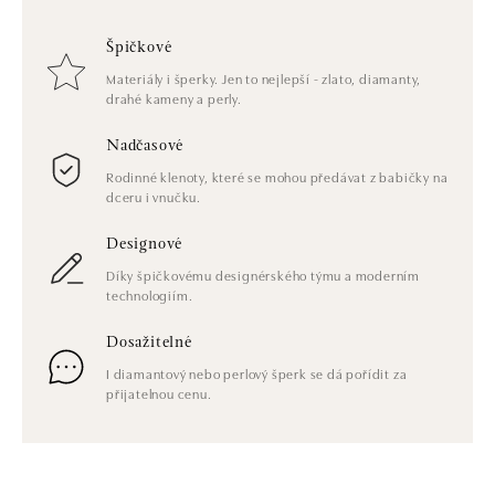
Špičkové
Materiály i šperky. Jen to nejlepší - zlato, diamanty,
drahé kameny a perly.
Nadčasové
Rodinné klenoty, které se mohou předávat z babičky na
dceru i vnučku.
Designové
Díky špičkovému designérského týmu a moderním
technologiím.
Dosažitelné
I diamantový nebo perlový šperk se dá pořídit za
přijatelnou cenu.