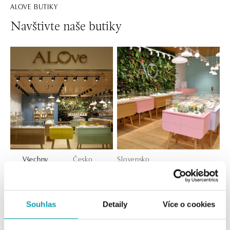
ALOVE BUTIKY
Navštivte naše butiky
Všechny
Česko
Slovensko
ALOve OC Nový Smíchov, Praha 5
Plzeňská 8, 150 00 Praha 5 - Anděl
Souhlas
Detaily
Více o cookies
tel.: +420736509250
dnes otevřeno od 09:00